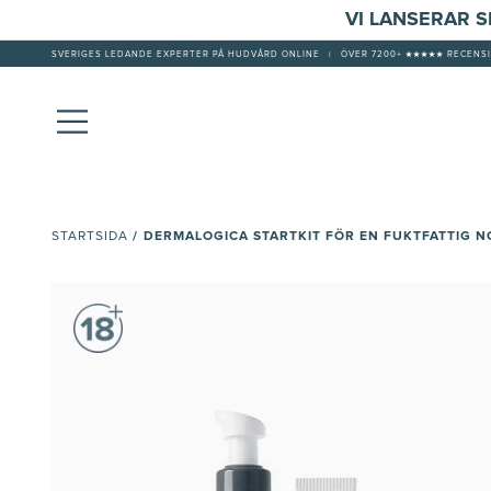
VI LANSERAR 
SVERIGES LEDANDE EXPERTER PÅ HUDVÅRD ONLINE
|
ÖVER 7200+ ★★★★★ RECENSI
/
DERMALOGICA STARTKIT FÖR EN FUKTFATTIG 
STARTSIDA