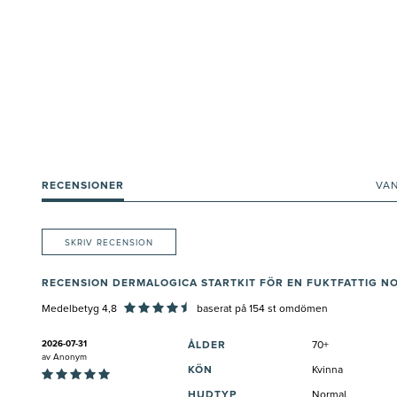
RECENSIONER
VA
SKRIV RECENSION
RECENSION DERMALOGICA STARTKIT FÖR EN FUKTFATTIG 
Medelbetyg 4,8
baserat på
154
st omdömen
2026-07-31
ÅLDER
70+
av
Anonym
KÖN
Kvinna
HUDTYP
Normal