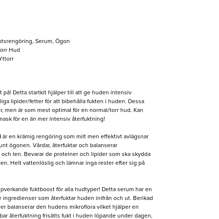
ktsrengöring, Serum, Ögon
orr Hud
Yttorr
på! Detta startkit hjälper till att ge huden intensiv
ga lipider/fetter för att bibehålla fukten i huden. Dessa
er, men är som mest optimal för en normal/torr hud. Kan
ask för en än mer intensiv återfuktning!
l
är en krämig rengöring som milt men effektivt avlägsnar
nt ögonen. Vårdar, återfuktar och balanserar
 och len. Bevarar de proteiner och lipider som ska skydda
en. Helt vattenlöslig och lämnar inga rester efter sig på
pverkande fuktboost för alla hudtyper! Detta serum har en
ingredienser som återfuktar huden inifrån och ut. Berikad
r balanserar den hudens mikroflora vilket hjälper en
ar återfuktning frisätts fukt i huden löpande under dagen,