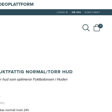
IDEOPLATTFORM
LOGGA IN
OM OSS
KUNDTJÄNST
0
FUKTFATTIG NORMAL/TORR HUD
 Torr hud som optimerar Fuktbalansen i Huden
r
20%)
ckas normalt inom 24h