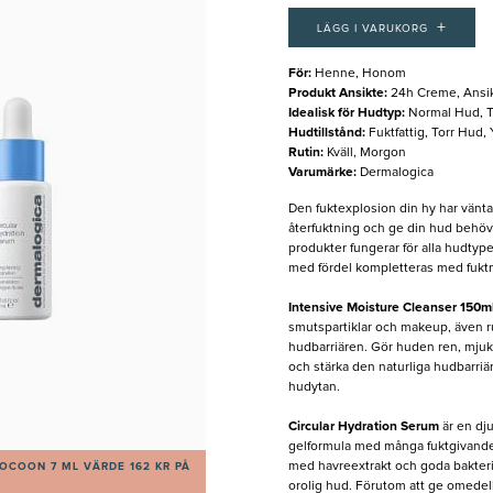
+
LÄGG I VARUKORG
För
:
Henne, Honom
Produkt Ansikte
:
24h Creme, Ansi
Idealisk för Hudtyp
:
Normal Hud, T
Hudtillstånd
:
Fuktfattig, Torr Hud, 
Rutin
:
Kväll, Morgon
Varumärke
:
Dermalogica
Den fuktexplosion din hy har väntat 
återfuktning och ge din hud behövli
produkter fungerar för alla hudtyp
med fördel kompletteras med fuktm
Intensive Moisture Cleanser 150m
smutspartiklar och makeup, även ru
hudbarriären. Gör huden ren, mjuk
och stärka den naturliga hudbarriär
hudytan.
Circular Hydration Serum
är en dju
gelformula med många fuktgivande 
med havreextrakt och goda bakterie
OCOON 7 ML VÄRDE 162 KR PÅ
orolig hud. Förutom att ge omedelb