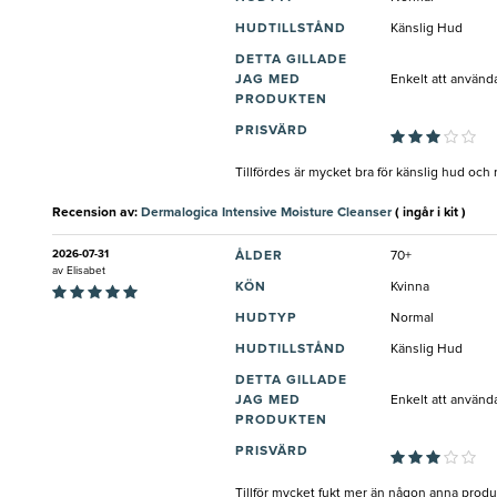
HUDTILLSTÅND
Känslig Hud
DETTA GILLADE
JAG MED
Enkelt att använd
PRODUKTEN
PRISVÄRD
Tillfördes är mycket bra för känslig hud och r
Recension av:
Dermalogica Intensive Moisture Cleanser
( ingår i kit )
2026-07-31
ÅLDER
70+
av
Elisabet
KÖN
Kvinna
HUDTYP
Normal
HUDTILLSTÅND
Känslig Hud
DETTA GILLADE
JAG MED
Enkelt att använd
PRODUKTEN
PRISVÄRD
Tillför mycket fukt mer än någon anna produ