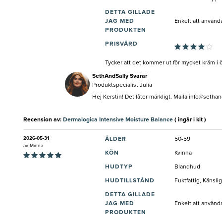
DETTA GILLADE
JAG MED
Enkelt att använd
PRODUKTEN
PRISVÄRD
Tycker att det kommer ut för mycket kräm i 
SethAndSally Svarar
Produktspecialist Julia
Hej Kerstin! Det låter märkligt. Maila
info@sethan
Recension av:
Dermalogica Intensive Moisture Balance
( ingår i kit )
2026-05-31
ÅLDER
50-59
av
Minna
KÖN
Kvinna
HUDTYP
Blandhud
HUDTILLSTÅND
Fuktfattig, Känsli
DETTA GILLADE
JAG MED
Enkelt att använd
PRODUKTEN