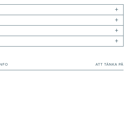
+
+
+
+
INFO
ATT TÄNKA PÅ