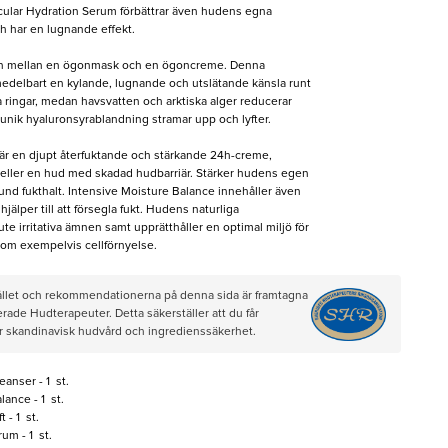
ircular Hydration Serum förbättrar även hudens egna
ch har en lugnande effekt.
on mellan en ögonmask och en ögoncreme. Denna
delbart en kylande, lugnande och utslätande känsla runt
 ringar, medan havsvatten och arktiska alger reducerar
unik hyaluronsyrablandning stramar upp och lyfter.
är en djupt återfuktande och stärkande 24h-creme,
d eller en hud med skadad hudbarriär. Stärker hudens egen
sund fukthalt. Intensive Moisture Balance innehåller även
jälper till att försegla fukt. Hudens naturliga
e irritativa ämnen samt upprätthåller en optimal miljö för
om exempelvis cellförnyelse.
hållet och rekommendationerna på denna sida är framtagna
rade Hudterapeuter. Detta säkerställer att du får
ör skandinavisk hudvård och ingredienssäkerhet.
anser - 1 st.
ance - 1 st.
 - 1 st.
um - 1 st.