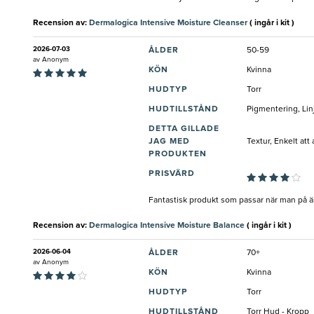
Recension av:
Dermalogica Intensive Moisture Cleanser
( ingår i kit )
2026-07-03
ÅLDER
50-59
av
Anonym
KÖN
Kvinna
HUDTYP
Torr
HUDTILLSTÅND
Pigmentering, Lin
DETTA GILLADE
JAG MED
Textur, Enkelt att
PRODUKTEN
PRISVÄRD
Fantastisk produkt som passar när man på äldr
Recension av:
Dermalogica Intensive Moisture Balance
( ingår i kit )
2026-06-04
ÅLDER
70+
av
Anonym
KÖN
Kvinna
HUDTYP
Torr
HUDTILLSTÅND
Torr Hud - Kropp