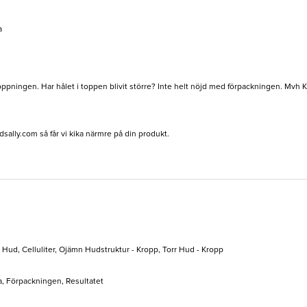
a
öppningen. Har hålet i toppen blivit större? Inte helt nöjd med förpackningen. Mvh K
dsally.com
så får vi kika närmre på din produkt.
g Hud, Celluliter, Ojämn Hudstruktur - Kropp, Torr Hud - Kropp
a, Förpackningen, Resultatet