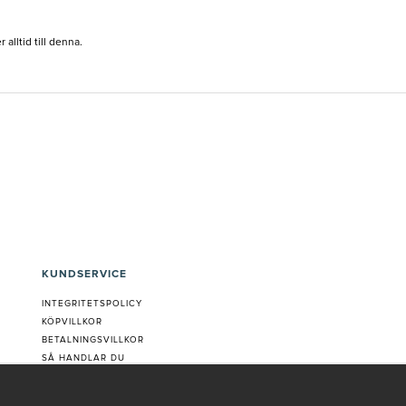
lltid till denna.
KUNDSERVICE
INTEGRITETSPOLICY
KÖPVILLKOR
BETALNINGSVILLKOR
SÅ HANDLAR DU
VANLIGA FRÅGOR ORDER
OM OSS