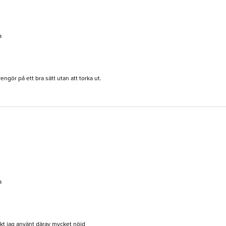
a
engör på ett bra sätt utan att torka ut.
a
kt jag använt därav mycket nöjd