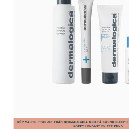
KÖP VALFRI PRODUKT FRÅN DERMALOGICA OCH FÅ SOUND SLEEP C
KÖPET | ENDAST EN PER KUND