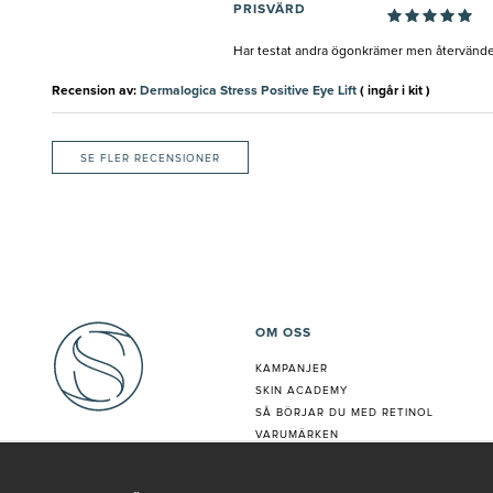
PRISVÄRD
Har testat andra ögonkrämer men återvänder a
Recension av:
Dermalogica Stress Positive Eye Lift
( ingår i kit )
SE FLER RECENSIONER
OM OSS
KAMPANJER
SKIN ACADEMY
S
Å BÖRJAR DU MED RETINOL
VARUMÄRKEN
HUDANALYS
BEHANDLING