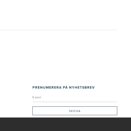
PRENUMERERA PÅ NYHETSBREV
Genom att ge min e-post, accepterar jag Seth och Sally
integritetspolicy
De uppgifter du matar in kommer endast användas till våra nyhetsbrev.