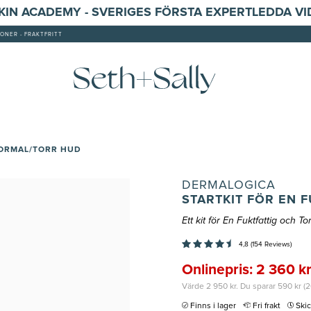
SKIN ACADEMY - SVERIGES FÖRSTA EXPERTLEDDA V
ONER - FRAKTFRITT
NORMAL/TORR HUD
DERMALOGICA
STARTKIT FÖR EN 
Ett kit för En Fuktfattig och
4,8 (154 Reviews)
Onlinepris: 2 360 k
Värde 2 950 kr. Du sparar 590 kr (
Finns i lager
Fri frakt
Ski