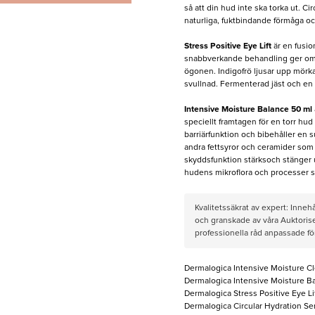
så att din hud inte ska torka ut. C
naturliga, fuktbindande förmåga o
Stress Positive Eye Lift
är en fusi
snabbverkande behandling ger ome
ögonen. Indigofrö ljusar upp mörka
svullnad. Fermenterad jäst och en 
Intensive Moisture Balance 50 ml
speciellt framtagen för en torr hu
barriärfunktion och bibehåller en 
andra fettsyror och ceramider som h
skyddsfunktion stärksoch stänger ut
hudens mikroflora och processer s
Kvalitetssäkrat av expert: Inne
och granskade av våra Auktorise
professionella råd anpassade f
Dermalogica Intensive Moisture Cle
Dermalogica Intensive Moisture Bal
Dermalogica Stress Positive Eye Lift
Dermalogica Circular Hydration Ser