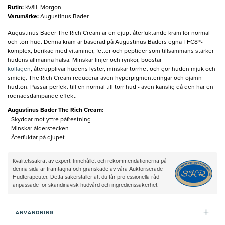
Rutin
:
Kväll, Morgon
Varumärke
:
Augustinus Bader
Augustinus Bader The Rich Cream är en djupt återfuktande kräm för normal
och torr hud. Denna kräm är baserad på Augustinus Baders egna TFC8®-
komplex, berikad med vitaminer, fetter och peptider som tillsammans stärker
hudens allmänna hälsa. Minskar linjer och rynkor, boostar
kollagen
, återupplivar hudens lyster, minskar torrhet och gör huden mjuk och
smidig. The Rich Cream reducerar även hyperpigmenteringar och ojämn
hudton. Passar perfekt till en normal till torr hud - även känslig då den har en
rodnadsdämpande effekt.
Augustinus Bader The Rich Cream:
- Skyddar mot yttre påfrestning
- Minskar ålderstecken
- Återfuktar på djupet
Kvalitetssäkrat av expert: Innehållet och rekommendationerna på
denna sida är framtagna och granskade av våra Auktoriserade
Hudterapeuter. Detta säkerställer att du får professionella råd
anpassade för skandinavisk hudvård och ingredienssäkerhet.
+
ANVÄNDNING