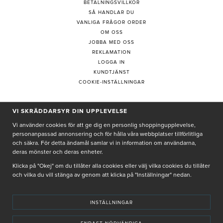
BETALNINGSVILLKOR
SÅ HANDLAR DU
VANLIGA FRÅGOR ORDER
OM OSS
JOBBA MED OSS
REKLAMATION
LOGGA IN
KUNDTJÄNST
COOKIE-INSTÄLLNINGAR
VI SKRÄDDARSYR DIN UPPLEVELSE
PRENUMERERA PÅ NYHETSBREV
Vi använder cookies för att ge dig en personlig shoppingupplevelse,
personanpassad annonsering och för hålla våra webbplatser tillförlitliga
och säkra. För detta ändamål samlar vi in information om användarna,
deras mönster och deras enheter.
Genom att ge min e-post, accepterar jag Seth och Sally
integritetspolicy
Klicka på "Okej" om du tillåter alla cookies eller välj vilka cookies du tillåter
och vilka du vill stänga av genom att klicka på "Inställningar" nedan.
De uppgifter du matar in kommer endast användas till våra nyhetsbrev.
INSTÄLLNINGAR