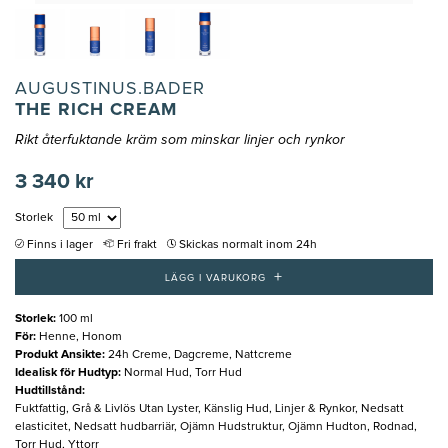
AUGUSTINUS.BADER
THE RICH CREAM
Rikt återfuktande kräm som minskar linjer och rynkor
3 340 kr
Storlek
Finns i lager
Fri frakt
Skickas normalt inom 24h
+
LÄGG I VARUKORG
Storlek
:
100 ml
För
:
Henne, Honom
Produkt Ansikte
:
24h Creme, Dagcreme, Nattcreme
Idealisk för Hudtyp
:
Normal Hud, Torr Hud
Hudtillstånd
:
Fuktfattig, Grå & Livlös Utan Lyster, Känslig Hud, Linjer & Rynkor, Nedsatt
elasticitet, Nedsatt hudbarriär, Ojämn Hudstruktur, Ojämn Hudton, Rodnad,
Torr Hud, Yttorr