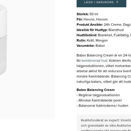
+
LÄGG I VARUKORG
Storlek
:
50 ml
För
:
Henne, Honom
Produkt Ansikte
:
24h Creme, Dagc
Idealisk för Hudtyp
:
Blandhud
Hudtillstånd
:
Blankhet, Fuktfattig,
Rutin
:
Kväll, Morgon
Varumärke
:
Babor
Babor Balancing Cream är en 24-tim
för
kombinerad hud.
Krämen återfuk
talgproduktionen, vilket motverkar
arbetar aktivt för att reducera öve
mindre framträdande. Balancing Cr
naturliga balans, vilket gör att hu
Babor Balancing Cream
- Reglerar talgproduktionen
- Minskar framträdande porer
- Balanserar fuktnivåerna i huden
Kvalitetssäkrat av expert: Inne
och granskade av våra Auktorise