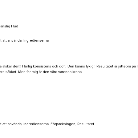
 Känslig Hud
lt att använda, Ingredienserna
 älskar den!! Härlig konsistens och doft. Den känns lyxig!! Resultatet är jättebra på
ligare såklart. Men för mig är den värd varenda krona!
elt att använda, Ingredienserna, Förpackningen, Resultatet