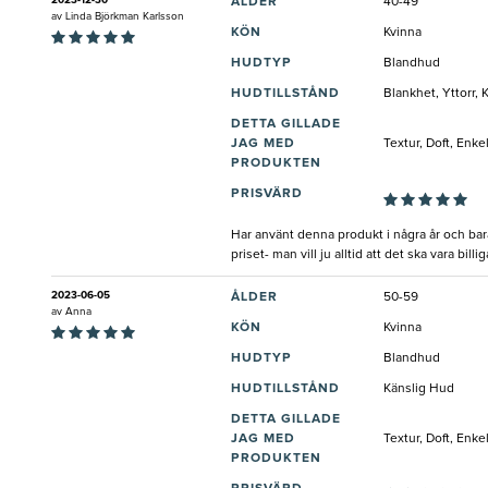
2023-12-30
ÅLDER
40-49
av
Linda Björkman Karlsson
KÖN
Kvinna
HUDTYP
Blandhud
HUDTILLSTÅND
Blankhet, Yttorr,
DETTA GILLADE
JAG MED
Textur, Doft, Enke
PRODUKTEN
PRISVÄRD
Har använt denna produkt i några år och bara
priset- man vill ju alltid att det ska vara bil
2023-06-05
ÅLDER
50-59
av
Anna
KÖN
Kvinna
HUDTYP
Blandhud
HUDTILLSTÅND
Känslig Hud
DETTA GILLADE
JAG MED
Textur, Doft, Enk
PRODUKTEN