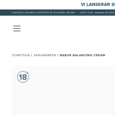
VI LANSERAR 
SVERIGES LEDANDE EXPERTER PÅ HUDVÅRD ONLINE
|
ÖVER 7200+ ★★★★★ RECENSI
/
/
BABOR BALANCING CREAM
STARTSIDA
VARUMÄRKEN