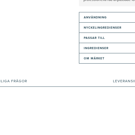
professionella råd anpassade f
ANVÄNDNING
NYCKELINGREDIENSER
PASSAR TILL
INGREDIENSER
OM MÄRKET
NLIGA FRÅGOR
LEVERANS