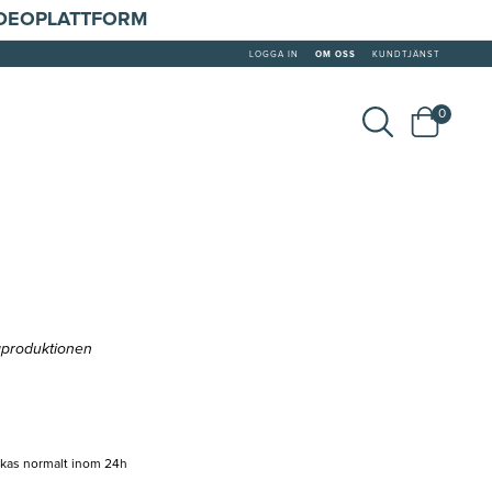
IDEOPLATTFORM
LOGGA IN
OM OSS
KUNDTJÄNST
0
gproduktionen
ckas normalt inom 24h