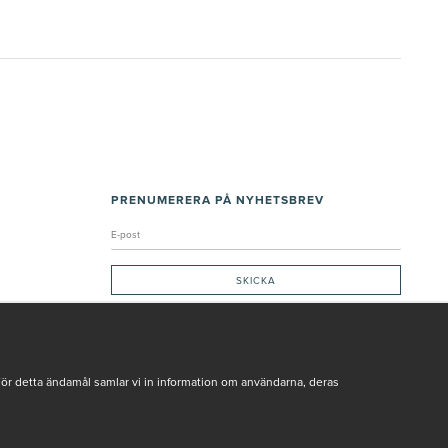
PRENUMERERA PÅ NYHETSBREV
Genom att ge min e-post, accepterar jag Seth och Sally
integritetspolicy
De uppgifter du matar in kommer endast användas till våra nyhetsbrev.
För detta ändamål samlar vi in information om användarna, deras