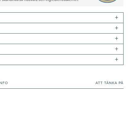
ör skandinavisk hudvård och ingredienssäkerhet.
+
+
+
+
+
INFO
ATT TÄNKA PÅ