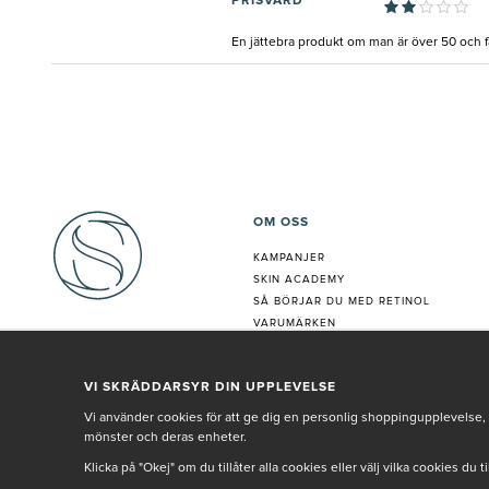
PRISVÄRD
En jättebra produkt om man är över 50 och får
OM OSS
KAMPANJER
SKIN ACADEMY
S
Å BÖRJAR DU MED RETINOL
VARUMÄRKEN
HUDANALYS
BEHANDLING
VI SKRÄDDARSYR DIN UPPLEVELSE
VÅR PERSONAL
Vi använder cookies för att ge dig en personlig shoppingupplevelse, 
mönster och deras enheter.
Klicka på "Okej" om du tillåter alla cookies eller välj vilka cookies du 