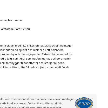
reme, Nattcreme
 Förstorade Porer, Yttorr
marskräm med lätt, silkeslen textur, speciellt framtagen
tar huden på djupet och hjälper till att balansera
 problemhy och glansiga partier. Extrakt från annattofrön
rflödig talg, samtidigt som huden lugnas och porerna blir
eam förebygger tilltäpptheter och stödjer hudens
den känns fräsch, återfuktad och jämn - med matt finish!
hållet och rekommendationerna på denna sida är framtagna
rade Hudterapeuter. Detta säkerställer att du får