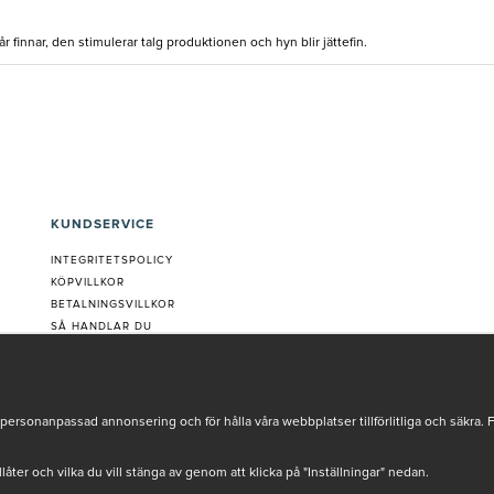
 finnar, den stimulerar talg produktionen och hyn blir jättefin.
KUNDSERVICE
INTEGRITETSPOLICY
KÖPVILLKOR
BETALNINGSVILLKOR
SÅ HANDLAR DU
VANLIGA FRÅGOR ORDER
OM OSS
JOBBA MED OSS
REKLAMATION
personanpassad annonsering och för hålla våra webbplatser tillförlitliga och säkra. 
COOKIE-INSTÄLLNINGAR
tillåter och vilka du vill stänga av genom att klicka på "Inställningar" nedan.