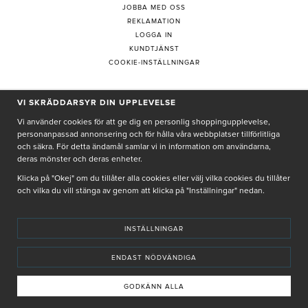
JOBBA MED OSS
REKLAMATION
LOGGA IN
KUNDTJÄNST
COOKIE-INSTÄLLNINGAR
VI SKRÄDDARSYR DIN UPPLEVELSE
PRENUMERERA PÅ NYHETSBREV
Vi använder cookies för att ge dig en personlig shoppingupplevelse,
personanpassad annonsering och för hålla våra webbplatser tillförlitliga
och säkra. För detta ändamål samlar vi in information om användarna,
deras mönster och deras enheter.
Genom att ge min e-post, accepterar jag Seth och Sally
integritetspolicy
Klicka på "Okej" om du tillåter alla cookies eller välj vilka cookies du tillåter
och vilka du vill stänga av genom att klicka på "Inställningar" nedan.
De uppgifter du matar in kommer endast användas till våra nyhetsbrev.
INSTÄLLNINGAR
ENDAST NÖDVÄNDIGA
© SETH AND SALLY 2025
PRIVACY POLICY
TERMS & CONDITIONS
INSTORE
4,9 I BETYG BASERAT PÅ ÖVER 5000 OMDÖMEN
GODKÄNN ALLA
INNEHÅLLET OCH REKOMMENDATIONERNA PÅ DENNA SIDA ÄR FRAMTAGNA OCH GRANSKADE
AV VÅRA AUKTORISERADE HUDTERAPEUTER.