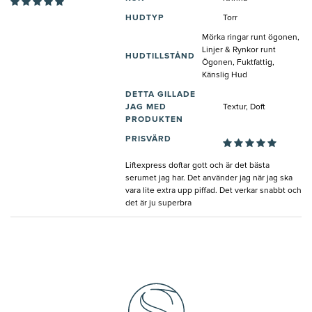
HUDTYP
Torr
Mörka ringar runt ögonen,
Linjer & Rynkor runt
HUDTILLSTÅND
Ögonen, Fuktfattig,
Känslig Hud
DETTA GILLADE
JAG MED
Textur, Doft
PRODUKTEN
PRISVÄRD
Liftexpress doftar gott och är det bästa
serumet jag har. Det använder jag när jag ska
vara lite extra upp piffad. Det verkar snabbt och
det är ju superbra