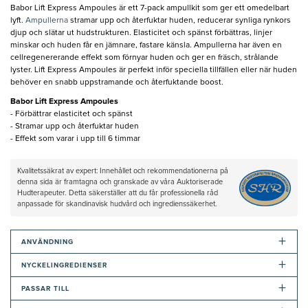
Babor Lift Express Ampoules är ett 7-pack ampullkit som ger ett omedelbart
lyft.
Ampullerna
stramar upp och återfuktar huden, reducerar synliga rynkors
djup och slätar ut hudstrukturen. Elasticitet och spänst förbättras, linjer
minskar och huden får en jämnare, fastare känsla. Ampullerna har även en
cellregenererande effekt som förnyar huden och ger en fräsch, strålande
lyster. Lift Express Ampoules är perfekt inför speciella tillfällen eller när huden
behöver en snabb uppstramande och återfuktande boost.
Babor Lift Express Ampoules​
- Förbättrar elasticitet och spänst
- Stramar upp och återfuktar huden
- Effekt som varar i upp till 6 timmar
Kvalitetssäkrat av expert: Innehållet och rekommendationerna på
denna sida är framtagna och granskade av våra Auktoriserade
Hudterapeuter. Detta säkerställer att du får professionella råd
anpassade för skandinavisk hudvård och ingredienssäkerhet.
+
ANVÄNDNING
+
NYCKELINGREDIENSER
+
PASSAR TILL