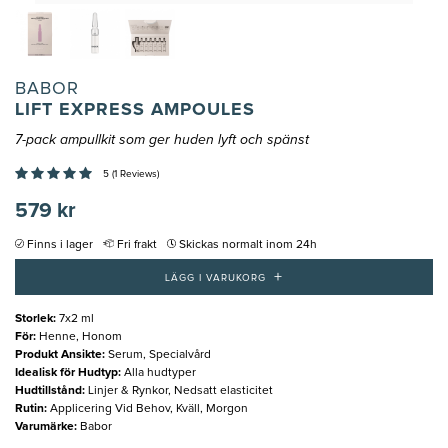
BABOR
LIFT EXPRESS AMPOULES
7-pack ampullkit som ger huden lyft och spänst
5 (1 Reviews)
579 kr
Finns i lager
Fri frakt
Skickas normalt inom 24h
+
LÄGG I VARUKORG
Storlek
:
7x2 ml
För
:
Henne, Honom
Produkt Ansikte
:
Serum, Specialvård
Idealisk för Hudtyp
:
Alla hudtyper
Hudtillstånd
:
Linjer & Rynkor, Nedsatt elasticitet
Rutin
:
Applicering Vid Behov, Kväll, Morgon
Varumärke
:
Babor