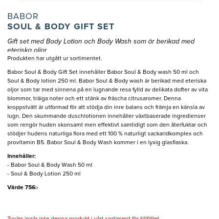
BABOR
SOUL & BODY GIFT SET
Gift set med Body Lotion och Body Wash som är berikad med
eteriska oljor
Produkten har utgått ur sortimentet.
Babor Soul & Body Gift Set innehåller Babor Soul & Body wash 50 ml och
Soul & Body lotion 250 ml. Babor Soul & Body wash är berikad med eteriska
oljor som tar med sinnena på en lugnande resa fylld av delikata dofter av vita
blommor, träiga noter och ett stänk av fräscha citrusaromer. Denna
kroppstvätt är utformad för att stödja din inre balans och främja en känsla av
lugn. Den skummande duschlotionen innehåller växtbaserade ingredienser
som rengör huden skonsamt men effektivt samtidigt som den återfuktar och
stödjer hudens naturliga flora med ett 100 % naturligt sackaridkomplex och
provitamin B5. Babor Soul & Body Wash kommer i en lyxig glasflaska.
Innehåller:
- Babor Soul & Body Wash 50 ml
- Soul & Body Lotion 250 ml
Värde 756:-