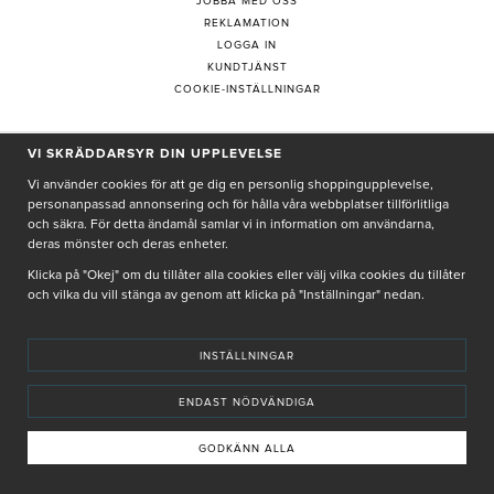
JOBBA MED OSS
REKLAMATION
LOGGA IN
KUNDTJÄNST
COOKIE-INSTÄLLNINGAR
VI SKRÄDDARSYR DIN UPPLEVELSE
PRENUMERERA PÅ NYHETSBREV
Vi använder cookies för att ge dig en personlig shoppingupplevelse,
personanpassad annonsering och för hålla våra webbplatser tillförlitliga
och säkra. För detta ändamål samlar vi in information om användarna,
deras mönster och deras enheter.
Genom att ge min e-post, accepterar jag Seth och Sally
integritetspolicy
Klicka på "Okej" om du tillåter alla cookies eller välj vilka cookies du tillåter
och vilka du vill stänga av genom att klicka på "Inställningar" nedan.
De uppgifter du matar in kommer endast användas till våra nyhetsbrev.
INSTÄLLNINGAR
ENDAST NÖDVÄNDIGA
© SETH AND SALLY 2025
PRIVACY POLICY
TERMS & CONDITIONS
INSTORE
4,9 I BETYG BASERAT PÅ ÖVER 5000 OMDÖMEN
GODKÄNN ALLA
INNEHÅLLET OCH REKOMMENDATIONERNA PÅ DENNA SIDA ÄR FRAMTAGNA OCH GRANSKADE
AV VÅRA AUKTORISERADE HUDTERAPEUTER.