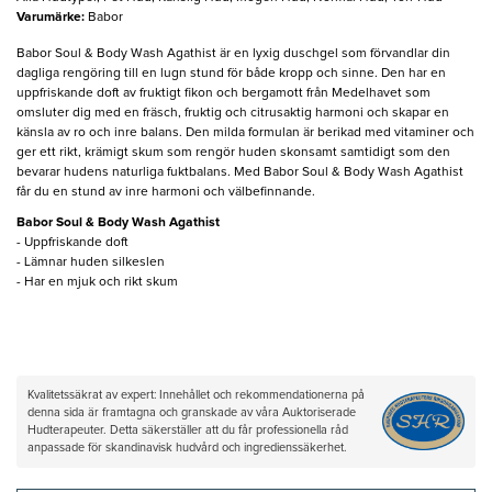
Varumärke
:
Babor
Babor Soul & Body Wash Agathist är en lyxig duschgel som förvandlar din
dagliga rengöring till en lugn stund för både kropp och sinne. Den har en
uppfriskande doft av fruktigt fikon och bergamott från Medelhavet som
omsluter dig med en fräsch, fruktig och citrusaktig harmoni och skapar en
känsla av ro och inre balans. Den milda formulan är berikad med vitaminer och
ger ett rikt, krämigt skum som rengör huden skonsamt samtidigt som den
bevarar hudens naturliga fuktbalans. Med Babor Soul & Body Wash Agathist
får du en stund av inre harmoni och välbefinnande.
Babor Soul & Body Wash Agathist
- Uppfriskande doft
- Lämnar huden silkeslen
- Har en mjuk och rikt skum
Kvalitetssäkrat av expert: Innehållet och rekommendationerna på
denna sida är framtagna och granskade av våra Auktoriserade
Hudterapeuter. Detta säkerställer att du får professionella råd
anpassade för skandinavisk hudvård och ingredienssäkerhet.