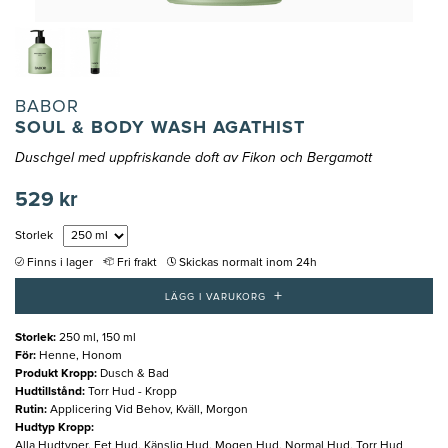
BABOR
SOUL & BODY WASH AGATHIST
Duschgel med uppfriskande doft av Fikon och Bergamott
529 kr
Storlek
Finns i lager
Fri frakt
Skickas normalt inom 24h
+
LÄGG I VARUKORG
Storlek
:
250 ml, 150 ml
För
:
Henne, Honom
Produkt Kropp
:
Dusch & Bad
Hudtillstånd
:
Torr Hud - Kropp
Rutin
:
Applicering Vid Behov, Kväll, Morgon
Hudtyp Kropp
:
Alla Hudtyper, Fet Hud, Känslig Hud, Mogen Hud, Normal Hud, Torr Hud