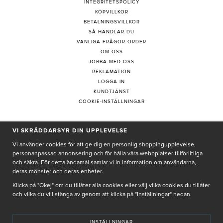
INTEGRITETSPOLICY
KÖPVILLKOR
BETALNINGSVILLKOR
SÅ HANDLAR DU
VANLIGA FRÅGOR ORDER
OM OSS
JOBBA MED OSS
REKLAMATION
LOGGA IN
KUNDTJÄNST
COOKIE-INSTÄLLNINGAR
PRENUMERERA PÅ NYHETSBREV
VI SKRÄDDARSYR DIN UPPLEVELSE
Vi använder cookies för att ge dig en personlig shoppingupplevelse,
personanpassad annonsering och för hålla våra webbplatser tillförlitliga
och säkra. För detta ändamål samlar vi in information om användarna,
deras mönster och deras enheter.
Genom att ge min e-post, accepterar jag Seth och Sally
integritetspolicy
Klicka på "Okej" om du tillåter alla cookies eller välj vilka cookies du tillåter
och vilka du vill stänga av genom att klicka på "Inställningar" nedan.
De uppgifter du matar in kommer endast användas till våra nyhetsbrev.
INSTÄLLNINGAR