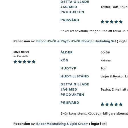
DETTA GILLADE
JAG MED
Textur, Doft, Enke
PRODUKTEN
PRISVÄRD
Enkel att använda, rengör utan att torka u
Recension av:
Babor HY-ÖL & Phyto HY-ÖL Booster Hydrating Set
( ingår i
2024-08-04
ÅLDER
60-69
av
Gabriella
KÖN
Kvinna
HUDTYP
Torr
HUDTILLSTÅND
Linjer & Rynkor, 
DETTA GILLADE
JAG MED
Textur, Enkelt att
PRODUKTEN
PRISVÄRD
Skön konsistens. Köpt som billigare alternativ
Recension av:
Babor Moisturizing & Lipid Cream
( ingår i kit )