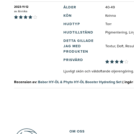
2023-11-12
ÅLDER
40-49
av
Annika
KÖN
Kvinna
HUDTYP
Torr
HUDTILLSTÅND
Pigmentering, Lin
DETTA GILLADE
JAG MED
Textur, Doft, Resu
PRODUKTEN
PRISVÄRD
Ljuvligt skön och väldoftande oljerengöring.
Recension av:
Babor HY-ÖL & Phyto HY-ÖL Booster Hydrating Set
( ingår i
OM OSS