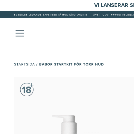
VI LANSERAR 
SVERIGES LEDANDE EXPERTER PÅ HUDVÅRD ONLINE
|
ÖVER 7200+ ★★★★★ RECENSI
/
BABOR STARTKIT FÖR TORR HUD
STARTSIDA