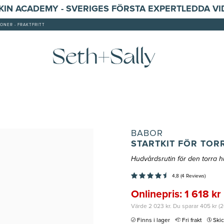
SKIN ACADEMY - SVERIGES FÖRSTA EXPERTLEDDA V
ONER - FRAKTFRITT
BABOR
STARTKIT FÖR TOR
Hudvårdsrutin för den torra 
4,8 (4 Reviews)
Onlinepris: 1 618 kr
Värde 2 023 kr. Du sparar 405 kr (
Finns i lager
Fri frakt
Ski