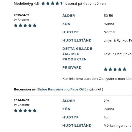
Medelbetyg 4,8
baserat på
4
st omdömen
2025-04-19
ÅLDER
50-59
av
Anonym
KÖN
Kvinna
HUDTYP
Normal
HUDTILLSTÅND
Linjer & Rynkor, F
DETTA GILLADE
JAG MED
Textur, Doft, Enk
PRODUKTEN
PRISVÄRD
Kan inte leva utan den.Ger lyster o man känne
Recension av:
Babor Rejuvenating Face Oil
( ingår i kit )
2024-10-05
ÅLDER
70+
av
Charlotte
KÖN
Kvinna
HUDTYP
Torr
HUDTILLSTÅND
Mörka ringar runt