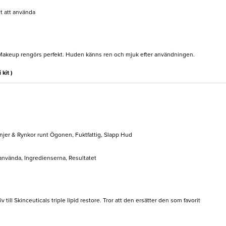
lt att använda
t. Makeup rengörs perfekt. Huden känns ren och mjuk efter användningen.
 kit )
Linjer & Rynkor runt Ögonen, Fuktfattig, Slapp Hud
 använda, Ingredienserna, Resultatet
 till Skinceuticals triple lipid restore. Tror att den ersätter den som favorit