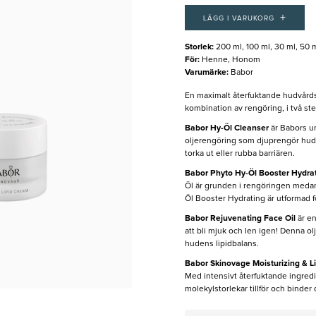
+
LÄGG I VARUKORG
Storlek
:
200 ml, 100 ml, 30 ml, 50 
För
:
Henne, Honom
Varumärke
:
Babor
En maximalt återfuktande hudvårds
kombination av rengöring, i två st
Babor Hy-Öl Cleanser
är Babors un
oljerengöring som djuprengör hude
torka ut eller rubba barriären.
Babor Phyto Hy-Öl Booster Hydra
Öl är grunden i rengöringen medan
Öl Booster Hydrating är utformad fö
Babor Rejuvenating Face Oil
är en
att bli mjuk och len igen! Denna olj
hudens lipidbalans.
Babor Skinovage Moisturizing & 
Med intensivt återfuktande ingred
molekylstorlekar tillför och binder 