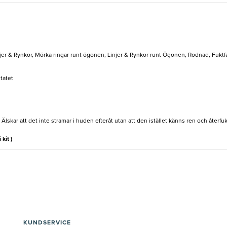
jer & Rynkor, Mörka ringar runt ögonen, Linjer & Rynkor runt Ögonen, Rodnad, Fuktfat
ltatet
 Älskar att det inte stramar i huden efteråt utan att den istället känns ren och åter
 kit )
KUNDSERVICE