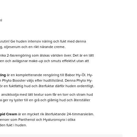
ml
rutin! Ge huden intensiv näring och fukt med denna
eg, oljeserum och en rikt närande creme.
ika 2-fasrengöring som älskas världen över. Det är en lätt
n och avlägsnar make-up och smuts effektivt utan att
ting
är en kompletterande rengöring till Babor Hy-Öl. Hy-
 Phyto Booster väljs efter hudtillstånd. Denna Phyto Hy-
r en fuktfattig hud och återfuktar därför huden ordentligt.
 ansiktsolja med lätt textur som får en torr och stram hud
a ger ny lyster till en grå och glåmig hud och återställer
Lipid Cream
är en mycket rik återfuktande 24-timmarskräm.
ienser som Panthenol och Hyaluronsyra i olika
den fukt i huden.