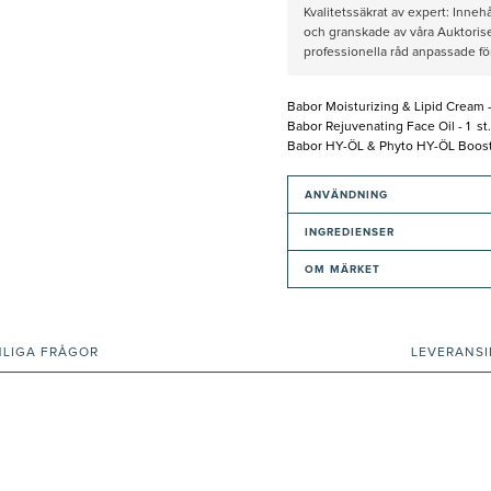
Kvalitetssäkrat av expert: Inne
och granskade av våra Auktorise
professionella råd anpassade f
Babor Moisturizing & Lipid Cream - 
Babor Rejuvenating Face Oil - 1 st.
Babor HY-ÖL & Phyto HY-ÖL Booster
ANVÄNDNING
INGREDIENSER
OM MÄRKET
NLIGA FRÅGOR
LEVERANS