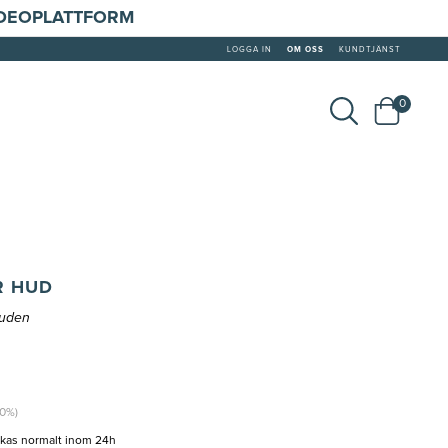
IDEOPLATTFORM
LOGGA IN
OM OSS
KUNDTJÄNST
0
R HUD
huden
20%)
ckas normalt inom 24h