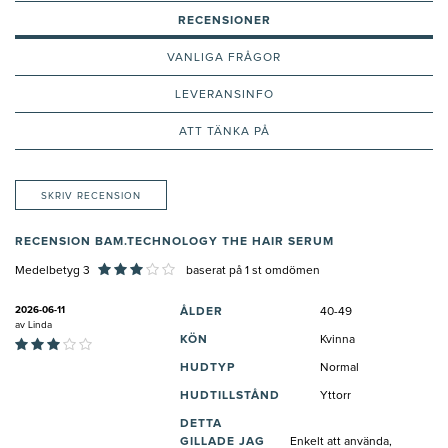
RECENSIONER
VANLIGA FRÅGOR
LEVERANSINFO
ATT TÄNKA PÅ
SKRIV RECENSION
RECENSION BAM.TECHNOLOGY THE HAIR SERUM
Medelbetyg 3
baserat på
1
st omdömen
2026-06-11
ÅLDER
40-49
av
Linda
KÖN
Kvinna
HUDTYP
Normal
HUDTILLSTÅND
Yttorr
DETTA
GILLADE JAG
Enkelt att använda,