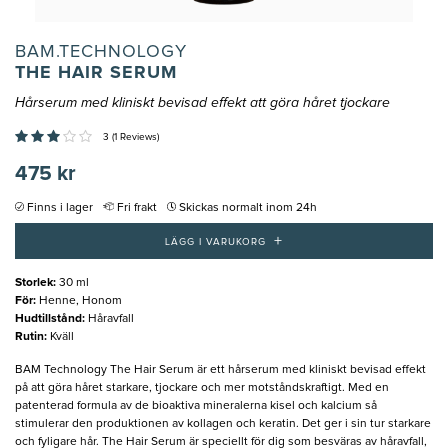
BAM.TECHNOLOGY
THE HAIR SERUM
Hårserum med kliniskt bevisad effekt att göra håret tjockare
3 (1 Reviews)
475 kr
Finns i lager
Fri frakt
Skickas normalt inom 24h
+
LÄGG I VARUKORG
Storlek
:
30 ml
För
:
Henne, Honom
Hudtillstånd
:
Håravfall
Rutin
:
Kväll
BAM Technology The Hair Serum är ett hårserum med kliniskt bevisad effekt
på att göra håret starkare, tjockare och mer motståndskraftigt. Med en
patenterad formula av de bioaktiva mineralerna kisel och kalcium så
stimulerar den produktionen av kollagen och keratin. Det ger i sin tur starkare
och fyligare hår. The Hair Serum är speciellt för dig som besväras av håravfall,