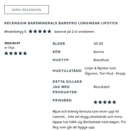
SKRIV RECENSION
RECENSION BAREMINERALS BAREPRO LONGWEAR LIPSTICK
Medelbetyg 5
baserat på
2
st omdömen
2023-03-07
ÅLDER
30-39
av
Olga
KÖN
Kvinna
HUDTYP
Blandhud
Linjer & Rynkor runt
HUDTILLSTÅND
Ögonen, Torr Hud - Kropp
DETTA GILLADE
JAG MED
Resultatet
PRODUKTEN
PRISVÄRD
Mjuk och krämig formula som lever upp till
namnet. . Inte ett dugg uttorkande och mina
läppar har hållit sig återfuktade hela dagen. Fin
färg som går att bygga upp.