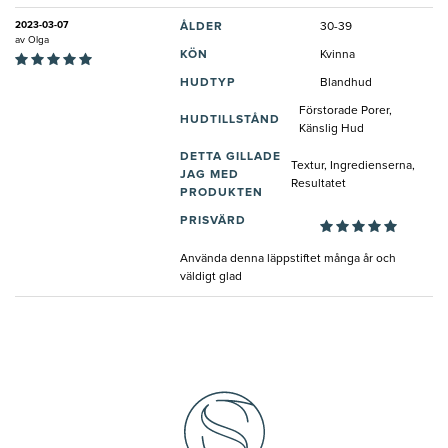
2023-03-07
ÅLDER
30-39
av
Olga
KÖN
Kvinna
HUDTYP
Blandhud
Förstorade Porer,
HUDTILLSTÅND
Känslig Hud
DETTA GILLADE
Textur, Ingredienserna,
JAG MED
Resultatet
PRODUKTEN
PRISVÄRD
Använda denna läppstiftet många år och
väldigt glad