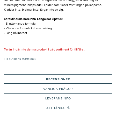
Berikad med Mineral Lock™ Long-Wear Technology, en blandning av
mineralpigment inkapslade i lipider som "låser fast" färgen på läpparna.
Kladdar inte, bleknar inte, färgar inte av sig.
bareMinerals barePRO Longwear Lipstick:
- Ej uttorkande formula
- Vårdande formula full med näring
- Lång hållbarhet
Tyvärr ingår inte denna produkt i vårt sortiment för tillfället.
Till butikens startsida »
RECENSIONER
VANLIGA FRÅGOR
LEVERANSINFO
ATT TÄNKA PÅ