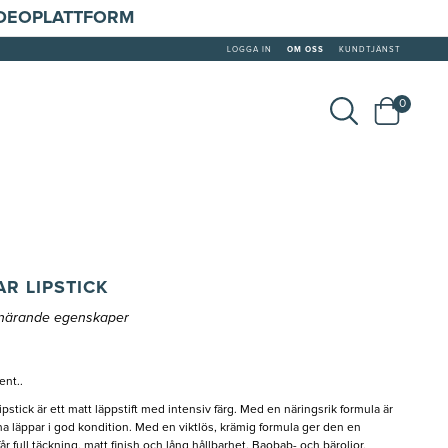
IDEOPLATTFORM
LOGGA IN
OM OSS
KUNDTJÄNST
0
R LIPSTICK
h närande egenskaper
ent..
tick är ett matt läppstift med intensiv färg. Med en näringsrik formula är
na läppar i god kondition. Med en viktlös, krämig formula ger den en
r full täckning, matt finish och lång hållbarhet. Baobab- och bäroljor,