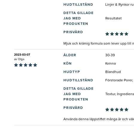
HUDTILLSTÅND
Linjer & Rynkor r
DETTA GILLADE
JAG MED
Resultatet
PRODUKTEN
PRISVÄRD
Mjuk och krämig formula som lever upp till n
2023-03-07
ÅLDER
30-39
av
Olga
KÖN
Kvinna
HUDTYP
Blandhud
HUDTILLSTÅND
Förstorade Porer,
DETTA GILLADE
JAG MED
Textur, Ingredien
PRODUKTEN
PRISVÄRD
Använda denna läppstiftet många år och väl