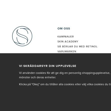
OM OSS
KAMPANJER
SKIN ACADEMY
S
Å BÖRJAR DU MED RETINOL
VARUMÄRKEN
HUDANALYS
BEHANDLING
VI SKRÄDDARSYR DIN UPPLEVELSE
VÅR PERSONAL
Vi använder cookies för att ge dig en personlig shoppingupplevelse, 
mönster och deras enheter.
Klicka på "Okej" om du tillåter alla cookies eller välj vilka cookies du 
© SETH AND SALLY 2025
PRIVACY POLICY
TERMS & CONDITIONS
INNEHÅLLET OCH REKOMMENDATIONERNA PÅ DENNA SIDA ÄR FRAMTAGNA OCH GRAN