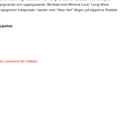
ringsgivande och uppmjukande. Berikad med Mineral Lock™ Long-Wear
lpigment inkapslade i lipider som "låser fast" färgen på läpparna. Kladdar
.
ipstick:
 sortiment för tillfället.