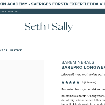
SKIN ACADEMY - SVERIGES FÖRSTA EXPERTLEDDA V
ONER - FRAKTFRITT
EAR LIPSTICK
BAREMINERALS
BAREPRO LONGWEA
Läppstift med matt finish oc
5 (2 Reviews)
Produkten har utgått ur vårt sortim
bareMinerals barePRO Longwear Lips
det otroligt vårdande och håller di
behaglig känsla samtidigt som du få