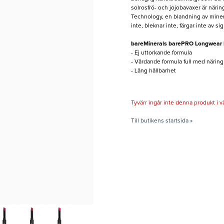
solrosfrö- och jojobavaxer är nä
Technology, en blandning av minera
inte, bleknar inte, färgar inte av sig
bareMinerals barePRO Longwear L
- Ej uttorkande formula
- Vårdande formula full med näring
- Lång hållbarhet
Tyvärr ingår inte denna produkt i vårt
Till butikens startsida »