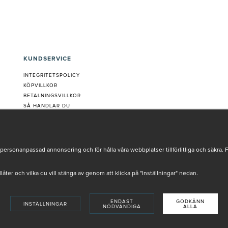
KUNDSERVICE
INTEGRITETSPOLICY
KÖPVILLKOR
BETALNINGSVILLKOR
SÅ HANDLAR DU
VANLIGA FRÅGOR ORDER
OM OSS
JOBBA MED OSS
REKLAMATION
personanpassad annonsering och för hålla våra webbplatser tillförlitliga och säkra. 
COOKIE-INSTÄLLNINGAR
tillåter och vilka du vill stänga av genom att klicka på "Inställningar" nedan.
ENDAST
GODKÄNN
INSTÄLLNINGAR
NÖDVÄNDIGA
ALLA
INSTORE
4,9 I BETYG BASERAT PÅ ÖVER 5000 OMDÖMEN
SKADE AV VÅRA AUKTORISERADE HUDTERAPEUTER.