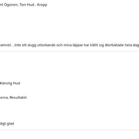
unt Ögonen, Torr Hud - Kropp
amnet. . Inte ett dugg uttorkande och mina läppar har hållit sig återfuktade hela da
 Känslig Hud
serna, Resultatet
digt glad