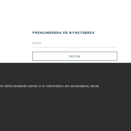
PRENUMERERA PÅ NYHETSBREV
Genom att ge min e-post, accepterar jag Seth och Sally
integritetspolicy
De uppgifter du matar in kommer endast användas till våra nyhetsbrev.
För detta ändamål samlar vi in information om användarna, deras