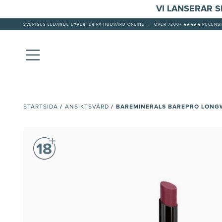
VI LANSERAR 
SVERIGES LEDANDE EXPERTER PÅ HUDVÅRD ONLINE
|
ÖVER 7200+ ★★★★★ RECENSI
/
/
BAREMINERALS BAREPRO LONGW
STARTSIDA
ANSIKTSVÅRD