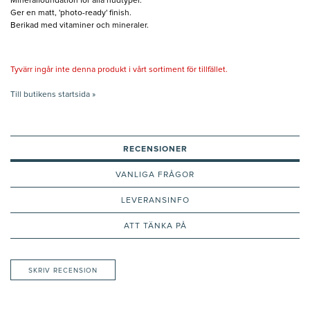
Mineralfoundation för alla hudtyper.
Ger en matt, 'photo-ready' finish.
Berikad med vitaminer och mineraler.
Tyvärr ingår inte denna produkt i vårt sortiment för tillfället.
Till butikens startsida »
RECENSIONER
VANLIGA FRÅGOR
LEVERANSINFO
ATT TÄNKA PÅ
SKRIV RECENSION