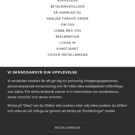
KÖPVILLKOR
BETALNINGSVILLKOR
SÅ HANDLAR DU
VANLIGA FRÅGOR ORDER
OM OSS
JOBBA MED OSS
REKLAMATION
LOGGA IN
KUNDTJÄNST
COOKIE-INSTÄLLNINGAR
VI SKRÄDDARSYR DIN UPPLEVELSE
PRENUMERERA PÅ NYHETSBREV
Vi använder cookies för att ge dig en personlig shoppingupplevelse,
personanpassad annonsering och för hålla våra webbplatser tillförlitliga
och säkra. För detta ändamål samlar vi in information om användarna,
deras mönster och deras enheter.
Genom att ge min e-post, accepterar jag Seth och Sally
integritetspolicy
Klicka på "Okej" om du tillåter alla cookies eller välj vilka cookies du tillåter
och vilka du vill stänga av genom att klicka på "Inställningar" nedan.
De uppgifter du matar in kommer endast användas till våra nyhetsbrev.
INSTÄLLNINGAR