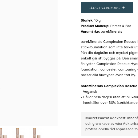
+
LÄGG I VARUKORG
Storlek
:
10 g
Produkt Makeup
:
Primer & Bas
Varumärke
:
bareMinerals
bareMinerals Complexion Rescue H
stick-foundation som inte torkar u
från din dagkräm och mycket pigm
enkelt går att byggas på. Den smäl
fin lyster. Complexion Rescue Hyd
foundation, concealer, contouring o
passar alla hudtyper, även torr hy.
bareMinerals Complexion Rescue 
- Vegansk
- Håller hela dagen utan att bli kak
- Innehåller över 30% återfuktande 
Kvalitetssäkrat av expert: Inne
och granskade av våra Auktorise
professionella råd anpassade f