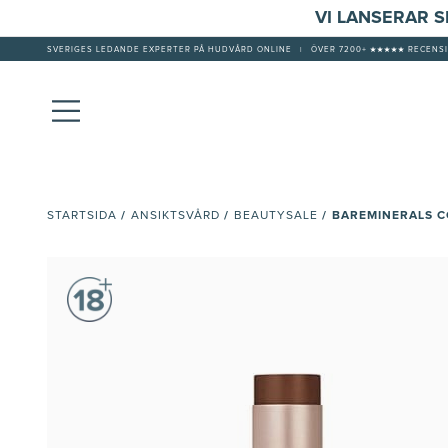
VI LANSERAR 
SVERIGES LEDANDE EXPERTER PÅ HUDVÅRD ONLINE
|
ÖVER 7200+ ★★★★★ RECENSI
/
/
/
BAREMINERALS C
STARTSIDA
ANSIKTSVÅRD
BEAUTYSALE