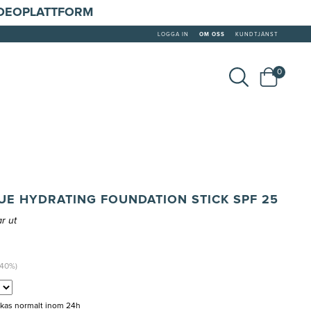
IDEOPLATTFORM
LOGGA IN
OM OSS
KUNDTJÄNST
0
E HYDRATING FOUNDATION STICK SPF 25
r ut
(40%)
ckas normalt inom 24h