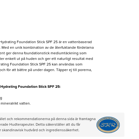
ydrating Foundation Stick SPF 25 är en vattenbaserad
t. Med en unik kombination av de återfuktande fördelarna
ent ger denna foundationstick mediumtäckning som
ter enkelt ut på huden och ger ett naturligt resultat med
rating Foundation Stick SPF 25 kan användas som
ch för att bättre på under dagen. Täpper ej till porerna,
Hydrating Foundation Stick SPF 25:
ig
mineralrikt vatten.
hållet och rekommendationerna på denna sida är framtagna
rade Hudterapeuter. Detta säkerställer att du får
ör skandinavisk hudvård och ingredienssäkerhet.