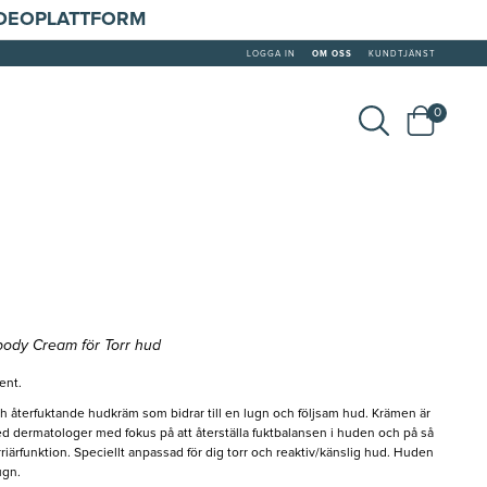
IDEOPLATTFORM
LOGGA IN
OM OSS
KUNDTJÄNST
0
ody Cream för Torr hud
ent.
återfuktande hudkräm som bidrar till en lugn och följsam hud. Krämen är
d dermatologer med fokus på att återställa fuktbalansen i huden och på så
arriärfunktion. Speciellt anpassad för dig torr och reaktiv/känslig hud. Huden
ugn.