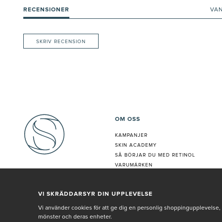
RECENSIONER
VA
SKRIV RECENSION
OM OSS
KAMPANJER
SKIN ACADEMY
S
Å BÖRJAR DU MED RETINOL
VARUMÄRKEN
HUDANALYS
BEHANDLING
VI SKRÄDDARSYR DIN UPPLEVELSE
VÅR PERSONAL
Vi använder cookies för att ge dig en personlig shoppingupplevelse, 
mönster och deras enheter.