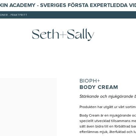
SKIN ACADEMY - SVERIGES FÖRSTA EXPERTLEDDA V
ONER - FRAKTFRITT
BIOPH+
BODY CREAM
Stärkande och mjukgörande b
Produkten har utgått ur vårt sortim
Body Cream är en mjukgörande och 
speciellt utvecklad tillsammans me
sätt även bidra till en förbättrad b
efterlämnas mjuk, återfuktad och l