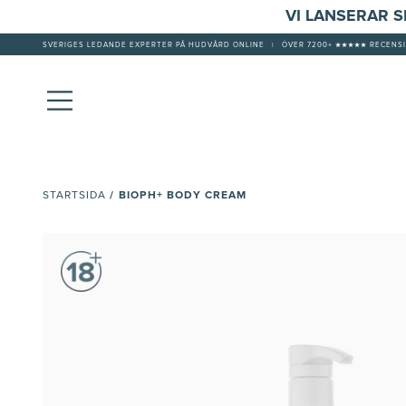
VI LANSERAR 
SVERIGES LEDANDE EXPERTER PÅ HUDVÅRD ONLINE
|
ÖVER 7200+ ★★★★★ RECENSI
/
BIOPH+ BODY CREAM
STARTSIDA