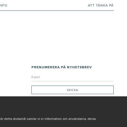
INFO
ATT TÄNKA PÅ
PRENUMERERA PÅ NYHETSBREV
Genom att ge min e-post, accepterar jag Seth och Sally
integritetspolicy
De uppgifter du matar in kommer endast användas till våra nyhetsbrev.
För detta ändamål samlar vi in information om användarna, deras