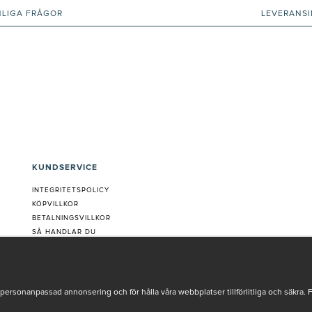
NLIGA FRÅGOR
LEVERANS
KUNDSERVICE
INTEGRITETSPOLICY
KÖPVILLKOR
BETALNINGSVILLKOR
SÅ HANDLAR DU
VANLIGA FRÅGOR ORDER
OM OSS
JOBBA MED OSS
REKLAMATION
personanpassad annonsering och för hålla våra webbplatser tillförlitliga och säkra. 
COOKIE-INSTÄLLNINGAR