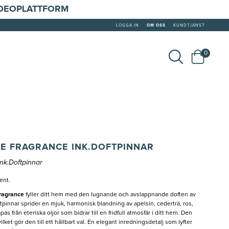
IDEOPLATTFORM
LOGGA IN
OM OSS
KUNDTJÄNST
0
E FRAGRANCE INK.DOFTPINNAR
nk.Doftpinnar
ent.
Fragrance
fyller ditt hem med den lugnande och avslappnande doften av
ftpinnar sprider en mjuk, harmonisk blandning av apelsin, cederträ, ros,
s från eteriska oljor som bidrar till en fridfull atmosfär i ditt hem. Den
lket gör den till ett hållbart val. En elegant inredningsdetalj som lyfter