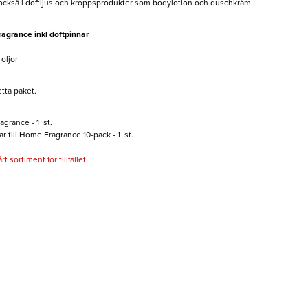
 också i doftljus och kroppsprodukter som bodylotion och duschkräm.
agrance inkl doftpinnar
oljor
etta paket.
grance - 1 st.
r till Home Fragrance 10-pack - 1 st.
 sortiment för tillfället.