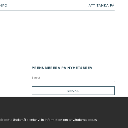
INFO
ATT TÄNKA PÅ
PRENUMERERA PÅ NYHETSBREV
Genom att ge min e-post, accepterar jag Seth och Sally
integritetspolicy
De uppgifter du matar in kommer endast användas till våra nyhetsbrev.
För detta ändamål samlar vi in information om användarna, deras