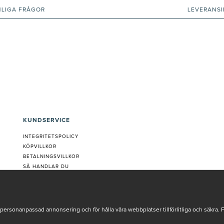
NLIGA FRÅGOR
LEVERANS
KUNDSERVICE
INTEGRITETSPOLICY
KÖPVILLKOR
BETALNINGSVILLKOR
SÅ HANDLAR DU
VANLIGA FRÅGOR ORDER
OM OSS
JOBBA MED OSS
REKLAMATION
personanpassad annonsering och för hålla våra webbplatser tillförlitliga och säkra. 
COOKIE-INSTÄLLNINGAR