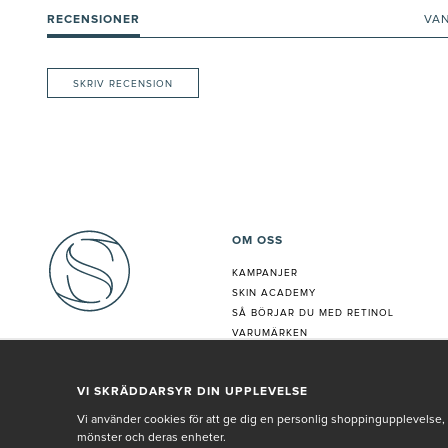
RECENSIONER
VA
SKRIV RECENSION
OM OSS
KAMPANJER
SKIN ACADEMY
S
Å BÖRJAR DU MED RETINOL
VARUMÄRKEN
HUDANALYS
BEHANDLING
VI SKRÄDDARSYR DIN UPPLEVELSE
VÅR PERSONAL
Vi använder cookies för att ge dig en personlig shoppingupplevelse, 
mönster och deras enheter.