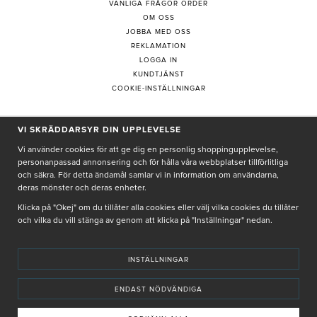
VANLIGA FRÅGOR ORDER
OM OSS
JOBBA MED OSS
REKLAMATION
LOGGA IN
KUNDTJÄNST
COOKIE-INSTÄLLNINGAR
VI SKRÄDDARSYR DIN UPPLEVELSE
PRENUMERERA PÅ NYHETSBREV
Vi använder cookies för att ge dig en personlig shoppingupplevelse,
personanpassad annonsering och för hålla våra webbplatser tillförlitliga
och säkra. För detta ändamål samlar vi in information om användarna,
deras mönster och deras enheter.
Genom att ge min e-post, accepterar jag Seth och Sally
integritetspolicy
Klicka på "Okej" om du tillåter alla cookies eller välj vilka cookies du tillåter
och vilka du vill stänga av genom att klicka på "Inställningar" nedan.
De uppgifter du matar in kommer endast användas till våra nyhetsbrev.
INSTÄLLNINGAR
ENDAST NÖDVÄNDIGA
© SETH AND SALLY 2025
PRIVACY POLICY
TERMS & CONDITIONS
INSTORE
4,9 I BETYG BASERAT PÅ ÖVER 5000 OMDÖMEN