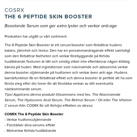
COSRX
THE 6 PEPTIDE SKIN BOOSTER
Boostande Serum som ger extra lyster och verkar anti-age
Produkten har utgått ur vårt sortiment.
The 6 Peptide Skin Booster är ett serum/booster som förbättrar hudens
balans, jämnhet och textur. Den har en porsammandragande effekt samtidigt
som den förbättrar fastheten och verkar förebyggande på förtida
hudåldrande.Texturen är lätt och smidig vilket inte efterlämnar någon klibbig
känsla på huden. Med ingredienser som niacinamide och adosenine verkar
denna booster utjämnande på hudtonen och verkar även anti-age. Hudens
barriärfunktion får en förbättrad effekt och denna booster är perfekt att ha som
första steg efter din toner för att förstärka verkan av ditt eventuella
nästkommande serum.
Tips! Applicera denna produkt tillsammans med tex. The Niacinamide
Serum, The Hyaluronic Acid Serum, The Retinol Serum / Oil eller The Vitamin
C serum från COSRX för att förhöja effekten av dessa.
COSRX The 6 Peptide Skin Booster
- Verkar hudtonsutjämnande
- Förstärker dina serums effekt
- Motverkar förtida hudåldrande