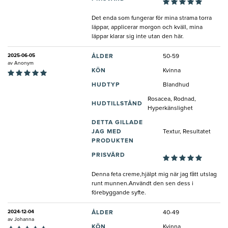
Det enda som fungerar för mina strama torra
läppar, applicerar morgon och kväll, mina
läppar klarar sig inte utan den här.
2025-06-05
ÅLDER
50-59
av
Anonym
KÖN
Kvinna
HUDTYP
Blandhud
Rosacea, Rodnad,
HUDTILLSTÅND
Hyperkänslighet
DETTA GILLADE
JAG MED
Textur, Resultatet
PRODUKTEN
PRISVÄRD
Denna feta creme,hjälpt mig när jag fått utslag
runt munnen.Användt den sen dess i
förebyggande syfte.
2024-12-04
ÅLDER
40-49
av
Johanna
KÖN
Kvinna