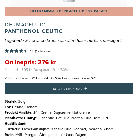
HELGKAMPANJ | DERMACEUTIC 30% RABATT
DERMACEUTIC
PANTHENOL CEUTIC
Lugnande & närande kräm som återställer hudens smidighet
4,5 (42 Reviews)
Onlinepris: 276 kr
Klinikpris: 395 kr. Du sparar 119 kr (30%)
Finns i lager
Fri frakt
Skickas normalt inom 24h
+
LÄGG I VARUKORG
Storlek
:
30 g
För
:
Henne, Honom
Produkt Ansikte
:
24h Creme, Dagcreme, Nattcreme
Idealisk för Hudtyp
:
Blandhud, Fet Hud, Normal Hud, Torr Hud
Hudtillstånd
:
Fuktfattig, Hyperkänslighet, Känslig Hud, Rodnad, Rosacea, Yttorr
Rutin
:
Kväll, Morgon, Återappliceras Under Dagen