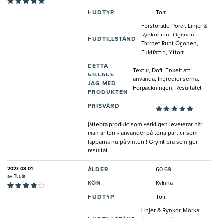
HUDTYP
Torr
Förstorade Porer, Linjer &
Rynkor runt Ögonen,
HUDTILLSTÅND
Torrhet Runt Ögonen,
Fuktfattig, Yttorr
DETTA
Textur, Doft, Enkelt att
GILLADE
använda, Ingredienserna,
JAG MED
Förpackningen, Resultatet
PRODUKTEN
PRISVÄRD
jättebra produkt som verkligen levererar när
man är torr - använder på torra partier som
läpparna nu på vintern! Grymt bra som ger
resultat
2023-08-01
ÅLDER
60-69
av
Tuula
KÖN
Kvinna
HUDTYP
Torr
Linjer & Rynkor, Mörka