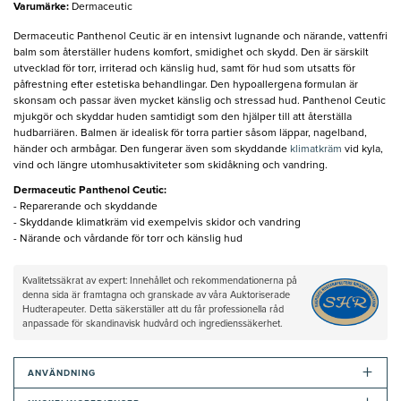
Varumärke
:
Dermaceutic
Dermaceutic Panthenol Ceutic är en intensivt lugnande och närande, vattenfri
balm som återställer hudens komfort, smidighet och skydd. Den är särskilt
utvecklad för torr, irriterad och känslig hud, samt för hud som utsatts för
påfrestning efter estetiska behandlingar. Den hypoallergena formulan är
skonsam och passar även mycket känslig och stressad hud. Panthenol Ceutic
mjukgör och skyddar huden samtidigt som den hjälper till att återställa
hudbarriären. Balmen är idealisk för torra partier såsom läppar, nagelband,
händer och armbågar. Den fungerar även som skyddande
klimatkräm
vid kyla,
vind och längre utomhusaktiviteter som skidåkning och vandring.
Dermaceutic Panthenol Ceutic:
- Reparerande och skyddande
- Skyddande klimatkräm vid exempelvis skidor och vandring
- Närande och vårdande för torr och känslig hud
Kvalitetssäkrat av expert: Innehållet och rekommendationerna på
denna sida är framtagna och granskade av våra Auktoriserade
Hudterapeuter. Detta säkerställer att du får professionella råd
anpassade för skandinavisk hudvård och ingredienssäkerhet.
+
ANVÄNDNING