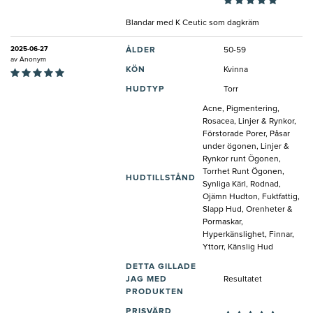
Blandar med K Ceutic som dagkräm
2025-06-27
ÅLDER
50-59
av
Anonym
KÖN
Kvinna
HUDTYP
Torr
Acne, Pigmentering,
Rosacea, Linjer & Rynkor,
Förstorade Porer, Påsar
under ögonen, Linjer &
Rynkor runt Ögonen,
Torrhet Runt Ögonen,
HUDTILLSTÅND
Synliga Kärl, Rodnad,
Ojämn Hudton, Fuktfattig,
Slapp Hud, Orenheter &
Pormaskar,
Hyperkänslighet, Finnar,
Yttorr, Känslig Hud
DETTA GILLADE
JAG MED
Resultatet
PRODUKTEN
PRISVÄRD