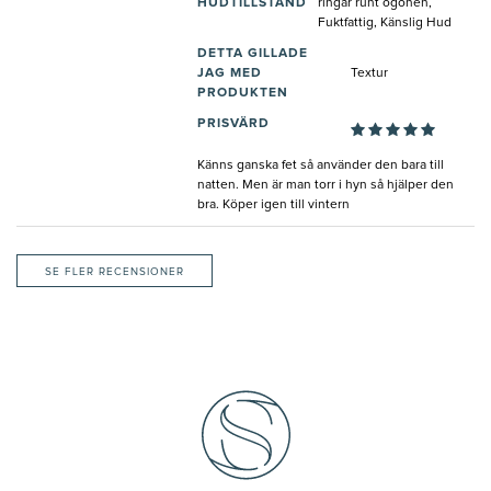
HUDTILLSTÅND
ringar runt ögonen,
Fuktfattig, Känslig Hud
DETTA GILLADE
JAG MED
Textur
PRODUKTEN
PRISVÄRD
Känns ganska fet så använder den bara till
natten. Men är man torr i hyn så hjälper den
bra. Köper igen till vintern
SE FLER RECENSIONER