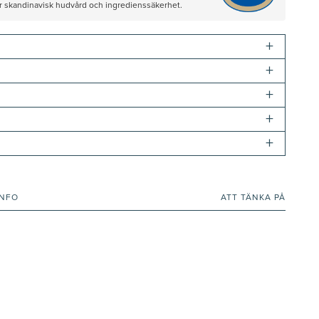
ör skandinavisk hudvård och ingredienssäkerhet.
+
+
+
+
+
INFO
ATT TÄNKA PÅ