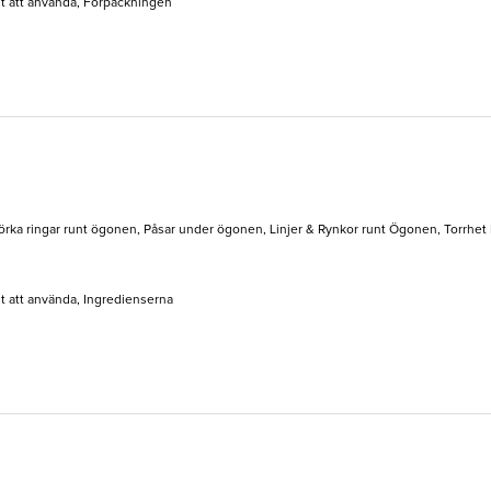
elt att använda, Förpackningen
örka ringar runt ögonen, Påsar under ögonen, Linjer & Rynkor runt Ögonen, Torrhet R
lt att använda, Ingredienserna