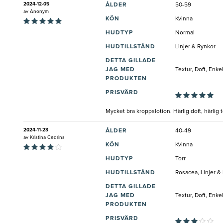
2024-12-05
ÅLDER
50-59
av
Anonym
KÖN
Kvinna
HUDTYP
Normal
HUDTILLSTÅND
Linjer & Rynkor
DETTA GILLADE
JAG MED
Textur, Doft, Enke
PRODUKTEN
PRISVÄRD
Mycket bra kroppslotion. Härlig doft, härlig te
2024-11-23
ÅLDER
40-49
av
Kristina Cedrins
KÖN
Kvinna
HUDTYP
Torr
HUDTILLSTÅND
Rosacea, Linjer &
DETTA GILLADE
JAG MED
Textur, Doft, Enk
PRODUKTEN
PRISVÄRD