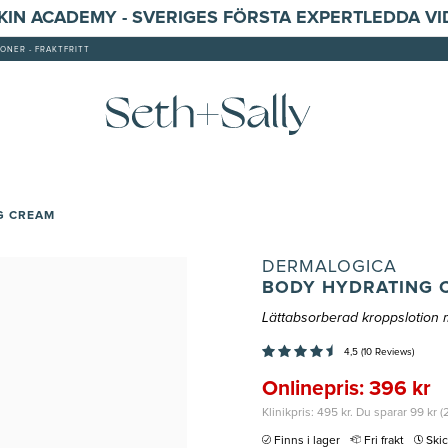
SKIN ACADEMY - SVERIGES FÖRSTA EXPERTLEDDA V
ONER - FRAKTFRITT
G CREAM
DERMALOGICA
BODY HYDRATING 
Lättabsorberad kroppslotion 
4,5 (10 Reviews)
Onlinepris: 396 kr
Klinikpris: 495 kr. Du sparar 99 kr 
Finns i lager
Fri frakt
Ski