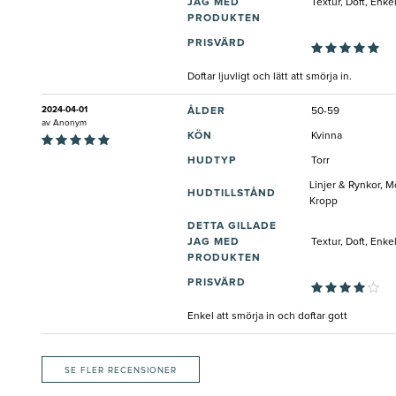
JAG MED
Textur, Doft, Enk
PRODUKTEN
PRISVÄRD
Doftar ljuvligt och lätt att smörja in.
2024-04-01
ÅLDER
50-59
av
Anonym
KÖN
Kvinna
HUDTYP
Torr
Linjer & Rynkor, M
HUDTILLSTÅND
Kropp
DETTA GILLADE
JAG MED
Textur, Doft, Enke
PRODUKTEN
PRISVÄRD
Enkel att smörja in och doftar gott
SE FLER RECENSIONER