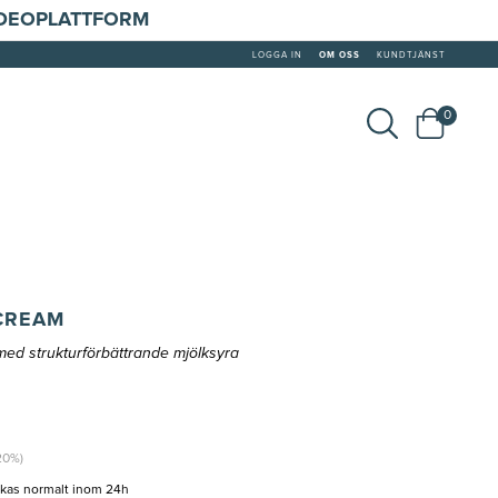
IDEOPLATTFORM
LOGGA IN
OM OSS
KUNDTJÄNST
0
CREAM
med strukturförbättrande mjölksyra
(20%)
ckas normalt inom 24h