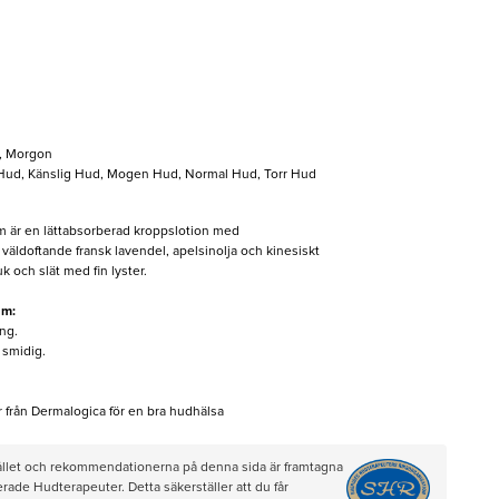
l, Morgon
 Hud, Känslig Hud, Mogen Hud, Normal Hud, Torr Hud
 är en lättabsorberad kroppslotion med
väldoftande fransk lavendel, apelsinolja och kinesiskt
k och slät med fin lyster.
am:
ng.
 smidig.
 från Dermalogica för en bra hudhälsa
hållet och rekommendationerna på denna sida är framtagna
rade Hudterapeuter. Detta säkerställer att du får