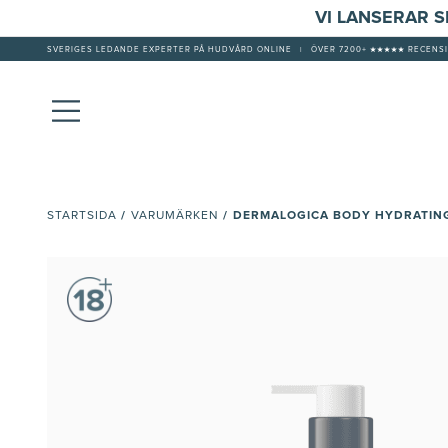
VI LANSERAR 
SVERIGES LEDANDE EXPERTER PÅ HUDVÅRD ONLINE
|
ÖVER 7200+ ★★★★★ RECENSI
/
/
DERMALOGICA BODY HYDRATIN
STARTSIDA
VARUMÄRKEN