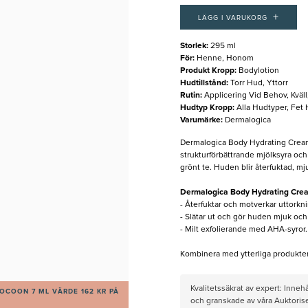
+
LÄGG I VARUKORG
Storlek
:
295 ml
För
:
Henne, Honom
Produkt Kropp
:
Bodylotion
Hudtillstånd
:
Torr Hud, Yttorr
Rutin
:
Applicering Vid Behov, Kväl
Hudtyp Kropp
:
Alla Hudtyper, Fet
Varumärke
:
Dermalogica
Dermalogica Body Hydrating Cream
strukturförbättrande mjölksyra och 
grönt te. Huden blir återfuktad, mju
Dermalogica Body Hydrating Cre
- Återfuktar och motverkar uttorkni
- Slätar ut och gör huden mjuk och
- Milt exfolierande med AHA-syror.
Kombinera med ytterliga produkter
Kvalitetssäkrat av expert: Inne
OCOON 7 ML VÄRDE 162 KR PÅ
och granskade av våra Auktorise