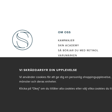
OM OSS
KAMPANJER
SKIN ACADEMY
S
Å BÖRJAR DU MED RETINOL
VARUMÄRKEN
HUDANALYS
BEHANDLING
VI SKRÄDDARSYR DIN UPPLEVELSE
VÅR PERSONAL
Vi använder cookies för att ge dig en personlig shoppingupplevelse, 
mönster och deras enheter.
Klicka på "Okej" om du tillåter alla cookies eller välj vilka cookies du 
© SETH AND SALLY 2025
PRIVACY POLICY
TERMS & CONDITIONS