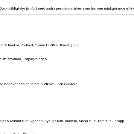
. Dock väldigt dyr jämfört med andra premiummärken som har mer mjukgörande effek
njer & Rynkor, Rodnad, Ojämn Hudton, Känslig Hud
elt att använda, Förpackningen
jag behöver ofta en fetare hudkräm under vintern.
Linjer & Rynkor runt Ögonen, Synliga Kärl, Rodnad, Slapp Hud, Torr Hud - Kropp