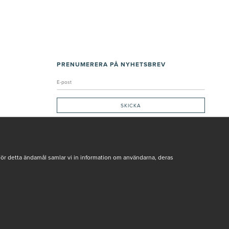
PRENUMERERA PÅ NYHETSBREV
Genom att ge min e-post, accepterar jag Seth och Sally
integritetspolicy
De uppgifter du matar in kommer endast användas till våra nyhetsbrev.
För detta ändamål samlar vi in information om användarna, deras