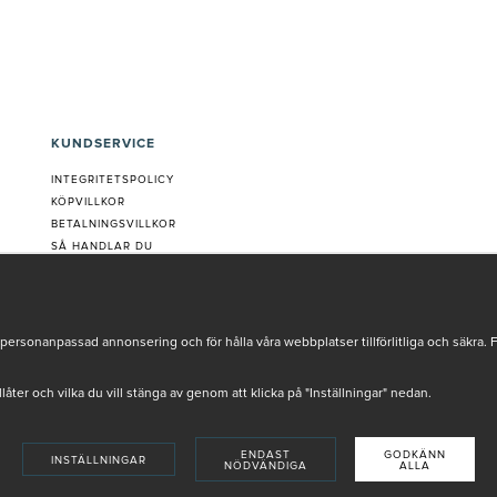
KUNDSERVICE
INTEGRITETSPOLICY
KÖPVILLKOR
BETALNINGSVILLKOR
SÅ HANDLAR DU
VANLIGA FRÅGOR ORDER
OM OSS
JOBBA MED OSS
REKLAMATION
personanpassad annonsering och för hålla våra webbplatser tillförlitliga och säkra. 
COOKIE-INSTÄLLNINGAR
tillåter och vilka du vill stänga av genom att klicka på "Inställningar" nedan.
ENDAST
GODKÄNN
INSTÄLLNINGAR
NÖDVÄNDIGA
ALLA
INSTORE
4,9 I BETYG BASERAT PÅ ÖVER 5000 OMDÖMEN