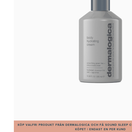
KÖP VALFRI PRODUKT FRÅN DERMALOGICA OCH FÅ SOUND SLEEP C
KÖPET | ENDAST EN PER KUND