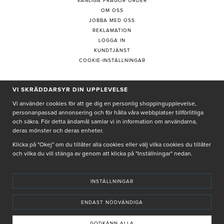
VANLIGA FRÅGOR ORDER
OM OSS
JOBBA MED OSS
REKLAMATION
LOGGA IN
KUNDTJÄNST
COOKIE-INSTÄLLNINGAR
PRENUMERERA PÅ NYHETSBREV
VI SKRÄDDARSYR DIN UPPLEVELSE
Vi använder cookies för att ge dig en personlig shoppingupplevelse,
personanpassad annonsering och för hålla våra webbplatser tillförlitliga
och säkra. För detta ändamål samlar vi in information om användarna,
deras mönster och deras enheter.
Genom att ge min e-post, accepterar jag Seth och Sally
integritetspolicy
Klicka på "Okej" om du tillåter alla cookies eller välj vilka cookies du tillåter
och vilka du vill stänga av genom att klicka på "Inställningar" nedan.
De uppgifter du matar in kommer endast användas till våra nyhetsbrev.
INSTÄLLNINGAR
ENDAST NÖDVÄNDIGA
© SETH AND SALLY 2025
PRIVACY POLICY
TERMS & CONDITIONS
INSTORE
4,9 I BETYG BASERAT PÅ ÖVER 5000 OMDÖMEN
GODKÄNN ALLA