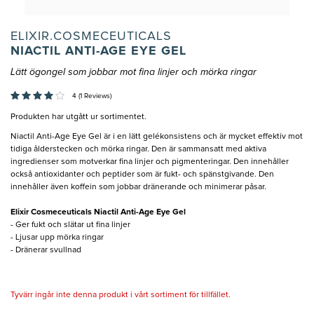
ELIXIR.COSMECEUTICALS
NIACTIL ANTI-AGE EYE GEL
Lätt ögongel som jobbar mot fina linjer och mörka ringar
4 (1 Reviews)
Produkten har utgått ur sortimentet.
Niactil Anti-Age Eye Gel är i en lätt gelékonsistens och är mycket effektiv mot
tidiga ålderstecken och mörka ringar. Den är sammansatt med aktiva
ingredienser som motverkar fina linjer och pigmenteringar. Den innehåller
också antioxidanter och peptider som är fukt- och spänstgivande. Den
innehåller även koffein som jobbar dränerande och minimerar påsar.
Elixir Cosmeceuticals Niactil Anti-Age Eye Gel
- Ger fukt och slätar ut fina linjer
- Ljusar upp mörka ringar
- Dränerar svullnad
Tyvärr ingår inte denna produkt i vårt sortiment för tillfället.