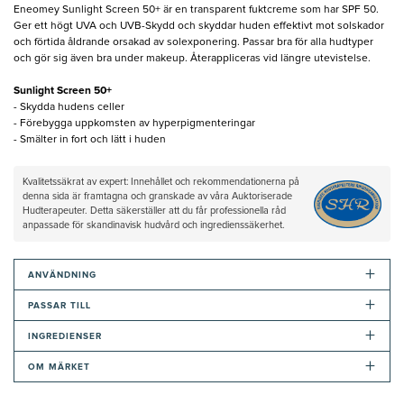
Eneomey Sunlight Screen 50+ är en transparent fuktcreme som har SPF 50.
Ger ett högt UVA och UVB-Skydd och skyddar huden effektivt mot solskador
och förtida åldrande orsakad av solexponering. Passar bra för alla hudtyper
och gör sig även bra under makeup. Återappliceras vid längre utevistelse.
Sunlight Screen 50+
- Skydda hudens celler
- Förebygga uppkomsten av hyperpigmenteringar
- Smälter in fort och lätt i huden
Kvalitetssäkrat av expert: Innehållet och rekommendationerna på
denna sida är framtagna och granskade av våra Auktoriserade
Hudterapeuter. Detta säkerställer att du får professionella råd
anpassade för skandinavisk hudvård och ingredienssäkerhet.
+
ANVÄNDNING
+
PASSAR TILL
+
INGREDIENSER
+
OM MÄRKET