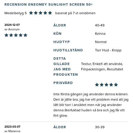
RECENSION ENEOMEY SUNLIGHT SCREEN 50+
Medelbetyg 5
baserat på
7
st omdömen
2024-12-07
ÅLDER
40-49
av
Anonym
KÖN
Kvinna
HUDTYP
Normal
HUDTILLSTÅND
Torr Hud - Kropp
DETTA
GILLADE
Textur, Enkelt att använda,
JAG MED
Förpackningen, Resultatet
PRODUKTEN
PRISVÄRD
Inte första gången jag använder denna krämen.
Den är jätte bra, jag har ett problem med att jag
lätt blir torr i ansiktet men när jag använder
denna återfuktad huden så bra och jag får ett
fint glow.
2023-03-07
ÅLDER
30-39
av
Marianne