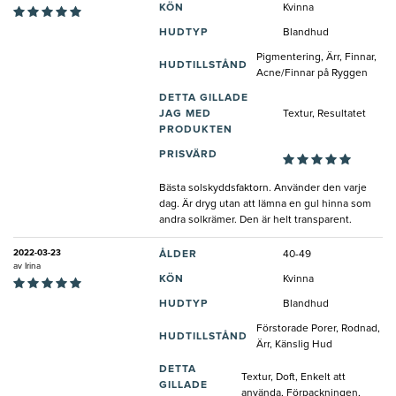
KÖN
Kvinna
HUDTYP
Blandhud
Pigmentering, Ärr, Finnar,
HUDTILLSTÅND
Acne/Finnar på Ryggen
DETTA GILLADE
JAG MED
Textur, Resultatet
PRODUKTEN
PRISVÄRD
Bästa solskyddsfaktorn. Använder den varje
dag. Är dryg utan att lämna en gul hinna som
andra solkrämer. Den är helt transparent.
2022-03-23
ÅLDER
40-49
av
Irina
KÖN
Kvinna
HUDTYP
Blandhud
Förstorade Porer, Rodnad,
HUDTILLSTÅND
Ärr, Känslig Hud
DETTA
Textur, Doft, Enkelt att
GILLADE
använda, Förpackningen,