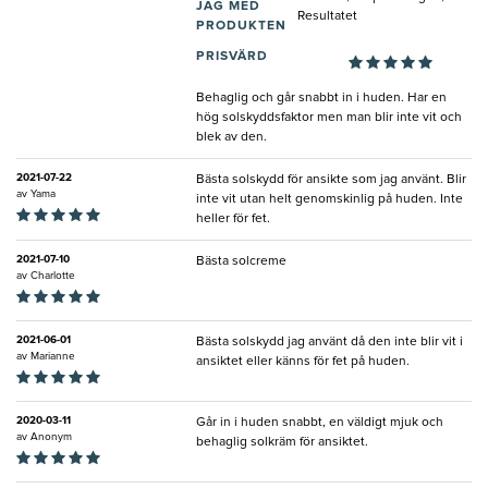
JAG MED
Resultatet
PRODUKTEN
PRISVÄRD
Behaglig och går snabbt in i huden. Har en
hög solskyddsfaktor men man blir inte vit och
blek av den.
2021-07-22
Bästa solskydd för ansikte som jag använt. Blir
av
Yama
inte vit utan helt genomskinlig på huden. Inte
heller för fet.
2021-07-10
Bästa solcreme
av
Charlotte
2021-06-01
Bästa solskydd jag använt då den inte blir vit i
av
Marianne
ansiktet eller känns för fet på huden.
2020-03-11
Går in i huden snabbt, en väldigt mjuk och
av
Anonym
behaglig solkräm för ansiktet.