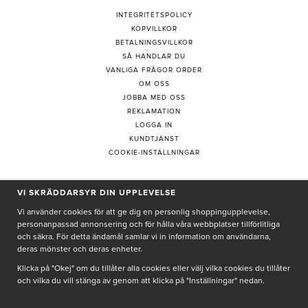
INTEGRITETSPOLICY
KÖPVILLKOR
BETALNINGSVILLKOR
SÅ HANDLAR DU
VANLIGA FRÅGOR ORDER
OM OSS
JOBBA MED OSS
REKLAMATION
LOGGA IN
KUNDTJÄNST
COOKIE-INSTÄLLNINGAR
PRENUMERERA PÅ NYHETSBREV
VI SKRÄDDARSYR DIN UPPLEVELSE
Vi använder cookies för att ge dig en personlig shoppingupplevelse,
personanpassad annonsering och för hålla våra webbplatser tillförlitliga
och säkra. För detta ändamål samlar vi in information om användarna,
deras mönster och deras enheter.
Genom att ge min e-post, accepterar jag Seth och Sally
integritetspolicy
Klicka på "Okej" om du tillåter alla cookies eller välj vilka cookies du tillåter
och vilka du vill stänga av genom att klicka på "Inställningar" nedan.
De uppgifter du matar in kommer endast användas till våra nyhetsbrev.