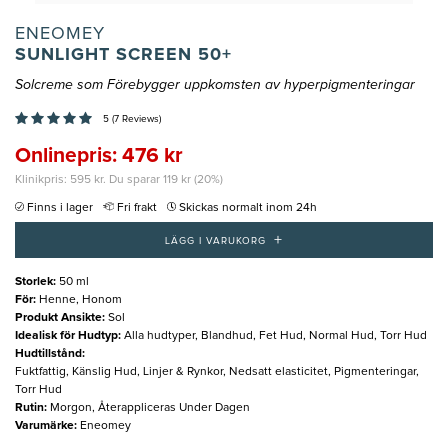
ENEOMEY
SUNLIGHT SCREEN 50+
Solcreme som Förebygger uppkomsten av hyperpigmenteringar
5 (7 Reviews)
Onlinepris: 476 kr
Klinikpris: 595 kr. Du sparar 119 kr (20%)
Finns i lager
Fri frakt
Skickas normalt inom 24h
+
LÄGG I VARUKORG
Storlek
:
50 ml
För
:
Henne, Honom
Produkt Ansikte
:
Sol
Idealisk för Hudtyp
:
Alla hudtyper, Blandhud, Fet Hud, Normal Hud, Torr Hud
Hudtillstånd
:
Fuktfattig, Känslig Hud, Linjer & Rynkor, Nedsatt elasticitet, Pigmenteringar,
Torr Hud
Rutin
:
Morgon, Återappliceras Under Dagen
Varumärke
:
Eneomey