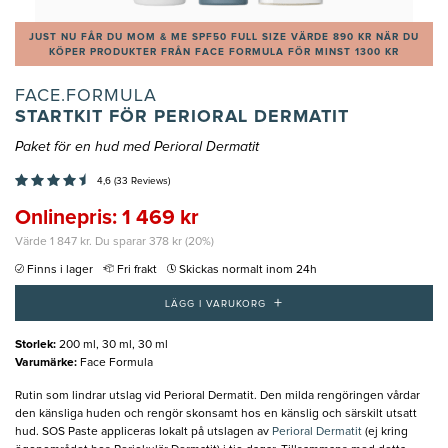
JUST NU FÅR DU MOM & ME SPF50 FULL SIZE VÄRDE 890 KR NÄR DU
KÖPER PRODUKTER FRÅN FACE FORMULA FÖR MINST 1300 KR
FACE.FORMULA
STARTKIT FÖR PERIORAL DERMATIT
Paket för en hud med Perioral Dermatit
4,6 (33 Reviews)
Onlinepris: 1 469 kr
Värde 1 847 kr. Du sparar 378 kr (20%)
Finns i lager
Fri frakt
Skickas normalt inom 24h
+
LÄGG I VARUKORG
Storlek
:
200 ml, 30 ml, 30 ml
Varumärke
:
Face Formula
Rutin som lindrar utslag vid Perioral Dermatit. Den milda rengöringen vårdar
den känsliga huden och rengör skonsamt hos en känslig och särskilt utsatt
hud. SOS Paste appliceras lokalt på utslagen av
Perioral Dermatit
(ej kring