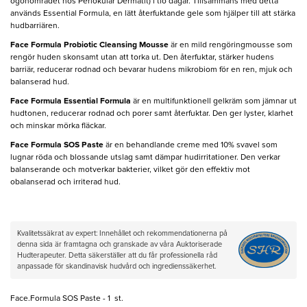
ögonområdet hos Periokulär Dermatit) i tio dagar. Tillsammans med detta
används Essential Formula, en lätt återfuktande gele som hjälper till att stärka
hudbarriären.
Face Formula Probiotic Cleansing Mousse
är en mild rengöringmousse som
rengör huden skonsamt utan att torka ut. Den återfuktar, stärker hudens
barriär, reducerar rodnad och bevarar hudens mikrobiom för en ren, mjuk och
balanserad hud.
Face Formula Essential Formula
är en multifunktionell gelkräm som jämnar ut
hudtonen, reducerar rodnad och porer samt återfuktar. Den ger lyster, klarhet
och minskar mörka fläckar.
Face Formula SOS Paste
är en behandlande creme med 10% svavel som
lugnar röda och blossande utslag samt dämpar hudirritationer. Den verkar
balanserande och motverkar bakterier, vilket gör den effektiv mot
obalanserad och irriterad hud.
Kvalitetssäkrat av expert: Innehållet och rekommendationerna på
denna sida är framtagna och granskade av våra Auktoriserade
Hudterapeuter. Detta säkerställer att du får professionella råd
anpassade för skandinavisk hudvård och ingredienssäkerhet.
Face.Formula SOS Paste - 1 st.