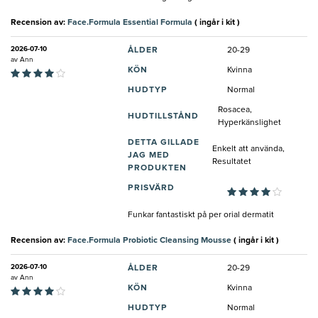
Recension av:
Face.Formula Essential Formula
( ingår i kit )
2026-07-10
ÅLDER
20-29
av
Ann
KÖN
Kvinna
HUDTYP
Normal
Rosacea,
HUDTILLSTÅND
Hyperkänslighet
DETTA GILLADE
Enkelt att använda,
JAG MED
Resultatet
PRODUKTEN
PRISVÄRD
Funkar fantastiskt på per orial dermatit
Recension av:
Face.Formula Probiotic Cleansing Mousse
( ingår i kit )
2026-07-10
ÅLDER
20-29
av
Ann
KÖN
Kvinna
HUDTYP
Normal