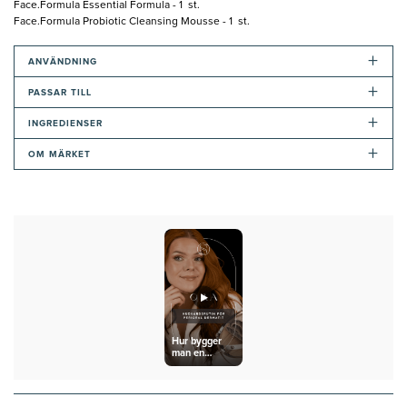
Face.Formula Essential Formula - 1 st.
Face.Formula Probiotic Cleansing Mousse - 1 st.
+
ANVÄNDNING
+
PASSAR TILL
+
INGREDIENSER
+
OM MÄRKET
Hur bygger
man en
hudvårdsrutin
vid Perioral
Dermatit?