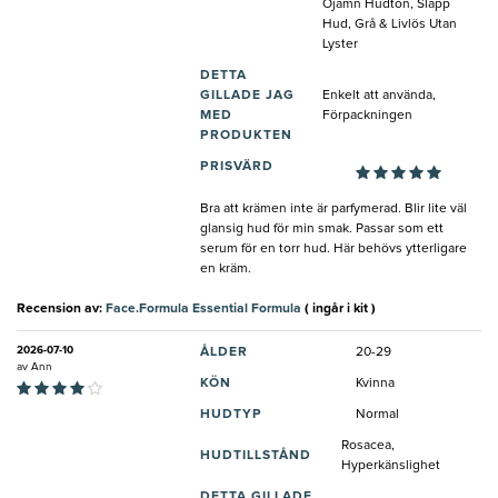
Ojämn Hudton, Slapp
Hud, Grå & Livlös Utan
Lyster
DETTA
GILLADE JAG
Enkelt att använda,
MED
Förpackningen
PRODUKTEN
PRISVÄRD
Bra att krämen inte är parfymerad. Blir lite väl
glansig hud för min smak. Passar som ett
serum för en torr hud. Här behövs ytterligare
en kräm.
Recension av:
Face.Formula Essential Formula
( ingår i kit )
2026-07-10
ÅLDER
20-29
av
Ann
KÖN
Kvinna
HUDTYP
Normal
Rosacea,
HUDTILLSTÅND
Hyperkänslighet
DETTA GILLADE