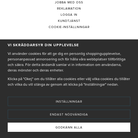
JOBBA MED OSS
REKLAMATION
LOGGA IN
KUNDTJÄNST
COOKIE-INSTÄLLNINGAR
PRENUMERERA PÅ NYHETSBREV
VI SKRÄDDARSYR DIN UPPLEVELSE
Vi använder cookies för att ge dig en personlig shoppingupplevelse,
personanpassad annonsering och för hålla våra webbplatser tillförlitliga
och säkra. För detta ändamål samlar vi in information om användarna,
deras mönster och deras enheter.
Genom att ge min e-post, accepterar jag Seth och Sally
integritetspolicy
Klicka på "Okej" om du tillåter alla cookies eller välj vilka cookies du tillåter
och vilka du vill stänga av genom att klicka på "Inställningar" nedan.
De uppgifter du matar in kommer endast användas till våra nyhetsbrev.
INSTÄLLNINGAR
ENDAST NÖDVÄNDIGA
© SETH AND SALLY 2025
PRIVACY POLICY
TERMS & CONDITIONS
INSTORE
4,9 I BETYG BASERAT PÅ ÖVER 5000 OMDÖMEN
GODKÄNN ALLA
INNEHÅLLET OCH REKOMMENDATIONERNA PÅ DENNA SIDA ÄR FRAMTAGNA OCH GRANSKADE
AV VÅRA AUKTORISERADE HUDTERAPEUTER.