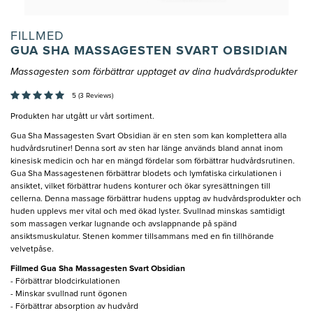
FILLMED
GUA SHA MASSAGESTEN SVART OBSIDIAN
Massagesten som förbättrar upptaget av dina hudvårdsprodukter
5 (3 Reviews)
Produkten har utgått ur vårt sortiment.
Gua Sha Massagesten Svart Obsidian är en sten som kan komplettera alla
hudvårdsrutiner! Denna sort av sten har länge används bland annat inom
kinesisk medicin och har en mängd fördelar som förbättrar hudvårdsrutinen.
Gua Sha Massagestenen förbättrar blodets och lymfatiska cirkulationen i
ansiktet, vilket förbättrar hudens konturer och ökar syresättningen till
cellerna. Denna massage förbättrar hudens upptag av hudvårdsprodukter och
huden upplevs mer vital och med ökad lyster. Svullnad minskas samtidigt
som massagen verkar lugnande och avslappnande på spänd
ansiktsmuskulatur. Stenen kommer tillsammans med en fin tillhörande
velvetpåse.
Fillmed Gua Sha Massagesten Svart Obsidian
- Förbättrar blodcirkulationen
- Minskar svullnad runt ögonen
- Förbättrar absorption av hudvård