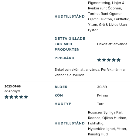
Pigmentering, Linjer &
Rynkor runt Ögonen,
Torrhet Runt Ögonen,
HUDTILLSTÅND
Ojämn Hudton, Fuktfattig,
Yttorr, Grå & Livlös Utan
Lyster
DETTA GILLADE
JAG MED
Enkelt att använda
PRODUKTEN
PRISVÄRD
Enkel och skön att använda. Perfekt när man
känner sig svullen.
2023-07-06
ÅLDER
30-39
av
Anonym
KÖN
Kvinna
HUDTYP
Torr
Rosacea, Synliga Kärl,
Rodnad, Ojämn Hudton,
HUDTILLSTÅND
Fuktfattig,
Hyperkänslighet, Yttorr,
Känslig Hud