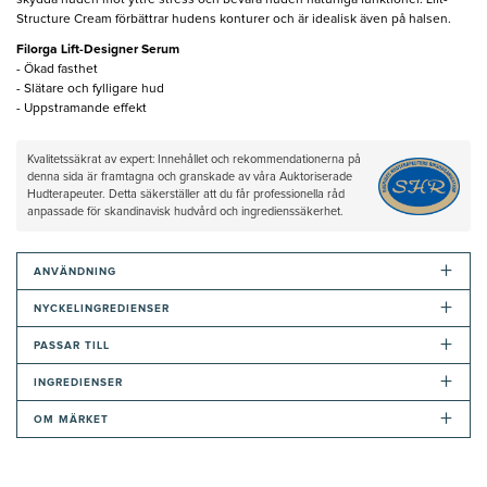
skydda huden mot yttre stress och bevara huden naturliga funktioner. Lift-
Structure Cream förbättrar hudens konturer och är idealisk även på halsen.
Filorga Lift-Designer Serum ​
- Ökad fasthet
- Slätare och fylligare hud
- Uppstramande effekt
Kvalitetssäkrat av expert: Innehållet och rekommendationerna på
denna sida är framtagna och granskade av våra Auktoriserade
Hudterapeuter. Detta säkerställer att du får professionella råd
anpassade för skandinavisk hudvård och ingredienssäkerhet.
+
ANVÄNDNING
+
NYCKELINGREDIENSER
+
PASSAR TILL
+
INGREDIENSER
+
OM MÄRKET