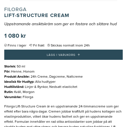
FILORGA
LIFT-STRUCTURE CREAM
Uppstramande ansiktskräm som ger en fastare och slätare hud
1 080 kr
Finns i lager
Fri frakt
Skickas normalt inom 24h
+
LÄGG I VARUKORG
Storlek
:
50 ml
För
:
Henne, Honom
Produkt Ansikte
:
24h Creme, Dagcreme, Nattcreme
Idealisk för Hudtyp
:
Alla hudtyper
Hudtillstånd
:
Linjer & Rynkor, Nedsatt elasticitet
Rutin
:
Kväll, Morgon
Varumärke
:
Filorga
Filorga Lift-Structure Cream är en uppstramande 24-timmarscreme som ger
effekt efter bara några dagar. Cremen jobbar kraftfullt på hudens kollagen och
elastinproduktion, vilket ökar hudens fasthet och ger en uppstramande
effekt. Formulan innehåller en rad olika antioxidanter som jobbar på att