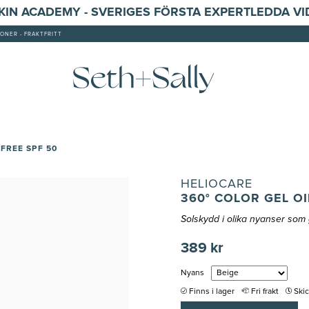
SKIN ACADEMY - SVERIGES FÖRSTA EXPERTLEDDA V
ONER - FRAKTFRITT
-FREE SPF 50
HELIOCARE
360° COLOR GEL OI
Solskydd i olika nyanser som 
389 kr
Nyans
Finns i lager
Fri frakt
Ski