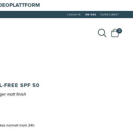
IDEOPLATTFORM
LOGGA IN
OM OSS
KUNDTJÄNST
0
L-FREE SPF 50
ger matt finish
ckas normalt inom 24h