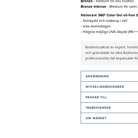
Bronze -
medium till oliv hudton.
Bronze Intense
- Medium för varm
Heliocare 360° Color Gel oil-free 
- Solskydd och makeup i ett!
- Icke-komedogen
- Högsta möjliga UVA-Skydd (PA++
Kvalitetssäkrat av expert: Inne
och granskade av våra Auktorise
professionella råd anpassade f
ANVÄNDNING
NYCKELINGREDIENSER
PASSAR TILL
INGREDIENSER
OM MÄRKET