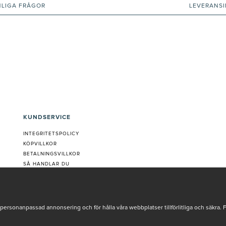
NLIGA FRÅGOR
LEVERANS
KUNDSERVICE
INTEGRITETSPOLICY
KÖPVILLKOR
BETALNINGSVILLKOR
SÅ HANDLAR DU
VANLIGA FRÅGOR ORDER
OM OSS
JOBBA MED OSS
REKLAMATION
personanpassad annonsering och för hålla våra webbplatser tillförlitliga och säkra. 
COOKIE-INSTÄLLNINGAR