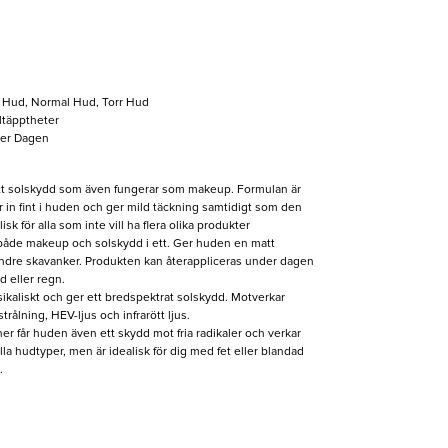
 Hud, Normal Hud, Torr Hud
lltäpptheter
der Dagen
 ett solskydd som även fungerar som makeup. Formulan är
ker in fint i huden och ger mild täckning samtidigt som den
sk för alla som inte vill ha flera olika produkter
både makeup och solskydd i ett. Ger huden en matt
indre skavanker. Produkten kan återappliceras under dagen
ad eller regn.
ikaliskt och ger ett bredspektrat solskydd. Motverkar
rålning, HEV-ljus och infrarött ljus.
er får huden även ett skydd mot fria radikaler och verkar
la hudtyper, men är idealisk för dig med fet eller blandad
.