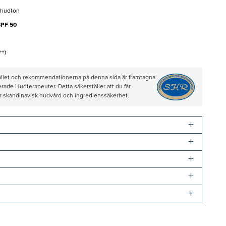
 hudton
SPF 50
++)
hållet och rekommendationerna på denna sida är framtagna
rade Hudterapeuter. Detta säkerställer att du får
ör skandinavisk hudvård och ingredienssäkerhet.
+
+
+
+
+