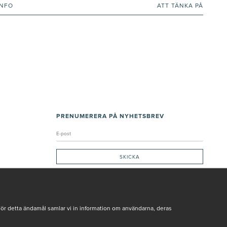
INFO
ATT TÄNKA PÅ
PRENUMERERA PÅ NYHETSBREV
Genom att ge min e-post, accepterar jag Seth och Sally
integritetspolicy
De uppgifter du matar in kommer endast användas till våra nyhetsbrev.
För detta ändamål samlar vi in information om användarna, deras