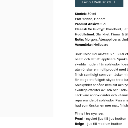
+
LÄGG I VARUKORG
Storlek
:
50 ml
För
:
Henne, Honom
Produkt Ansikte
:
Sol
Idealisk för Hudtyp
:
Blandhud, Fet
Hudtillstånd
:
Blankhet, Finnar & ti
Rutin
:
Morgon, Återappliceras Un
Varumärke
:
Heliocare
360° Color Gel oil-free SPF 50 är
oljefri och lätt att applicera. Sjun
skyddar huden från solskador. Ideali
utan önskar en multiprodukt med 
finish samtidigt som den täcker m
för att ge ett fullgott skydd trots b
Solskyddet är både kemiskt och fys
skadliga effekter av UVA och UVB-st
Tack vare antioxidanter och vitamin
reparerande på solskador. Passar al
hud som önskar en mer matt finish
Finns i tre nyanser:
Pearl -
mycket ljus till ljus hudton
Beige -
ljus till medium hudton