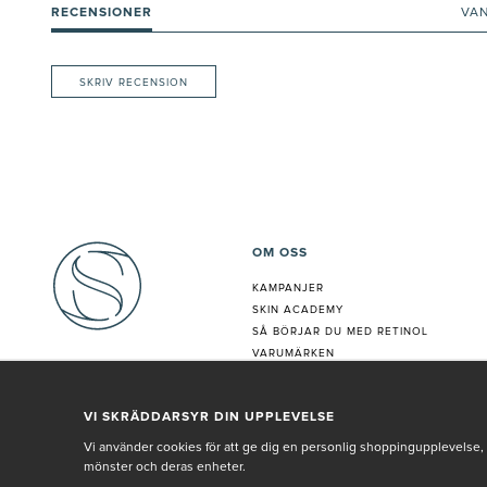
RECENSIONER
VA
SKRIV RECENSION
OM OSS
KAMPANJER
SKIN ACADEMY
S
Å BÖRJAR DU MED RETINOL
VARUMÄRKEN
HUDANALYS
BEHANDLING
VI SKRÄDDARSYR DIN UPPLEVELSE
VÅR PERSONAL
Vi använder cookies för att ge dig en personlig shoppingupplevelse, 
mönster och deras enheter.