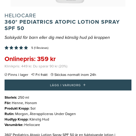
HELIOCARE
360° PEDIATRICS ATOPIC LOTION SPRAY
SPF 50
Solskydd för barn eller dig med känslig hud på kroppen
5 (1 Reviews)
Onlinepris: 359 kr
Klinikpris: 449 kr. Du sparar 90 kr (20%)
Finns i lager
Fri frakt
Skickas normalt inom 24h
+
LÄGG I VARUKORG
Storlek
:
250 ml
För
:
Henne, Honom
Produkt Kropp
:
Sol
Rutin
:
Morgon, Återappliceras Under Dagen
Hudtyp Kropp
:
Känslig Hud
Varumärke
:
Heliocare
360° Pediatrics Atopic Lotion Spray SPF 50 är en fuktgivande lotion i