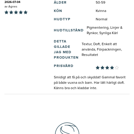
2026-07-04
ÅLDER
50-59
av
Agnes
KÖN
Kvinna
HUDTYP
Normal
Pigmentering, Linjer &
HUDTILLSTÅND
Rynkor, Synliga Kärl
DETTA
Textur, Doft, Enkelt att
GILLADE
använda, Förpackningen,
JAG MED
Resultatet
PRODUKTEN
PRISVÄRD
Smidigt att få på och skyddat! Gammal favorit
på både vuxna och barn. Har lätt härligt doft.
Känns bra och kladdar inte.