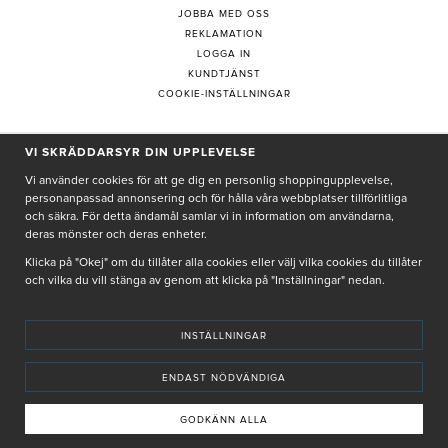
JOBBA MED OSS
REKLAMATION
LOGGA IN
KUNDTJÄNST
COOKIE-INSTÄLLNINGAR
PRENUMERERA PÅ NYHETSBREV
VI SKRÄDDARSYR DIN UPPLEVELSE
Vi använder cookies för att ge dig en personlig shoppingupplevelse,
personanpassad annonsering och för hålla våra webbplatser tillförlitliga
och säkra. För detta ändamål samlar vi in information om användarna,
deras mönster och deras enheter.
Genom att ge min e-post, accepterar jag Seth och Sally
integritetspolicy
Klicka på "Okej" om du tillåter alla cookies eller välj vilka cookies du tillåter
och vilka du vill stänga av genom att klicka på "Inställningar" nedan.
De uppgifter du matar in kommer endast användas till våra nyhetsbrev.
INSTÄLLNINGAR
ENDAST NÖDVÄNDIGA
© SETH AND SALLY 2025
PRIVACY POLICY
TERMS & CONDITIONS
INSTORE
4,9 I BETYG BASERAT PÅ ÖVER 5000 OMDÖMEN
GODKÄNN ALLA
INNEHÅLLET OCH REKOMMENDATIONERNA PÅ DENNA SIDA ÄR FRAMTAGNA OCH GRANSKADE
AV VÅRA AUKTORISERADE HUDTERAPEUTER.