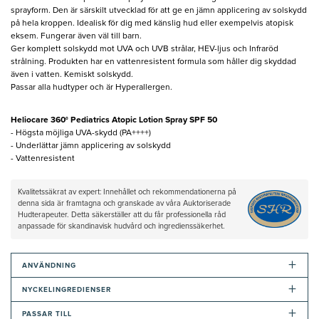
sprayform. Den är särskilt utvecklad för att ge en jämn applicering av solskydd
på hela kroppen. Idealisk för dig med känslig hud eller exempelvis atopisk
eksem. Fungerar även väl till barn.
Ger komplett solskydd mot UVA och UVB strålar, HEV-ljus och Infraröd
strålning. Produkten har en vattenresistent formula som håller dig skyddad
även i vatten. Kemiskt solskydd.
Passar alla hudtyper och är Hyperallergen.
Heliocare 360° Pediatrics Atopic Lotion Spray SPF 50
- Högsta möjliga UVA-skydd (PA++++)
- Underlättar jämn applicering av solskydd
- Vattenresistent
Kvalitetssäkrat av expert: Innehållet och rekommendationerna på
denna sida är framtagna och granskade av våra Auktoriserade
Hudterapeuter. Detta säkerställer att du får professionella råd
anpassade för skandinavisk hudvård och ingredienssäkerhet.
+
ANVÄNDNING
+
NYCKELINGREDIENSER
+
PASSAR TILL