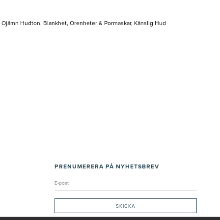
d, Ojämn Hudton, Blankhet, Orenheter & Pormaskar, Känslig Hud
PRENUMERERA PÅ NYHETSBREV
Genom att ge min e-post, accepterar jag Seth och Sally
integritetspolicy