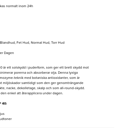
ckas normalt inom 24h
, Blandhud, Fet Hud, Normal Hud, Torr Hud
der Dagen
40 är ett solskydd i puderform, som ger ett brett skydd mot
inimerar porerna och absorberar olja. Denna lyxiga
remozyme-teknik med botaniska antioxidanter, som är
mot miljöskador samtidigt som den ger genomträngande
sikte, nacke, dekolletage, skalp och som all-round-skydd.
 den enkel att återapplicera under dagen.
F 40:
jus
hudtoner