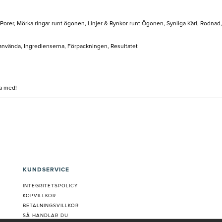
Porer, Mörka ringar runt ögonen, Linjer & Rynkor runt Ögonen, Synliga Kärl, Rodna
t använda, Ingredienserna, Förpackningen, Resultatet
ba med!
KUNDSERVICE
INTEGRITETSPOLICY
KÖPVILLKOR
BETALNINGSVILLKOR
SÅ HANDLAR DU