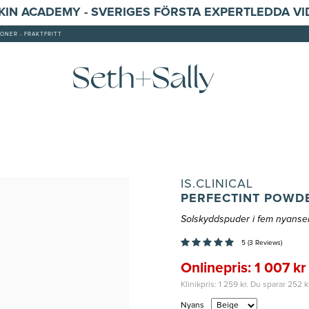
SKIN ACADEMY - SVERIGES FÖRSTA EXPERTLEDDA V
ONER - FRAKTFRITT
IS.CLINICAL
PERFECTINT POWDE
Solskyddspuder i fem nyanser 
5 (3 Reviews)
Onlinepris: 1 007 kr
Klinikpris: 1 259 kr. Du sparar 252 k
Nyans