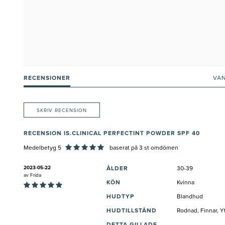
RECENSIONER
VA
SKRIV RECENSION
RECENSION IS.CLINICAL PERFECTINT POWDER SPF 40
Medelbetyg 5
baserat på
3
st omdömen
2023-05-22
ÅLDER
30-39
av
Frida
KÖN
Kvinna
HUDTYP
Blandhud
HUDTILLSTÅND
Rodnad, Finnar, Yt
DETTA GILLADE