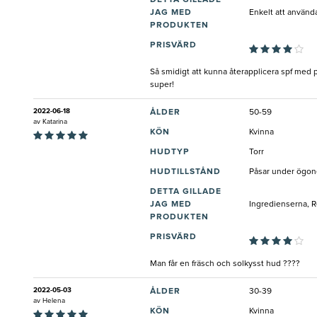
JAG MED
Enkelt att använd
PRODUKTEN
PRISVÄRD
Så smidigt att kunna återapplicera spf med p
super!
2022-06-18
ÅLDER
50-59
av
Katarina
KÖN
Kvinna
HUDTYP
Torr
HUDTILLSTÅND
Påsar under ögone
DETTA GILLADE
JAG MED
Ingredienserna, R
PRODUKTEN
PRISVÄRD
Man får en fräsch och solkysst hud ????
2022-05-03
ÅLDER
30-39
av
Helena
KÖN
Kvinna