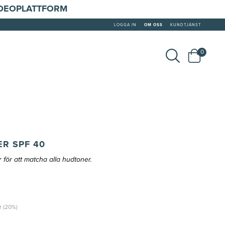
IDEOPLATTFORM
LOGGA IN
OM OSS
KUNDTJÄNST
0
R SPF 40
för att matcha alla hudtoner.
r (20%)