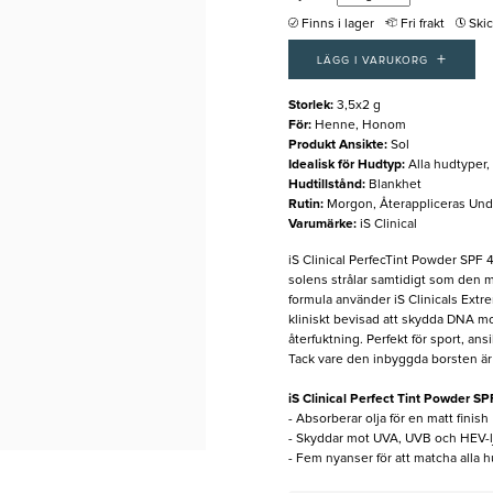
Finns i lager
Fri frakt
Ski
+
LÄGG I VARUKORG
Storlek
:
3,5x2 g
För
:
Henne, Honom
Produkt Ansikte
:
Sol
Idealisk för Hudtyp
:
Alla hudtyper
Hudtillstånd
:
Blankhet
Rutin
:
Morgon, Återappliceras Un
Varumärke
:
iS Clinical
iS Clinical PerfecTint Powder SPF 
solens strålar samtidigt som den m
formula använder iS Clinicals Ext
kliniskt bevisad att skydda DNA 
återfuktning. Perfekt för sport, an
Tack vare den inbyggda borsten är
iS Clinical Perfect Tint Powder SP
- Absorberar olja för en matt finish
- Skyddar mot UVA, UVB och HEV-l
- Fem nyanser för att matcha alla 