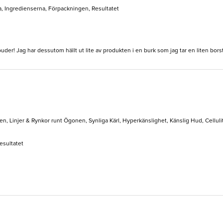
a, Ingredienserna, Förpackningen, Resultatet
uder! Jag har dessutom hällt ut lite av produkten i en burk som jag tar en liten bors
n, Linjer & Rynkor runt Ögonen, Synliga Kärl, Hyperkänslighet, Känslig Hud, Celluli
esultatet