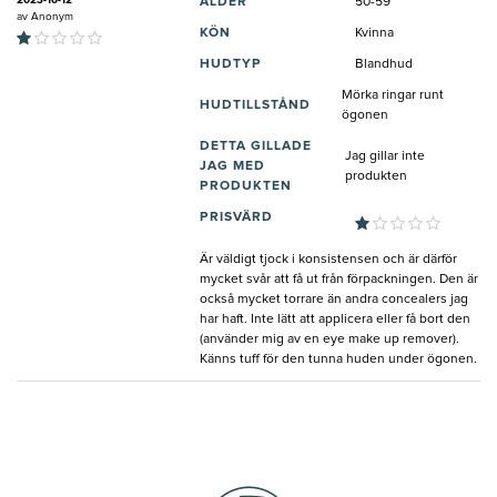
ÅLDER
50-59
av
Anonym
KÖN
Kvinna
HUDTYP
Blandhud
Mörka ringar runt
HUDTILLSTÅND
ögonen
DETTA GILLADE
Jag gillar inte
JAG MED
produkten
PRODUKTEN
PRISVÄRD
Är väldigt tjock i konsistensen och är därför
mycket svår att få ut från förpackningen. Den är
också mycket torrare än andra concealers jag
har haft. Inte lätt att applicera eller få bort den
(använder mig av en eye make up remover).
Känns tuff för den tunna huden under ögonen.