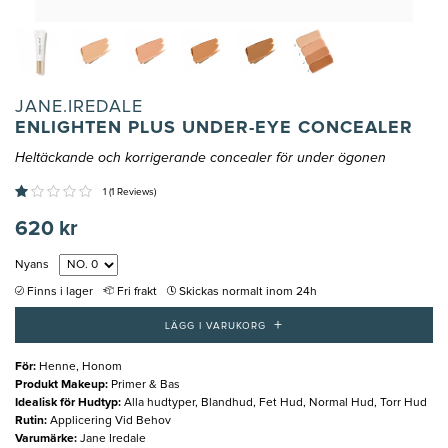
JANE.IREDALE
ENLIGHTEN PLUS UNDER-EYE CONCEALER
Heltäckande och korrigerande concealer för under ögonen
1 (1 Reviews)
620 kr
Nyans
Finns i lager
Fri frakt
Skickas normalt inom 24h
+
LÄGG I VARUKORG
För
:
Henne, Honom
Produkt Makeup
:
Primer & Bas
Idealisk för Hudtyp
:
Alla hudtyper, Blandhud, Fet Hud, Normal Hud, Torr Hud
Rutin
:
Applicering Vid Behov
Varumärke
:
Jane Iredale