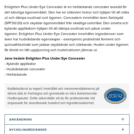
Enlighten Plus Under Eye Concealer är en heltäckande concealer avsedd för
det känsliga ögonområdet. Den har en silkeslen textur och hjälper till att släta
ut och dämpa svullnad runt ögonen. Concealern innehåller även Solskydd
(SPF30/20) och skyddar ögonområdet från skadliga solstrålar. Den smarta och
kylande applikatorn hjälper till att dämpa svullnad och påsar under
ögonen. Enlighten Plus Under Eye Concealer innehåller ingredienser som
även har hudvårdande egenskaper - exempelvis probiotiskt ferment och
quinoafröextrakt som jobbar skyddande och stärkande. Huden under ögonen
får direkt en lätt uppljusning och hudstrukturen jämnas ut.
Jane Iredale Enlighten Plus Under Eye Concealer
- Kylande applikator
- Hudvårdande concealer
- Heltäckande
Kvalitetssäkrat av expert: Innehållet och rekommendationerna på
denna sida är framtagna och granskade av våra Auktoriserade
Hudterapeuter. Detta säkerställer att du får professionella råd
anpassade för skandinavisk hudvård och ingredienssäkerhet.
+
ANVÄNDNING
+
NYCKELINGREDIENSER