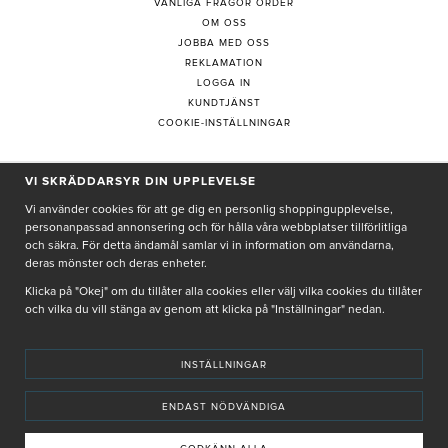
VANLIGA FRÅGOR ORDER
OM OSS
JOBBA MED OSS
REKLAMATION
LOGGA IN
KUNDTJÄNST
COOKIE-INSTÄLLNINGAR
PRENUMERERA PÅ NYHETSBREV
VI SKRÄDDARSYR DIN UPPLEVELSE
Vi använder cookies för att ge dig en personlig shoppingupplevelse,
personanpassad annonsering och för hålla våra webbplatser tillförlitliga
och säkra. För detta ändamål samlar vi in information om användarna,
deras mönster och deras enheter.
Genom att ge min e-post, accepterar jag Seth och Sally
integritetspolicy
Klicka på "Okej" om du tillåter alla cookies eller välj vilka cookies du tillåter
och vilka du vill stänga av genom att klicka på "Inställningar" nedan.
De uppgifter du matar in kommer endast användas till våra nyhetsbrev.
INSTÄLLNINGAR
ENDAST NÖDVÄNDIGA
© SETH AND SALLY 2025
PRIVACY POLICY
TERMS & CONDITIONS
INSTORE
4,9 I BETYG BASERAT PÅ ÖVER 5000 OMDÖMEN