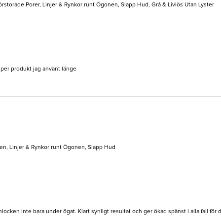
Förstorade Porer, Linjer & Rynkor runt Ögonen, Slapp Hud, Grå & Livlös Utan Lyster
Super produkt jag använt länge
en, Linjer & Rynkor runt Ögonen, Slapp Hud
nlocken inte bara under ögat. Klart synligt resultat och ger ökad spänst i alla fall för