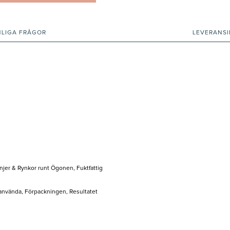
NLIGA FRÅGOR
LEVERANS
injer & Rynkor runt Ögonen, Fuktfattig
t använda, Förpackningen, Resultatet