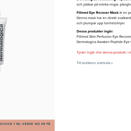
och jobbar på mörka ringar, påsighe
Fillmed Eye Recover Mask
är en pe
Denna mask har en direkt svalkan
och plumpar upp torrhetslinjer.
Dessa produkter ingår:
Fillmed Skin Perfusion Eye Recover
Dermalogica Awaken Peptide Eye Ge
Tyvärr ingår inte denna produkt i vårt
Till butikens startsida »
OCOON 7 ML VÄRDE 162 KR PÅ