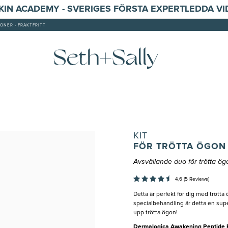
SKIN ACADEMY - SVERIGES FÖRSTA EXPERTLEDDA V
ONER - FRAKTFRITT
KIT
FÖR TRÖTTA ÖGON
Avsvällande duo för trötta ög
4,6 (5 Reviews)
Detta är perfekt för dig med tröt
specialbehandling är detta en supe
upp trötta ögon!
Dermalogica Awakening Peptide 