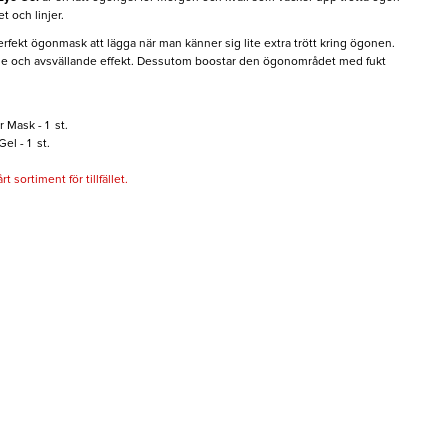
t och linjer.
rfekt ögonmask att lägga när man känner sig lite extra trött kring ögonen.
de och avsvällande effekt. Dessutom boostar den ögonområdet med fukt
 Mask - 1 st.
l - 1 st.
 sortiment för tillfället.