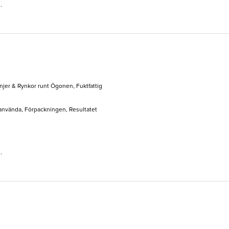
.
injer & Rynkor runt Ögonen, Fuktfattig
t använda, Förpackningen, Resultatet
.