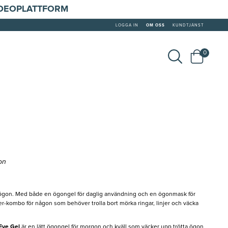
IDEOPLATTFORM
LOGGA IN
OM OSS
KUNDTJÄNST
0
on
ta ögon. Med både en ögongel för daglig användning och en ögonmask för
r-kombo för någon som behöver trolla bort mörka ringar, linjer och väcka
Eye Gel
är en lätt ögongel för morgon och kväll som väcker upp trötta ögon