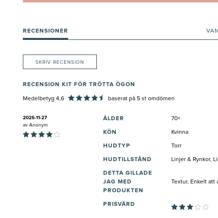
RECENSIONER
VA
SKRIV RECENSION
RECENSION KIT FÖR TRÖTTA ÖGON
Medelbetyg 4,6
baserat på
5
st omdömen
2025-11-27
ÅLDER
70+
av
Anonym
KÖN
Kvinna
HUDTYP
Torr
HUDTILLSTÅND
Linjer & Rynkor, L
DETTA GILLADE
JAG MED
Textur, Enkelt at
PRODUKTEN
PRISVÄRD