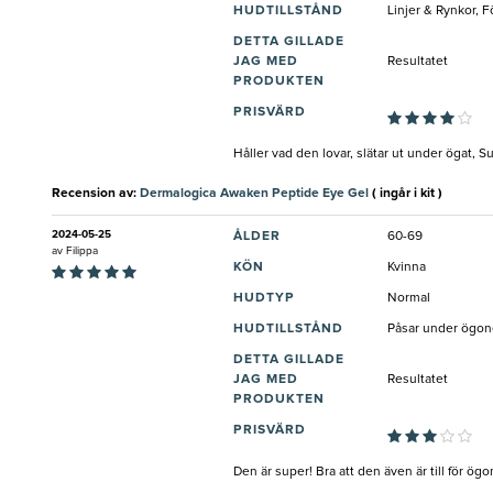
HUDTILLSTÅND
Linjer & Rynkor, 
DETTA GILLADE
JAG MED
Resultatet
PRODUKTEN
PRISVÄRD
Håller vad den lovar, slätar ut under ögat, 
Recension av:
Dermalogica Awaken Peptide Eye Gel
( ingår i kit )
2024-05-25
ÅLDER
60-69
av
Filippa
KÖN
Kvinna
HUDTYP
Normal
HUDTILLSTÅND
Påsar under ögon
DETTA GILLADE
JAG MED
Resultatet
PRODUKTEN
PRISVÄRD
Den är super! Bra att den även är till för ögo