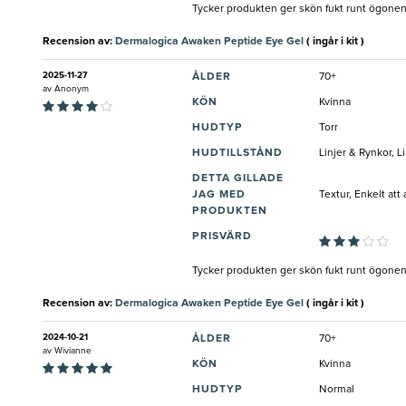
Tycker produkten ger skön fukt runt ögonen
Recension av:
Dermalogica Awaken Peptide Eye Gel
( ingår i kit )
2025-11-27
ÅLDER
70+
av
Anonym
KÖN
Kvinna
HUDTYP
Torr
HUDTILLSTÅND
Linjer & Rynkor, L
DETTA GILLADE
JAG MED
Textur, Enkelt at
PRODUKTEN
PRISVÄRD
Tycker produkten ger skön fukt runt ögonen
Recension av:
Dermalogica Awaken Peptide Eye Gel
( ingår i kit )
2024-10-21
ÅLDER
70+
av
Wivianne
KÖN
Kvinna
HUDTYP
Normal