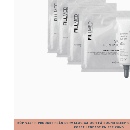
KÖP VALFRI PRODUKT FRÅN DERMALOGICA OCH FÅ SOUND SLEEP C
KÖPET | ENDAST EN PER KUND