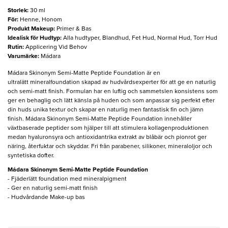
Storlek
:
30 ml
För
:
Henne, Honom
Produkt Makeup
:
Primer & Bas
Idealisk för Hudtyp
:
Alla hudtyper, Blandhud, Fet Hud, Normal Hud, Torr Hud
Rutin
:
Applicering Vid Behov
Varumärke
:
Mádara
Mádara Skinonym Semi-Matte Peptide Foundation är en
ultralätt mineralfoundation skapad av hudvårdsexperter för att ge en naturlig
och semi-matt finish. Formulan har en luftig och sammetslen konsistens som
ger en behaglig och lätt känsla på huden och som anpassar sig perfekt efter
din huds unika textur och skapar en naturlig men fantastisk fin och jämn
finish. Mádara Skinonym Semi-Matte Peptide Foundation innehåller
växtbaserade peptider som hjälper till att stimulera kollagenproduktionen
medan hyaluronsyra och antioxidantrika extrakt av blåbär och pionrot ger
näring, återfuktar och skyddar. Fri från parabener, silikoner, mineraloljor och
syntetiska dofter.
Mádara Skinonym Semi-Matte Peptide Foundation
- Fjäderlätt foundation med mineralpigment
- Ger en naturlig semi-matt finish
- Hudvårdande Make-up bas