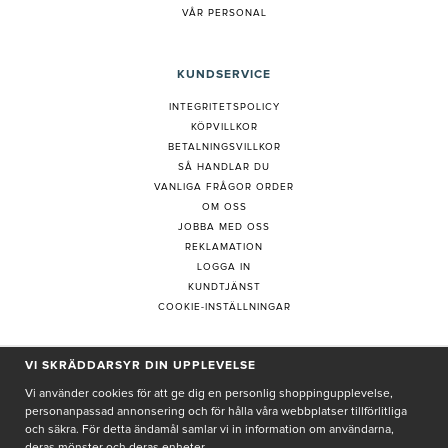
VÅR PERSONAL
KUNDSERVICE
INTEGRITETSPOLICY
KÖPVILLKOR
BETALNINGSVILLKOR
SÅ HANDLAR DU
VANLIGA FRÅGOR ORDER
OM OSS
JOBBA MED OSS
REKLAMATION
LOGGA IN
KUNDTJÄNST
COOKIE-INSTÄLLNINGAR
PRENUMERERA PÅ NYHETSBREV
VI SKRÄDDARSYR DIN UPPLEVELSE
Vi använder cookies för att ge dig en personlig shoppingupplevelse,
personanpassad annonsering och för hålla våra webbplatser tillförlitliga
och säkra. För detta ändamål samlar vi in information om användarna,