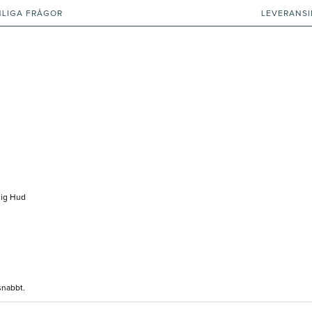
NLIGA FRÅGOR
LEVERANS
lig Hud
 snabbt.