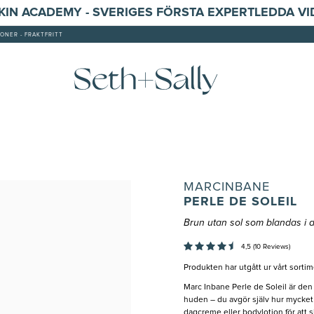
SKIN ACADEMY - SVERIGES FÖRSTA EXPERTLEDDA V
ONER - FRAKTFRITT
MARCINBANE
PERLE DE SOLEIL
Brun utan sol som blandas i 
4,5 (10 Reviews)
Produkten har utgått ur vårt sortim
Marc Inbane Perle de Soleil är den 
huden – du avgör själv hur mycket f
dagcreme eller bodylotion för att s