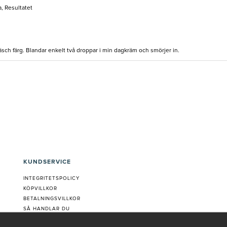
, Resultatet
fräsch färg. Blandar enkelt två droppar i min dagkräm och smörjer in.
KUNDSERVICE
INTEGRITETSPOLICY
KÖPVILLKOR
BETALNINGSVILLKOR
SÅ HANDLAR DU
VANLIGA FRÅGOR ORDER