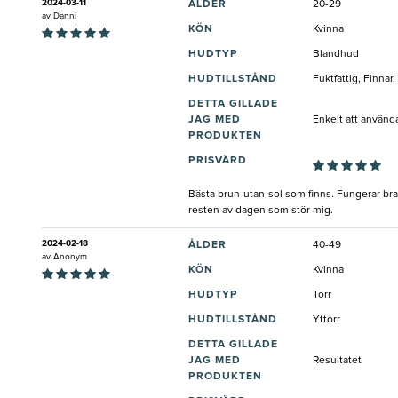
2024-03-11
ÅLDER
20-29
av
Danni
KÖN
Kvinna
HUDTYP
Blandhud
HUDTILLSTÅND
Fuktfattig, Finnar
DETTA GILLADE
JAG MED
Enkelt att använd
PRODUKTEN
PRISVÄRD
Bästa brun-utan-sol som finns. Fungerar bra 
resten av dagen som stör mig.
2024-02-18
ÅLDER
40-49
av
Anonym
KÖN
Kvinna
HUDTYP
Torr
HUDTILLSTÅND
Yttorr
DETTA GILLADE
JAG MED
Resultatet
PRODUKTEN