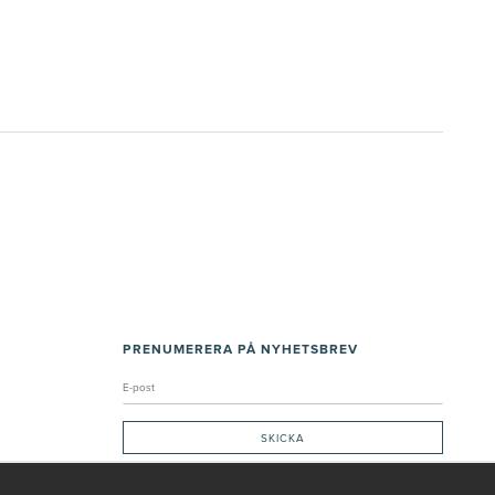
PRENUMERERA PÅ NYHETSBREV
Genom att ge min e-post, accepterar jag Seth och Sally
integritetspolicy
De uppgifter du matar in kommer endast användas till våra nyhetsbrev.