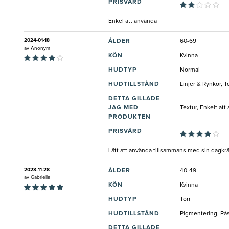
PRISVÄRD
Enkel att använda
2024-01-18
ÅLDER
60-69
av
Anonym
KÖN
Kvinna
HUDTYP
Normal
HUDTILLSTÅND
Linjer & Rynkor, 
DETTA GILLADE
JAG MED
Textur, Enkelt at
PRODUKTEN
PRISVÄRD
Lätt att använda tillsammans med sin dagkräm
2023-11-28
ÅLDER
40-49
av
Gabriella
KÖN
Kvinna
HUDTYP
Torr
HUDTILLSTÅND
Pigmentering, Pås
DETTA GILLADE