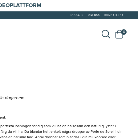
IDEOPLATTFORM
LOGGA IN
OM OSS
KUNDTJÄNST
0
din dagcreme
ent.
perfekta lösningen för dig som vill ha en hälsosam och naturlig lyster i
ärg du vill ha. Du blandar helt enkelt några droppar av Perle de Soleil i din
kapa en naturlig färg. Antal droppar som blandas i din mjukgörare eller