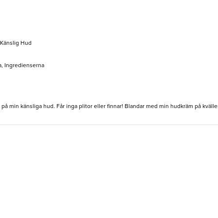
, Känslig Hud
a, Ingredienserna
på min känsliga hud. Får inga plitor eller finnar! Blandar med min hudkräm på kväll