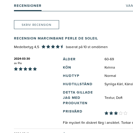
RECENSIONER
VA
SKRIV RECENSION
RECENSION MARCINBANE PERLE DE SOLEIL
Medelbetyg 4,5
baserat på
10
st omdömen
2024-03-30
ÅLDER
60-69
av
Pia
KÖN
Kvinna
HUDTYP
Normal
HUDTILLSTÅND
Synliga Kärl, Käns
DETTA GILLADE
JAG MED
Textur, Doft
PRODUKTEN
PRISVÄRD
Får mycket fin diskret färg i ansiktet. Torkar