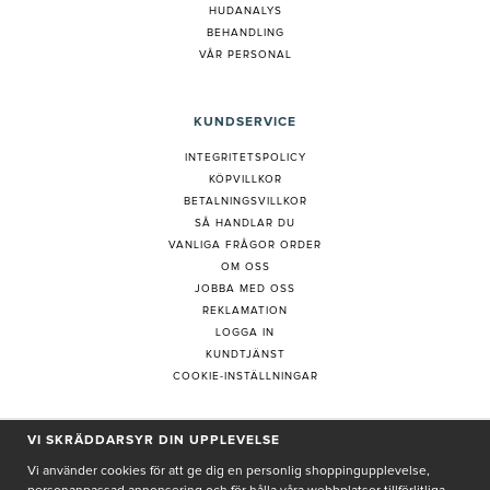
HUDANALYS
BEHANDLING
VÅR PERSONAL
KUNDSERVICE
INTEGRITETSPOLICY
KÖPVILLKOR
BETALNINGSVILLKOR
SÅ HANDLAR DU
VANLIGA FRÅGOR ORDER
OM OSS
JOBBA MED OSS
REKLAMATION
LOGGA IN
KUNDTJÄNST
COOKIE-INSTÄLLNINGAR
VI SKRÄDDARSYR DIN UPPLEVELSE
PRENUMERERA PÅ NYHETSBREV
Vi använder cookies för att ge dig en personlig shoppingupplevelse,