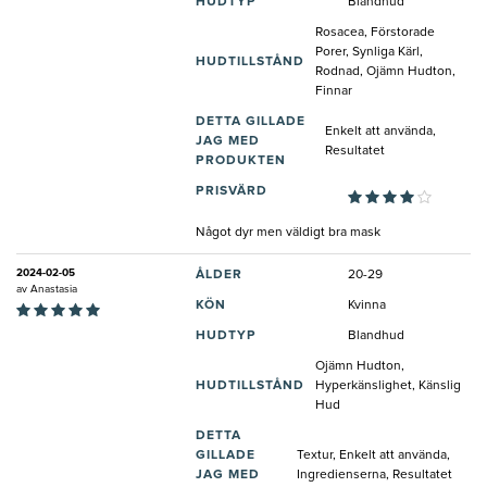
HUDTYP
Blandhud
Rosacea, Förstorade
Porer, Synliga Kärl,
HUDTILLSTÅND
Rodnad, Ojämn Hudton,
Finnar
DETTA GILLADE
Enkelt att använda,
JAG MED
Resultatet
PRODUKTEN
PRISVÄRD
Något dyr men väldigt bra mask
2024-02-05
ÅLDER
20-29
av
Anastasia
KÖN
Kvinna
HUDTYP
Blandhud
Ojämn Hudton,
HUDTILLSTÅND
Hyperkänslighet, Känslig
Hud
DETTA
GILLADE
Textur, Enkelt att använda,
JAG MED
Ingredienserna, Resultatet