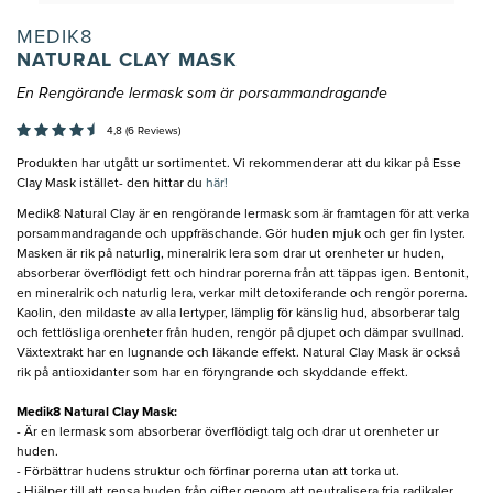
MEDIK8
NATURAL CLAY MASK
En Rengörande lermask som är porsammandragande
4,8 (6 Reviews)
Produkten har utgått ur sortimentet. Vi rekommenderar att du kikar på Esse
Clay Mask istället- den hittar du
här!
Medik8 Natural Clay är en rengörande lermask som är framtagen för att verka
porsammandragande och uppfräschande. Gör huden mjuk och ger fin lyster.
Masken är rik på naturlig, mineralrik lera som drar ut orenheter ur huden,
absorberar överflödigt fett och hindrar porerna från att täppas igen. Bentonit,
en mineralrik och naturlig lera, verkar milt detoxiferande och rengör porerna.
Kaolin, den mildaste av alla lertyper, lämplig för känslig hud, absorberar talg
och fettlösliga orenheter från huden, rengör på djupet och dämpar svullnad.
Växtextrakt har en lugnande och läkande effekt. Natural Clay Mask är också
rik på antioxidanter som har en föryngrande och skyddande effekt.
Medik8 Natural Clay Mask:
- Är en lermask som absorberar överflödigt talg och drar ut orenheter ur
huden.
- Förbättrar hudens struktur och förfinar porerna utan att torka ut.
- Hjälper till att rensa huden från gifter genom att neutralisera fria radikaler.