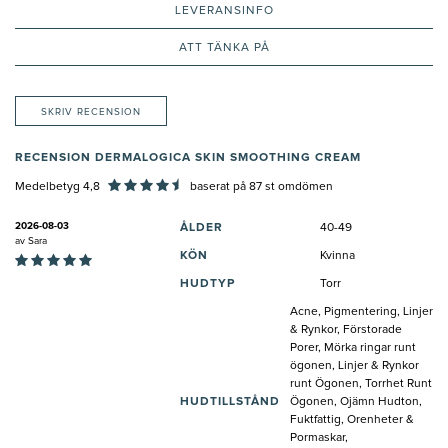
LEVERANSINFO
ATT TÄNKA PÅ
SKRIV RECENSION
RECENSION DERMALOGICA SKIN SMOOTHING CREAM
Medelbetyg 4,8
baserat på
87
st omdömen
2026-08-03
ÅLDER
40-49
av
Sara
KÖN
Kvinna
HUDTYP
Torr
Acne, Pigmentering, Linjer
& Rynkor, Förstorade
Porer, Mörka ringar runt
ögonen, Linjer & Rynkor
runt Ögonen, Torrhet Runt
HUDTILLSTÅND
Ögonen, Ojämn Hudton,
Fuktfattig, Orenheter &
Pormaskar,