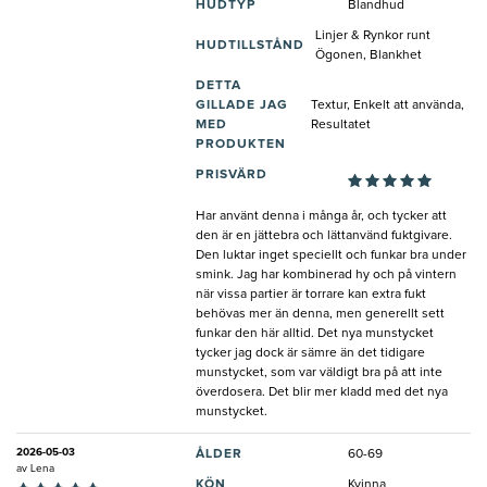
HUDTYP
Blandhud
Linjer & Rynkor runt
HUDTILLSTÅND
Ögonen, Blankhet
DETTA
GILLADE JAG
Textur, Enkelt att använda,
MED
Resultatet
PRODUKTEN
PRISVÄRD
Har använt denna i många år, och tycker att
den är en jättebra och lättanvänd fuktgivare.
Den luktar inget speciellt och funkar bra under
smink. Jag har kombinerad hy och på vintern
när vissa partier är torrare kan extra fukt
behövas mer än denna, men generellt sett
funkar den här alltid. Det nya munstycket
tycker jag dock är sämre än det tidigare
munstycket, som var väldigt bra på att inte
överdosera. Det blir mer kladd med det nya
munstycket.
2026-05-03
ÅLDER
60-69
av
Lena
KÖN
Kvinna