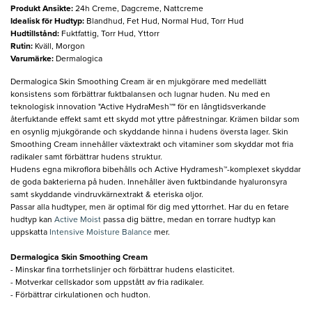
Produkt Ansikte
:
24h Creme, Dagcreme, Nattcreme
Idealisk för Hudtyp
:
Blandhud, Fet Hud, Normal Hud, Torr Hud
Hudtillstånd
:
Fuktfattig, Torr Hud, Yttorr
Rutin
:
Kväll, Morgon
Varumärke
:
Dermalogica
Dermalogica Skin Smoothing Cream är en mjukgörare med medellätt
konsistens som förbättrar fuktbalansen och lugnar huden. Nu med en
teknologisk innovation "Active HydraMesh™" för en långtidsverkande
återfuktande effekt samt ett skydd mot yttre påfrestningar. Krämen bildar som
en osynlig mjukgörande och skyddande hinna i hudens översta lager. Skin
Smoothing Cream innehåller växtextrakt och vitaminer som skyddar mot fria
radikaler samt förbättrar hudens struktur.
Hudens egna mikroflora bibehålls och Active Hydramesh™-komplexet skyddar
de goda bakterierna på huden. Innehåller även fuktbindande hyaluronsyra
samt skyddande vindruvkärnextrakt & eteriska oljor.
Passar alla hudtyper, men är optimal för dig med yttorrhet. Har du en fetare
hudtyp kan
Active Moist
passa dig bättre, medan en torrare hudtyp kan
uppskatta
Intensive Moisture Balance
mer.
Dermalogica Skin Smoothing Cream
- Minskar fina torrhetslinjer och förbättrar hudens elasticitet.
- Motverkar cellskador som uppstått av fria radikaler.
- Förbättrar cirkulationen och hudton.