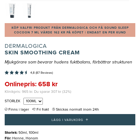
KÖP VALFRI PRODUKT FRÅN DERMALOGICA OCH FÅ SOUND SLEEP
COCOON 7 ML VÄRDE 162 KR PÅ KÖPET | ENDAST EN PER KUND
DERMALOGICA
SKIN SMOOTHING CREAM
Mjukgörare som bevarar hudens fuktbalans, förbättrar strukturen
4,8 (87 Reviews)
Onlinepris: 658 kr
Klinikpris: 965 kr. Du sparar 307 kr (32%)
STORLEK
Finns i lager
Fri frakt
Skickas normalt inom 24h
+
LÄGG I VARUKORG
Storlek
:
50ml, 100ml
För
:
Henne, Honom