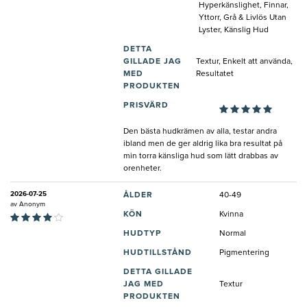
Hyperkänslighet, Finnar,
Yttorr, Grå & Livlös Utan
Lyster, Känslig Hud
DETTA
GILLADE JAG
Textur, Enkelt att använda,
MED
Resultatet
PRODUKTEN
PRISVÄRD
Den bästa hudkrämen av alla, testar andra
ibland men de ger aldrig lika bra resultat på
min torra känsliga hud som lätt drabbas av
orenheter.
2026-07-25
ÅLDER
40-49
av
Anonym
KÖN
Kvinna
HUDTYP
Normal
HUDTILLSTÅND
Pigmentering
DETTA GILLADE
JAG MED
Textur
PRODUKTEN