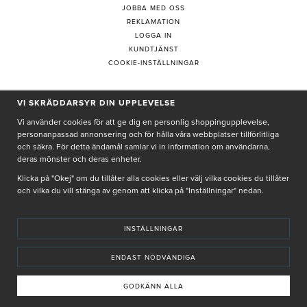
JOBBA MED OSS
REKLAMATION
LOGGA IN
KUNDTJÄNST
COOKIE-INSTÄLLNINGAR
VI SKRÄDDARSYR DIN UPPLEVELSE
PRENUMERERA PÅ NYHETSBREV
Vi använder cookies för att ge dig en personlig shoppingupplevelse,
personanpassad annonsering och för hålla våra webbplatser tillförlitliga
och säkra. För detta ändamål samlar vi in information om användarna,
deras mönster och deras enheter.
Genom att ge min e-post, accepterar jag Seth och Sally
integritetspolicy
Klicka på "Okej" om du tillåter alla cookies eller välj vilka cookies du tillåter
och vilka du vill stänga av genom att klicka på "Inställningar" nedan.
De uppgifter du matar in kommer endast användas till våra nyhetsbrev.
INSTÄLLNINGAR
ENDAST NÖDVÄNDIGA
© SETH AND SALLY 2025
PRIVACY POLICY
TERMS & CONDITIONS
INSTORE
4,9 I BETYG BASERAT PÅ ÖVER 5000 OMDÖMEN
GODKÄNN ALLA
INNEHÅLLET OCH REKOMMENDATIONERNA PÅ DENNA SIDA ÄR FRAMTAGNA OCH GRANSKADE
AV VÅRA AUKTORISERADE HUDTERAPEUTER.