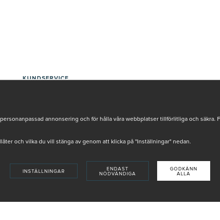
KUNDSERVICE
INTEGRITETSPOLICY
KÖPVILLKOR
BETALNINGSVILLKOR
personanpassad annonsering och för hålla våra webbplatser tillförlitliga och säkra. 
SÅ HANDLAR DU
VANLIGA FRÅGOR ORDER
tillåter och vilka du vill stänga av genom att klicka på "Inställningar" nedan.
OM OSS
JOBBA MED OSS
REKLAMATION
ENDAST
GODKÄNN
INSTÄLLNINGAR
COOKIE-INSTÄLLNINGAR
NÖDVÄNDIGA
ALLA