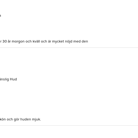
a
er 30 år morgon och kväll och är mycket nöjd med den
Känslig Hud
 skön och gör huden mjuk.