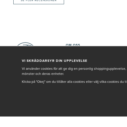
SE FLER RECENSIONER
OM OSS
KAMPANJER
SKIN ACADEMY
VI SKRÄDDARSYR DIN UPPLEVELSE
S
Å BÖRJAR DU MED RETINOL
Vi använder cookies för att ge dig en personlig shoppingupplevelse, 
VARUMÄRKEN
mönster och deras enheter.
HUDANALYS
Klicka på "Okej" om du tillåter alla cookies eller välj vilka cookies du 
BEHANDLING
VÅR PERSONAL