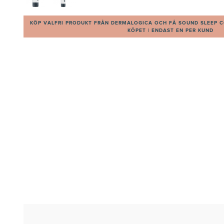
KÖP VALFRI PRODUKT FRÅN DERMALOGICA OCH FÅ SOUND SLEEP C
KÖPET | ENDAST EN PER KUND