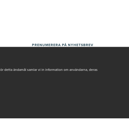
PRENUMERERA PÅ NYHETSBREV
För detta ändamål samlar vi in information om användarna, deras
Genom att ge min e-post, accepterar jag Seth och Sally
integritetspolicy
De uppgifter du matar in kommer endast användas till våra nyhetsbrev.