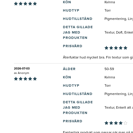
KÖN
Kvinna
HUDTYP
Torr
HUDTILLSTÅND
Pigmentering, Lin
DETTA GILLADE
JAG MED
Textur, Doft, Enk
PRODUKTEN
PRISVÄRD
Återfuktar hud mycket bra. Fin textur som gå
2026-07-03
ÅLDER
50-59
av
Anonym
KÖN
Kvinna
HUDTYP
Torr
HUDTILLSTÅND
Pigmentering, Lin
DETTA GILLADE
JAG MED
Textur, Enkelt att
PRODUKTEN
PRISVÄRD
Fantastisk produkt som passar när man på äldr