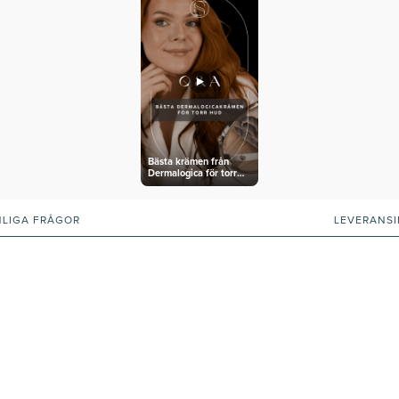
Bästa krämen från
Dermalogica för torr
hud
NLIGA FRÅGOR
LEVERANS