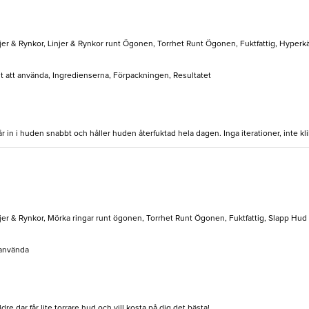
jer & Rynkor, Linjer & Rynkor runt Ögonen, Torrhet Runt Ögonen, Fuktfattig, Hyperkä
elt att använda, Ingredienserna, Förpackningen, Resultatet
r in i huden snabbt och håller huden återfuktad hela dagen. Inga iterationer, inte kli
jer & Rynkor, Mörka ringar runt ögonen, Torrhet Runt Ögonen, Fuktfattig, Slapp Hud
 använda
e dar får lite torrare hud och vill kosta på dig det bästa!