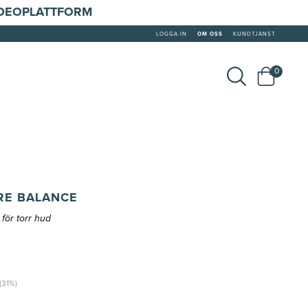
IDEOPLATTFORM
LOGGA IN
OM OSS
KUNDTJÄNST
0
RE BALANCE
för torr hud
(31%)