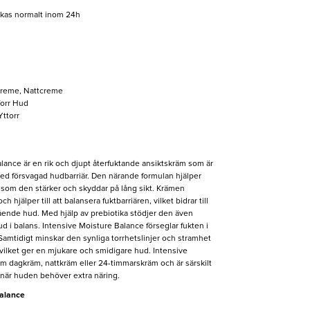
ckas normalt inom 24h
reme, Nattcreme
orr Hud
Yttorr
lance är en rik och djupt återfuktande ansiktskräm som är
 med försvagad hudbarriär. Den närande formulan hjälper
 som den stärker och skyddar på lång sikt. Krämen
h hjälper till att balansera fuktbarriären, vilket bidrar till
ende hud. Med hjälp av prebiotika stödjer den även
ud i balans. Intensive Moisture Balance förseglar fukten i
Samtidigt minskar den synliga torrhetslinjer och stramhet
 vilket ger en mjukare och smidigare hud. Intensive
 dagkräm, nattkräm eller 24-timmarskräm och är särskilt
 när huden behöver extra näring.
Balance