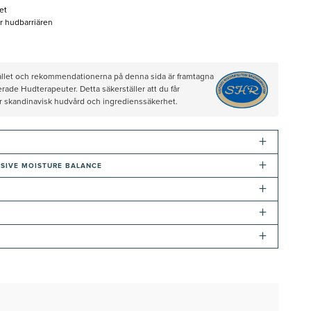
et
er hudbarriären
hållet och rekommendationerna på denna sida är framtagna
rade Hudterapeuter. Detta säkerställer att du får
ör skandinavisk hudvård och ingredienssäkerhet.
+
+
NSIVE MOISTURE BALANCE
+
+
+