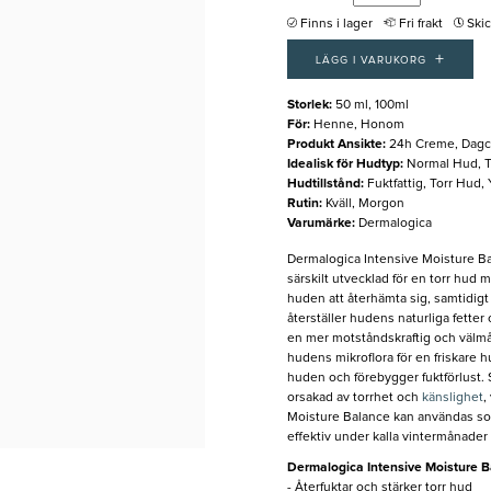
Finns i lager
Fri frakt
Ski
+
LÄGG I VARUKORG
Storlek
:
50 ml, 100ml
För
:
Henne, Honom
Produkt Ansikte
:
24h Creme, Dagc
Idealisk för Hudtyp
:
Normal Hud, T
Hudtillstånd
:
Fuktfattig, Torr Hud, 
Rutin
:
Kväll, Morgon
Varumärke
:
Dermalogica
Dermalogica Intensive Moisture Ba
särskilt utvecklad för en torr hud
huden att återhämta sig, samtidigt
återställer hudens naturliga fetter oc
en mer motståndskraftig och välmå
hudens mikroflora för en friskare h
huden och förebygger fuktförlust. 
orsakad av torrhet och
känslighet
,
Moisture Balance kan användas som
effektiv under kalla vintermånader
Dermalogica Intensive Moisture 
- Återfuktar och stärker torr hud