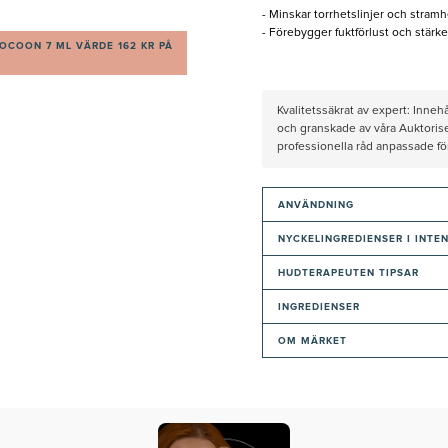
- Minskar torrhetslinjer och stramh
- Förebygger fuktförlust och stärk
OCOON 7 ML VÄRDE 162 KR PÅ
Kvalitetssäkrat av expert: Inne
och granskade av våra Auktorise
professionella råd anpassade f
ANVÄNDNING
NYCKELINGREDIENSER I INTE
HUDTERAPEUTEN TIPSAR
INGREDIENSER
OM MÄRKET