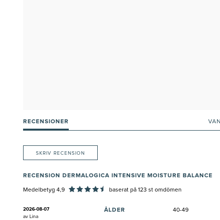
RECENSIONER
VA
SKRIV RECENSION
RECENSION DERMALOGICA INTENSIVE MOISTURE BALANCE
Medelbetyg 4,9
baserat på
123
st omdömen
2026-08-07
ÅLDER
40-49
av
Lina