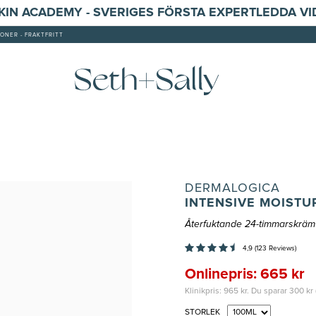
SKIN ACADEMY - SVERIGES FÖRSTA EXPERTLEDDA V
ONER - FRAKTFRITT
DERMALOGICA
INTENSIVE MOISTU
Återfuktande 24-timmarskräm 
4,9 (123 Reviews)
Onlinepris: 665 kr
Klinikpris: 965 kr. Du sparar 300 kr 
STORLEK