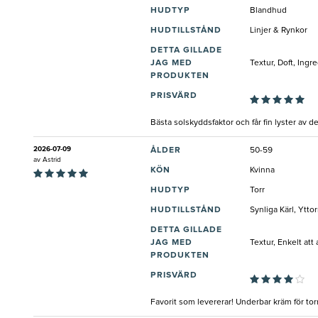
HUDTYP
Blandhud
HUDTILLSTÅND
Linjer & Rynkor
DETTA GILLADE
JAG MED
Textur, Doft, Ingr
PRODUKTEN
PRISVÄRD
Bästa solskyddsfaktor och får fin lyster av d
2026-07-09
ÅLDER
50-59
av
Astrid
KÖN
Kvinna
HUDTYP
Torr
HUDTILLSTÅND
Synliga Kärl, Ytto
DETTA GILLADE
JAG MED
Textur, Enkelt att
PRODUKTEN
PRISVÄRD
Favorit som levererar! Underbar kräm för tor