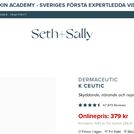
SKIN ACADEMY - SVERIGES FÖRSTA EXPERTLEDDA V
ONER - FRAKTFRITT
DERMACEUTIC
K CEUTIC
Skyddande, närande och rep
4,7 (473 Reviews)
Onlinepris: 379 kr
Klinikpris: 645 kr. Du sparar 266 kr 
Finns i lager
Fri frakt
Ski