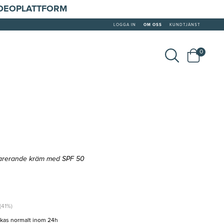
IDEOPLATTFORM
LOGGA IN
OM OSS
KUNDTJÄNST
0
arerande kräm med SPF 50
(41%)
ckas normalt inom 24h