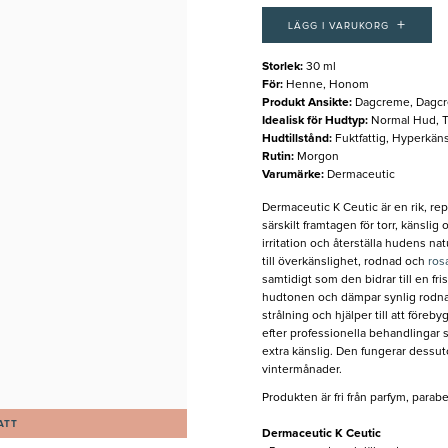
+
LÄGG I VARUKORG
Storlek
:
30 ml
För
:
Henne, Honom
Produkt Ansikte
:
Dagcreme, Dagc
Idealisk för Hudtyp
:
Normal Hud, T
Hudtillstånd
:
Fuktfattig, Hyperkäns
Rutin
:
Morgon
Varumärke
:
Dermaceutic
Dermaceutic K Ceutic är en rik, re
särskilt framtagen för torr, känslig
irritation och återställa hudens n
till överkänslighet, rodnad och
ros
samtidigt som den bidrar till en fri
hudtonen och dämpar synlig rodn
strålning och hjälper till att före
efter professionella behandlingar
extra känslig. Den fungerar dessu
vintermånader.
Produkten är fri från parfym, parab
ATT
Dermaceutic K Ceutic