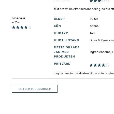
Mkt bra att ha efter microneedling, så bra at
2026-06-18
ÅLDER
50-59
av
Zian
KÖN
Kvinna
HUDTYP
Torr
HUDTILLSTÅND
Linjer & Rynkor r
DETTA GILLADE
JAG MED
Ingredienserna, 
PRODUKTEN
PRISVÄRD
Jag har använt produkten länge många gånger
SE FLER RECENSIONER