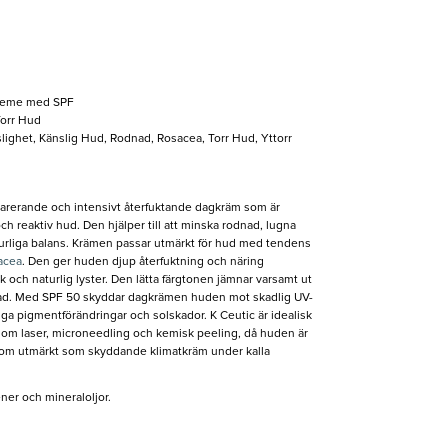
reme med SPF
orr Hud
lighet, Känslig Hud, Rodnad, Rosacea, Torr Hud, Yttorr
parerande och intensivt återfuktande dagkräm som är
 och reaktiv hud. Den hjälper till att minska rodnad, lugna
aturliga balans. Krämen passar utmärkt för hud med tendens
acea
. Den ger huden djup återfuktning och näring
sk och naturlig lyster. Den lätta färgtonen jämnar varsamt ut
ad. Med SPF 50 skyddar dagkrämen huden mot skadlig UV-
bygga pigmentförändringar och solskador. K Ceutic är idealisk
 som laser, microneedling och kemisk peeling, då huden är
tom utmärkt som skyddande klimatkräm under kalla
ener och mineraloljor.