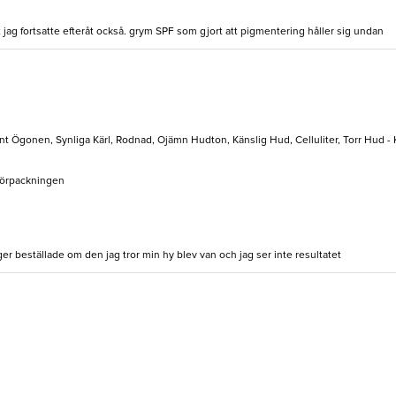
t jag fortsatte efteråt också. grym SPF som gjort att pigmentering håller sig undan
unt Ögonen, Synliga Kärl, Rodnad, Ojämn Hudton, Känslig Hud, Celluliter, Torr Hud -
Förpackningen
 beställade om den jag tror min hy blev van och jag ser inte resultatet