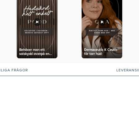
Behöver man ett
Dermaceutic K Ceutic
solskydd ovanpå en
för torr hud
dagkräm med SPF?
NLIGA FRÅGOR
LEVERANS