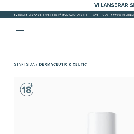
VI LANSERAR 
SVERIGES LEDANDE EXPERTER PÅ HUDVÅRD ONLINE
|
ÖVER 7200+ ★★★★★ RECENSI
/
DERMACEUTIC K CEUTIC
STARTSIDA