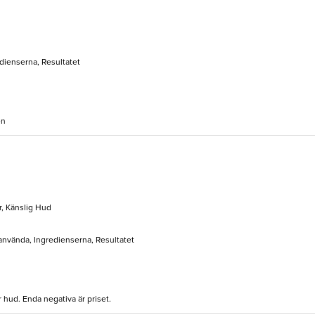
edienserna, Resultatet
en
rr, Känslig Hud
 använda, Ingredienserna, Resultatet
r hud. Enda negativa är priset.