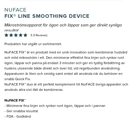
NUFACE
FIX® LINE SMOOTHING DEVICE
Mikroströmsapparat för ögon och läppar som ger direkt synliga
resultat
5 (1 Reviews)
Produkten har utgått ur sortimentet.
NuFACE FIX™ är en produkt med en unik innovation som kombinerar hudvård
och mild mikroström i ett. Den minimerar effektivt fina linjer och rynkor runt
ögon, läppar och panna på endast 3 minuter och ger en tydlig förbättring av
hudens utseende både direkt och över tid, vid regelbunden användning.
Apparaturen är liten och smidig samt enkel att använda när du behöver en
snabb Quick Fix.
NuFACE FIX™ duo är ett perfekt komplement till NuFACE övriga apparater och
används allra sist ifall de kombineras.
NuFACE FIX™
- Minimerar fina linjer och rynkor runt ögon, läppar och i pannan
- Ger snabba resultat
- FDA - Godkänd