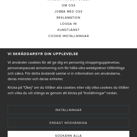
OM OSS
JOBBA MED OSS
REKLAMATION
LOGGA IN
KUNDTJÄNST
COOKIE-INSTÄLLNINGAR
VI SKRÄDDARSYR DIN UPPLEVELSE
PRENUMERERA PÅ NYHETSBREV
Vi använder cookies för att ge dig en personlig shoppingupplevelse,
personanpassad annonsering och för hålla våra webbplatser tillförlitliga
och säkra. För detta ändamål samlar vi in information om användarna,
deras mönster och deras enheter.
Genom att ge min e-post, accepterar jag Seth och Sally
integritetspolicy
Klicka på "Okej" om du tillåter alla cookies eller välj vilka cookies du tillåter
och vilka du vill stänga av genom att klicka på "Inställningar" nedan.
De uppgifter du matar in kommer endast användas till våra nyhetsbrev.
INSTÄLLNINGAR
ENDAST NÖDVÄNDIGA
© SETH AND SALLY 2025
PRIVACY POLICY
TERMS & CONDITIONS
INSTORE
4,9 I BETYG BASERAT PÅ ÖVER 5000 OMDÖMEN
GODKÄNN ALLA
INNEHÅLLET OCH REKOMMENDATIONERNA PÅ DENNA SIDA ÄR FRAMTAGNA OCH GRANSKADE