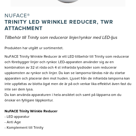
NUFACE®
TRINITY LED WRINKLE REDUCER, TWR
ATTACHMENT
Tillbehör till Trinity som reducerar linjer/rynkor med LED-ljus
Produkten har utgått ur sortimentet.
NuFACE Trinity Wrinkle Reducer är ett LED tillbehör till Trinity som reducerar
och förebygger linjer och rynkor. LED-apparaten använder sig av en
kombination av 32 st röda och 4 st infraröda lysdioder som reducerar
uppkomsten av rynkor och linjer. Du kan se lamporna tändas när du startar
apparaten och placerar den mot huden. Ljuset från de infraröda lamporna kan
inte uppfattas av blotta ögat men de är på och verkar lika effektivt även fast du
inte ser dem lysa.
Du kan använda apparaturen i hela ansiktet och samt på läpparna om du
önskar en fylligare läppkontur.
NuFACE Trinity Wrinkle Reducer
- LED apparatur
- Anti Age
- Komplement till Trinity