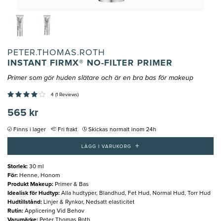
PETER.THOMAS.ROTH
INSTANT FIRMX® NO-FILTER PRIMER
Primer som gör huden slätare och är en bra bas för makeup
4 (1 Reviews)
565 kr
Finns i lager
Fri frakt
Skickas normalt inom 24h
+
LÄGG I VARUKORG
Storlek
:
30 ml
För
:
Henne, Honom
Produkt Makeup
:
Primer & Bas
Idealisk för Hudtyp
:
Alla hudtyper, Blandhud, Fet Hud, Normal Hud, Torr Hud
Hudtillstånd
:
Linjer & Rynkor, Nedsatt elasticitet
Rutin
:
Applicering Vid Behov
Varumärke
:
Peter Thomas Roth