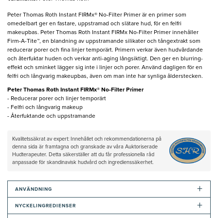
Peter Thomas Roth Instant FIRMx® No-Filter Primer är en primer som
omedelbart ger en fastare, uppstramad och slätare hud, för en felfri
makeupbas. Peter Thomas Roth Instant FIRMx No-Filter Primer innehåller
Firm-A-Tite™, en blandning av uppstramande silikater och tångextrakt som
reducerar porer och fina linjer temporärt. Primern verkar även hudvårdande
och återfuktar huden och verkar anti-aging långsiktigt. Den ger en blurring-
effekt och sminket lägger sig inte i linjer och porer. Använd dagligen för en
felfri och långvarig makeupbas, även om man inte har synliga ålderstecken.
Peter Thomas Roth Instant FIRMx® No-Filter Primer
- Reducerar porer och linjer temporärt
- Felfri och långvarig makeup
- Återfuktande och uppstramande
Kvalitetssäkrat av expert: Innehållet och rekommendationerna på
denna sida är framtagna och granskade av våra Auktoriserade
Hudterapeuter. Detta säkerställer att du får professionella råd
anpassade för skandinavisk hudvård och ingredienssäkerhet.
+
ANVÄNDNING
+
NYCKELINGREDIENSER