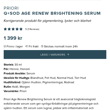
PRIORI
Q+SOD AGE RENEW BRIGHTENING SERUM
Korrigerande produkt för pigmentering, lyster och klarhet
5 (1 Reviews)
1 399 kr
Finns i lager
Fri frakt
Skickas normalt inom 24h
+
LÄGG I VARUKORG
Storlek
:
30 ml
För
:
Henne, Honom
Produkt Ansikte
:
Serum
Idealisk för Hudtyp
:
Blandhud, Fet Hud, Normal Hud, Torr Hud
Hudtillstånd
:
Ojämn Hudton, Pigmenteringar, Rodnad
Rutin
:
Kväll, Morgon
Varumärke
:
Priori
Priori Age Renew Brightening Serum är ett avancerat högteknologiskt
exfolierande serum som ger synliga förbättringar på pigmenteringar och
ojämn hudton. Ett serum som lugnar, jobbar anti-inflammatoriskt och