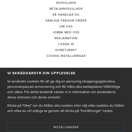
KÖPVILLKOR
BETALNINGSVILLKOR
SÅ HANDLAR DU
VANLIGA FRÅGOR ORDER
OM OSS
JOBBA MED OSS
REKLAMATION
LOGGA IN
KUNDTJÄNST
COOKIE-INSTÄLLNINGAR
VI SKRÄDDARSYR DIN UPPLEVELSE
PRENUMERERA PÅ NYHETSBREV
Vi använder cookies för att ge dig en personlig shoppingupplevelse,
personanpassad annonsering och för hålla våra webbplatser tillförlitliga
och säkra. För detta ändamål samlar vi in information om användarna,
deras mönster och deras enheter.
Genom att ge min e-post, accepterar jag Seth och Sally
integritetspolicy
Klicka på "Okej" om du tillåter alla cookies eller välj vilka cookies du tillåter
och vilka du vill stänga av genom att klicka på "Inställningar" nedan.
De uppgifter du matar in kommer endast användas till våra nyhetsbrev.
INSTÄLLNINGAR