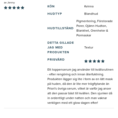
av
Jenny
KÖN
Kvinna
HUDTYP
Blandhud
Pigmentering, Förstorade
Porer, Ojämn Hudton,
HUDTILLSTÅND
Blankhet, Orenheter &
Pormaskar
DETTA GILLADE
JAG MED
Textur
PRODUKTEN
PRISVÄRD
Ett toppenserum jag använder till kvällsrutinen
- efter rengöring och innan återfuktning.
Produkten lägger sig lite i form av en lätt mask
på huden, då den är lite mer trögflytande än
Priori's övriga serum, vilket är varför jag anser
att den passar bäst till kvällen. Den sjunker då
in ordentligt under natten och man vaknar
verkligen med ett glow dagen efter!