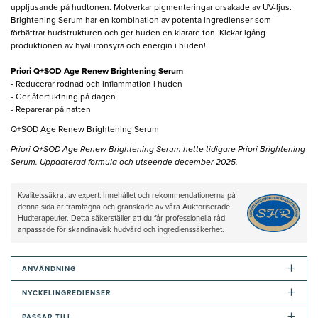
uppljusande på hudtonen. Motverkar pigmenteringar orsakade av UV-ljus.
Brightening Serum har en kombination av potenta ingredienser som
förbättrar hudstrukturen och ger huden en klarare ton. Kickar igång
produktionen av hyaluronsyra och energin i huden!
Priori Q+SOD Age Renew Brightening Serum
- Reducerar rodnad och inflammation i huden
- Ger återfuktning på dagen
- Reparerar på natten
Q+SOD Age Renew Brightening Serum
Priori Q+SOD Age Renew Brightening Serum hette tidigare Priori Brightening
Serum. Uppdaterad formula och utseende december 2025.
Kvalitetssäkrat av expert: Innehållet och rekommendationerna på
denna sida är framtagna och granskade av våra Auktoriserade
Hudterapeuter. Detta säkerställer att du får professionella råd
anpassade för skandinavisk hudvård och ingredienssäkerhet.
+
ANVÄNDNING
+
NYCKELINGREDIENSER
+
PASSAR TILL