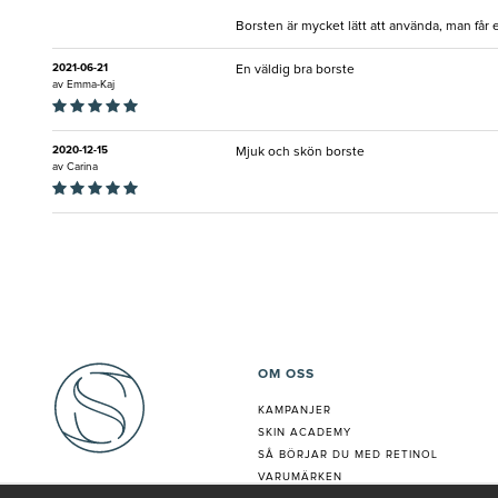
Borsten är mycket lätt att använda, man får 
2021-06-21
En väldig bra borste
av
Emma-Kaj
2020-12-15
Mjuk och skön borste
av
Carina
OM OSS
KAMPANJER
SKIN ACADEMY
S
Å BÖRJAR DU MED RETINOL
VARUMÄRKEN