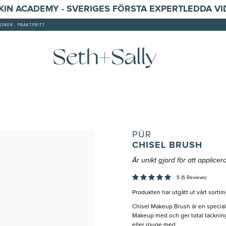
SKIN ACADEMY - SVERIGES FÖRSTA EXPERTLEDDA V
ONER - FRAKTFRITT
PÜR
CHISEL BRUSH
Är unikt gjord för att applice
5 (5 Reviews)
Produkten har utgått ut vårt sortim
Chisel Makeup Brush är en speciald
Makeup med och ger total täckning
eller rouge med