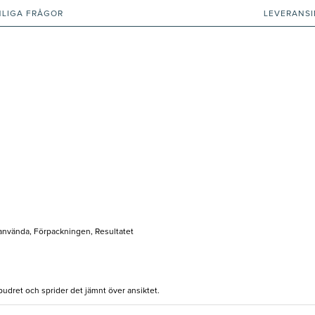
NLIGA FRÅGOR
LEVERANS
t använda, Förpackningen, Resultatet
 pudret och sprider det jämnt över ansiktet.