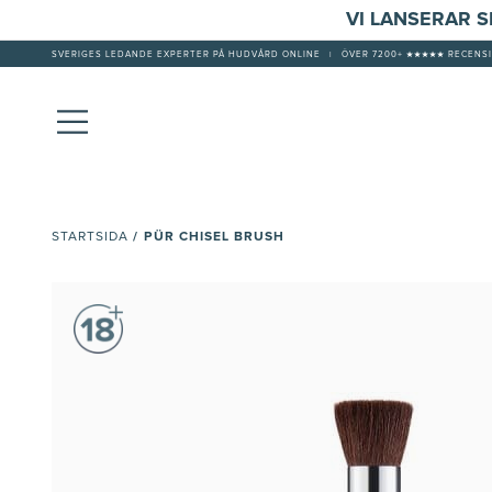
VI LANSERAR 
SVERIGES LEDANDE EXPERTER PÅ HUDVÅRD ONLINE
|
ÖVER 7200+ ★★★★★ RECENSI
/
PÜR CHISEL BRUSH
STARTSIDA