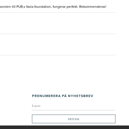
 borsten till PUR,s fasta foundation, fungerar perfekt. Rekommenderas!
PRENUMERERA PÅ NYHETSBREV
Genom att ge min e-post, accepterar jag Seth och Sally
integritetspolicy