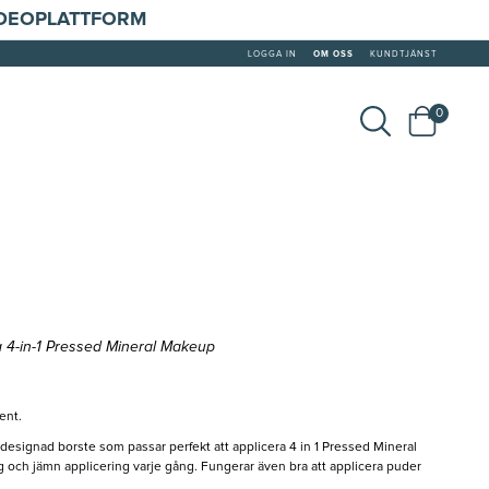
IDEOPLATTFORM
LOGGA IN
OM OSS
KUNDTJÄNST
0
ra 4-in-1 Pressed Mineral Makeup
ent.
esignad borste som passar perfekt att applicera 4 in 1 Pressed Mineral
 och jämn applicering varje gång. Fungerar även bra att applicera puder