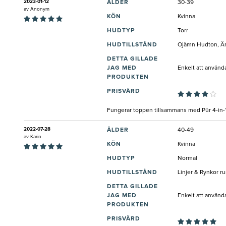
2023-01-12
ÅLDER
30-39
av
Anonym
KÖN
Kvinna
HUDTYP
Torr
HUDTILLSTÅND
Ojämn Hudton, Ärr
DETTA GILLADE
JAG MED
Enkelt att använda
PRODUKTEN
PRISVÄRD
Fungerar toppen tillsammans med Pür 4-in-1 
2022-07-28
ÅLDER
40-49
av
Karin
KÖN
Kvinna
HUDTYP
Normal
HUDTILLSTÅND
Linjer & Rynkor 
DETTA GILLADE
JAG MED
Enkelt att använd
PRODUKTEN
PRISVÄRD