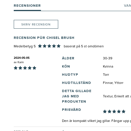
RECENSIONER
VA
SKRIV RECENSION
RECENSION PÜR CHISEL BRUSH
Medelbetyg 5
baserat på
5
st omdömen
2024-05-05
ÅLDER
30-39
av
Karin
KÖN
Kvinna
HUDTYP
Torr
HUDTILLSTÅND
Finnar, Yttorr
DETTA GILLADE
JAG MED
Textur, Enkelt at
PRODUKTEN
PRISVÄRD
Den är kompakt vilket jag gillar. Fångar upp