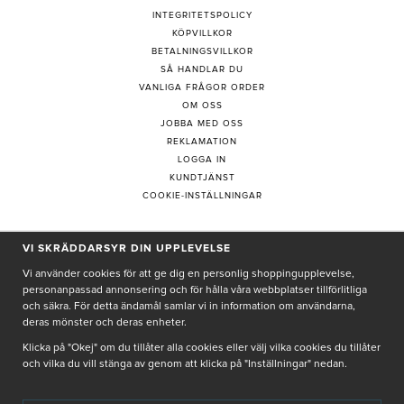
INTEGRITETSPOLICY
KÖPVILLKOR
BETALNINGSVILLKOR
SÅ HANDLAR DU
VANLIGA FRÅGOR ORDER
OM OSS
JOBBA MED OSS
REKLAMATION
LOGGA IN
KUNDTJÄNST
COOKIE-INSTÄLLNINGAR
VI SKRÄDDARSYR DIN UPPLEVELSE
PRENUMERERA PÅ NYHETSBREV
Vi använder cookies för att ge dig en personlig shoppingupplevelse,
personanpassad annonsering och för hålla våra webbplatser tillförlitliga
och säkra. För detta ändamål samlar vi in information om användarna,
deras mönster och deras enheter.
Genom att ge min e-post, accepterar jag Seth och Sally
integritetspolicy
Klicka på "Okej" om du tillåter alla cookies eller välj vilka cookies du tillåter
och vilka du vill stänga av genom att klicka på "Inställningar" nedan.
De uppgifter du matar in kommer endast användas till våra nyhetsbrev.