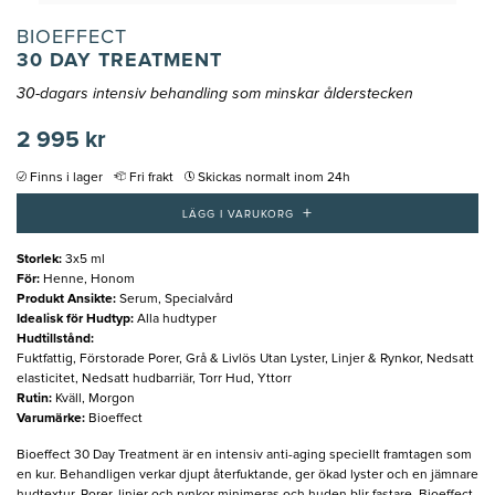
BIOEFFECT
30 DAY TREATMENT
30-dagars intensiv behandling som minskar ålderstecken
2 995 kr
Finns i lager
Fri frakt
Skickas normalt inom 24h
+
LÄGG I VARUKORG
Storlek
:
3x5 ml
För
:
Henne, Honom
Produkt Ansikte
:
Serum, Specialvård
Idealisk för Hudtyp
:
Alla hudtyper
Hudtillstånd
:
Fuktfattig, Förstorade Porer, Grå & Livlös Utan Lyster, Linjer & Rynkor, Nedsatt
elasticitet, Nedsatt hudbarriär, Torr Hud, Yttorr
Rutin
:
Kväll, Morgon
Varumärke
:
Bioeffect
Bioeffect 30 Day Treatment är en intensiv anti-aging speciellt framtagen som
en kur. Behandligen verkar djupt återfuktande, ger ökad lyster och en jämnare