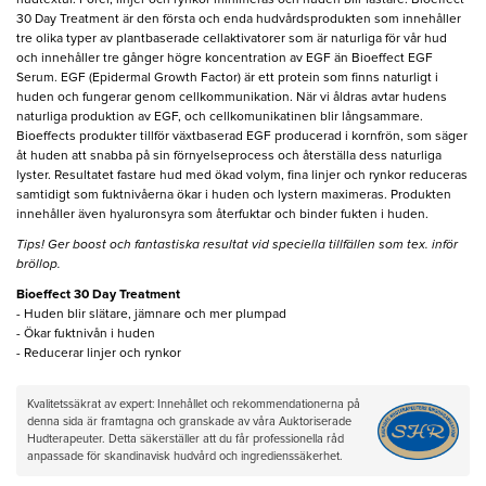
hudtextur. Porer, linjer och rynkor minimeras och huden blir fastare. Bioeffect
30 Day Treatment är den första och enda hudvårdsprodukten som innehåller
tre olika typer av plantbaserade cellaktivatorer som är naturliga för vår hud
och innehåller tre gånger högre koncentration av EGF än Bioeffect EGF
Serum. EGF (Epidermal Growth Factor) är ett protein som finns naturligt i
huden och fungerar genom cellkommunikation. När vi åldras avtar hudens
naturliga produktion av EGF, och cellkomunikatinen blir långsammare.
Bioeffects produkter tillför växtbaserad EGF producerad i kornfrön, som säger
åt huden att snabba på sin förnyelseprocess och återställa dess naturliga
lyster. Resultatet fastare hud med ökad volym, fina linjer och rynkor reduceras
samtidigt som fuktnivåerna ökar i huden och lystern maximeras. Produkten
innehåller även hyaluronsyra som återfuktar och binder fukten i huden.
Tips! Ger boost och fantastiska resultat vid speciella tillfällen som tex. inför
bröllop.
Bioeffect 30 Day Treatment
- Huden blir slätare, jämnare och mer plumpad
- Ökar fuktnivån i huden
- Reducerar linjer och rynkor
Kvalitetssäkrat av expert: Innehållet och rekommendationerna på
denna sida är framtagna och granskade av våra Auktoriserade
Hudterapeuter. Detta säkerställer att du får professionella råd
anpassade för skandinavisk hudvård och ingredienssäkerhet.