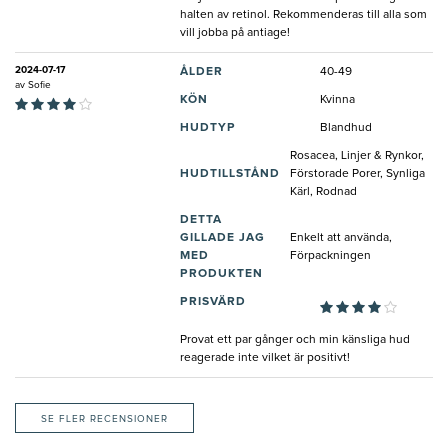
halten av retinol. Rekommenderas till alla som
vill jobba på antiage!
2024-07-17
ÅLDER
40-49
av
Sofie
KÖN
Kvinna
HUDTYP
Blandhud
Rosacea, Linjer & Rynkor,
HUDTILLSTÅND
Förstorade Porer, Synliga
Kärl, Rodnad
DETTA
GILLADE JAG
Enkelt att använda,
MED
Förpackningen
PRODUKTEN
PRISVÄRD
Provat ett par gånger och min känsliga hud
reagerade inte vilket är positivt!
SE FLER RECENSIONER