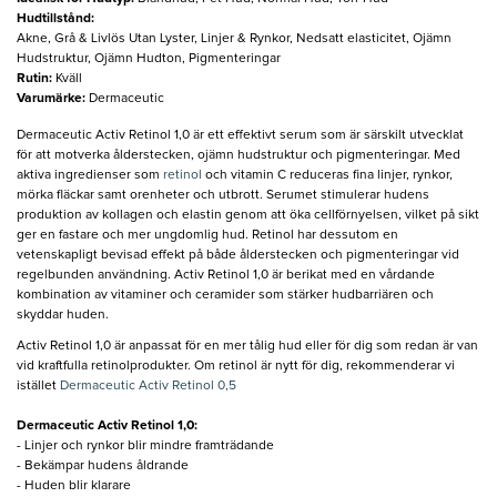
Hudtillstånd
:
Akne, Grå & Livlös Utan Lyster, Linjer & Rynkor, Nedsatt elasticitet, Ojämn
Hudstruktur, Ojämn Hudton, Pigmenteringar
Rutin
:
Kväll
Varumärke
:
Dermaceutic
Dermaceutic Activ Retinol 1,0 är ett effektivt serum som är särskilt utvecklat
för att motverka ålderstecken, ojämn hudstruktur och pigmenteringar. Med
aktiva ingredienser som
retinol
och vitamin C reduceras fina linjer, rynkor,
mörka fläckar samt orenheter och utbrott. Serumet stimulerar hudens
produktion av kollagen och elastin genom att öka cellförnyelsen, vilket på sikt
ger en fastare och mer ungdomlig hud. Retinol har dessutom en
vetenskapligt bevisad effekt på både ålderstecken och pigmenteringar vid
regelbunden användning. Activ Retinol 1,0 är berikat med en vårdande
kombination av vitaminer och ceramider som stärker hudbarriären och
skyddar huden.
Activ Retinol 1,0 är anpassat för en mer tålig hud eller för dig som redan är van
vid kraftfulla retinolprodukter. Om retinol är nytt för dig, rekommenderar vi
istället
Dermaceutic Activ Retinol 0,5
Dermaceutic Activ Retinol 1,0:
- Linjer och rynkor blir mindre framträdande
- Bekämpar hudens åldrande
- Huden blir klarare