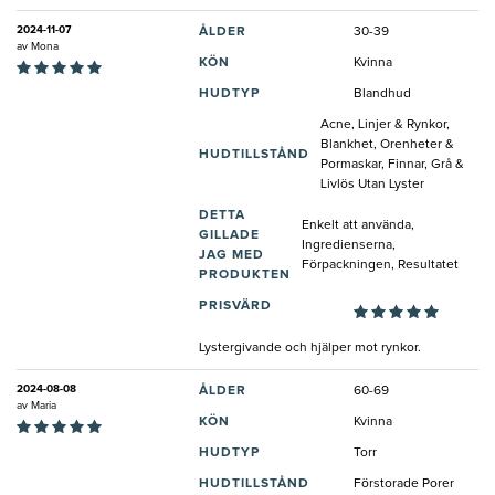
2024-11-07
ÅLDER
30-39
av
Mona
KÖN
Kvinna
HUDTYP
Blandhud
Acne, Linjer & Rynkor,
Blankhet, Orenheter &
HUDTILLSTÅND
Pormaskar, Finnar, Grå &
Livlös Utan Lyster
DETTA
Enkelt att använda,
GILLADE
Ingredienserna,
JAG MED
Förpackningen, Resultatet
PRODUKTEN
PRISVÄRD
Lystergivande och hjälper mot rynkor.
2024-08-08
ÅLDER
60-69
av
Maria
KÖN
Kvinna
HUDTYP
Torr
HUDTILLSTÅND
Förstorade Porer