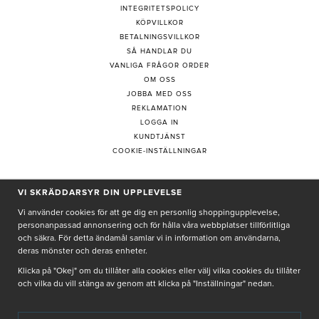
INTEGRITETSPOLICY
KÖPVILLKOR
BETALNINGSVILLKOR
SÅ HANDLAR DU
VANLIGA FRÅGOR ORDER
OM OSS
JOBBA MED OSS
REKLAMATION
LOGGA IN
KUNDTJÄNST
COOKIE-INSTÄLLNINGAR
VI SKRÄDDARSYR DIN UPPLEVELSE
PRENUMERERA PÅ NYHETSBREV
Vi använder cookies för att ge dig en personlig shoppingupplevelse,
personanpassad annonsering och för hålla våra webbplatser tillförlitliga
och säkra. För detta ändamål samlar vi in information om användarna,
deras mönster och deras enheter.
Genom att ge min e-post, accepterar jag Seth och Sally
integritetspolicy
Klicka på "Okej" om du tillåter alla cookies eller välj vilka cookies du tillåter
och vilka du vill stänga av genom att klicka på "Inställningar" nedan.
De uppgifter du matar in kommer endast användas till våra nyhetsbrev.