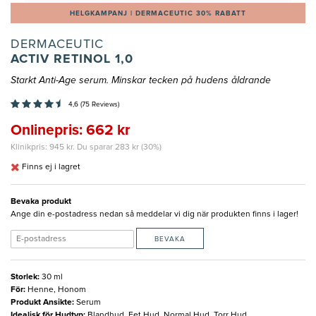
HELGKAMPANJ | DERMACEUTIC 30% RABATT
DERMACEUTIC
ACTIV RETINOL 1,0
Starkt Anti-Age serum. Minskar tecken på hudens åldrande
4,6 (75 Reviews)
Onlinepris: 662 kr
Klinikpris: 945 kr. Du sparar 283 kr (30%)
Finns ej i lagret
Bevaka produkt
Ange din e-postadress nedan så meddelar vi dig när produkten finns i lager!
BEVAKA
Storlek
:
30 ml
För
:
Henne, Honom
Produkt Ansikte
:
Serum
Idealisk för Hudtyp
:
Blandhud, Fet Hud, Normal Hud, Torr Hud