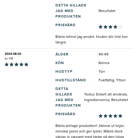
DETTA GILLADE
JAG MED
Resultatet
PRODUKTEN
PRISVÄRD
Bästa retinol jag använt. Huden blir inte torr
längre.
2024-08-03
ÅLDER
40-49
av
V.B
KÖN
Kvinna
HUDTYP
Torr
HUDTILLSTÅND
Fuktfattig, Yttorr
DETTA
GILLADE
Textur, Enkelt att använda,
JAG MED
Ingredienserna, Resultatet
PRODUKTEN
PRISVÄRD
Bästa antiage-produkten! Jämnar ut linjer,
minskar porer och ger lyster. Måste dock
vänjas in varsamt med tanke på den höga