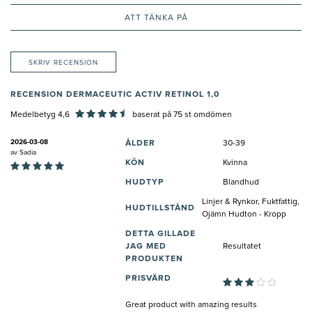
ATT TÄNKA PÅ
SKRIV RECENSION
RECENSION DERMACEUTIC ACTIV RETINOL 1,0
Medelbetyg 4,6
baserat på
75
st omdömen
2026-03-08
ÅLDER
30-39
av
Sadia
KÖN
Kvinna
HUDTYP
Blandhud
Linjer & Rynkor, Fuktfattig,
HUDTILLSTÅND
Ojämn Hudton - Kropp
DETTA GILLADE
JAG MED
Resultatet
PRODUKTEN
PRISVÄRD
Great product with amazing results