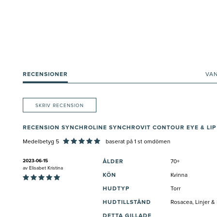
RECENSIONER
VA
SKRIV RECENSION
RECENSION SYNCHROLINE SYNCHROVIT CONTOUR EYE & LIP
Medelbetyg 5
baserat på
1
st omdömen
2023-06-15
ÅLDER
70+
av
Elisabet Kristina
KÖN
Kvinna
HUDTYP
Torr
HUDTILLSTÅND
Rosacea, Linjer &
DETTA GILLADE