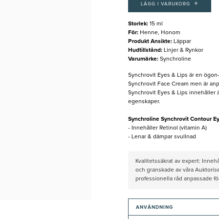
+
LÄGG I VARUKORG
Storlek
:
15 ml
För
:
Henne, Honom
Produkt Ansikte
:
Läppar
Hudtillstånd
:
Linjer & Rynkor
Varumärke
:
Synchroline
Synchrovit Eyes & Lips är en ögo
Synchrovit Face Cream men är anp
Synchrovit Eyes & Lips innehåller
egenskaper.
Synchroline Synchrovit Contour Ey
- Innehåller Retinol (vitamin A)
- Lenar & dämpar svullnad
Kvalitetssäkrat av expert: Inne
och granskade av våra Auktorise
professionella råd anpassade f
ANVÄNDNING