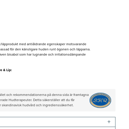
n-/läpprodukt med antiåldrande egenskaper motsvarande
assad för den känsligare huden runt ögonen och läpparna.
 även bisabol som har lugnande och irritationsdämpande
e & Lip:
hållet och rekommendationerna på denna sida är framtagna
rade Hudterapeuter. Detta säkerställer att du får
ör skandinavisk hudvård och ingredienssäkerhet.
+