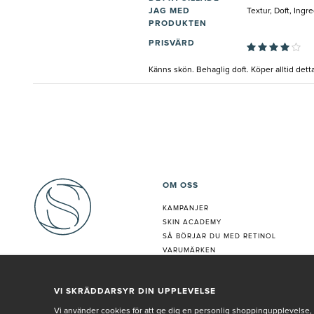
JAG MED
Textur, Doft, Ingr
PRODUKTEN
PRISVÄRD
Känns skön. Behaglig doft. Köper alltid dett
OM OSS
KAMPANJER
SKIN ACADEMY
S
Å BÖRJAR DU MED RETINOL
VARUMÄRKEN
HUDANALYS
BEHANDLING
VI SKRÄDDARSYR DIN UPPLEVELSE
VÅR PERSONAL
Vi använder cookies för att ge dig en personlig shoppingupplevelse, 