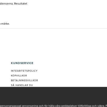
edienserna, Resultatet
a märke.
KUNDSERVICE
INTEGRITETSPOLICY
KÖPVILLKOR
BETALNINGSVILLKOR
SÅ HANDLAR DU
VANLIGA FRÅGOR ORDER
OM OSS
JOBBA MED OSS
REKLAMATION
personanpassad annonsering och för hålla våra webbplatser tillförlitliga och säkra. 