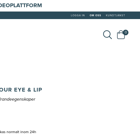
IDEOPLATTFORM
LOGGA IN
OM OSS
KUNDTJÄNST
0
UR EYE & LIP
ldrandeegenskaper
ckas normalt inom 24h