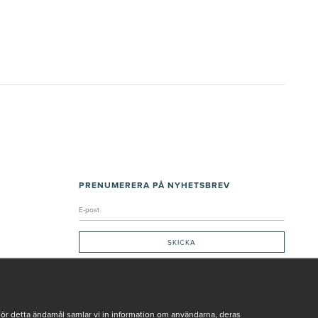
PRENUMERERA PÅ NYHETSBREV
Genom att ge min e-post, accepterar jag Seth och Sally
integritetspolicy
De uppgifter du matar in kommer endast användas till våra nyhetsbrev.
För detta ändamål samlar vi in information om användarna, deras