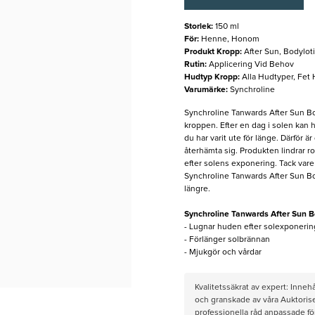
Storlek
:
150 ml
För
:
Henne, Honom
Produkt Kropp
:
After Sun, Bodylot
Rutin
:
Applicering Vid Behov
Hudtyp Kropp
:
Alla Hudtyper, Fet
Varumärke
:
Synchroline
Synchroline Tanwards After Sun Bo
kroppen. Efter en dag i solen kan 
du har varit ute för länge. Därför är
återhämta sig. Produkten lindrar r
efter solens exponering. Tack var
Synchroline Tanwards After Sun B
längre.
Synchroline Tanwards After Sun B
- Lugnar huden efter solexponerin
- Förlänger solbrännan
- Mjukgör och vårdar
Kvalitetssäkrat av expert: Inne
och granskade av våra Auktorise
professionella råd anpassade f