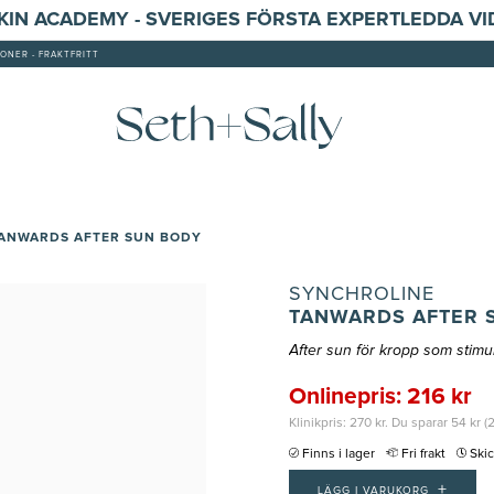
SKIN ACADEMY - SVERIGES FÖRSTA EXPERTLEDDA V
ONER - FRAKTFRITT
TANWARDS AFTER SUN BODY
SYNCHROLINE
TANWARDS AFTER 
After sun för kropp som stim
Onlinepris: 216 kr
Klinikpris: 270 kr. Du sparar 54 kr (
Finns i lager
Fri frakt
Ski
+
LÄGG I VARUKORG