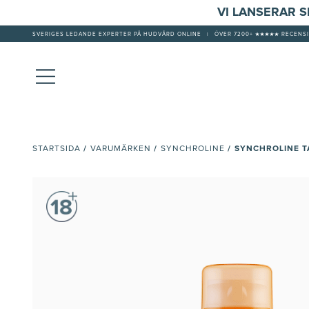
VI LANSERAR 
SVERIGES LEDANDE EXPERTER PÅ HUDVÅRD ONLINE
|
ÖVER 7200+ ★★★★★ RECENSI
/
/
/
SYNCHROLINE 
STARTSIDA
VARUMÄRKEN
SYNCHROLINE