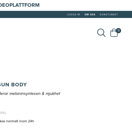
IDEOPLATTFORM
LOGGA IN
OM OSS
KUNDTJÄNST
0
SUN BODY
ulerar melaninsyntesen & mjukhet
20%)
ckas normalt inom 24h