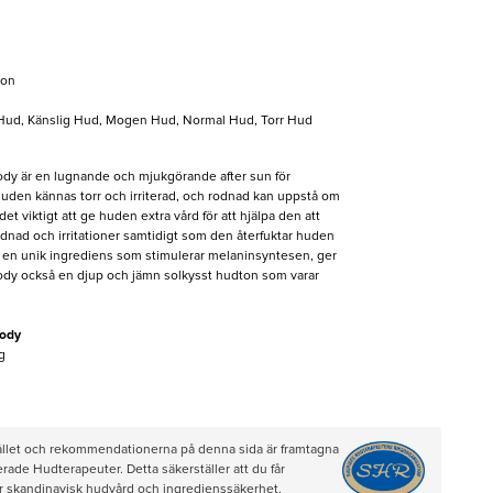
ion
 Hud, Känslig Hud, Mogen Hud, Normal Hud, Torr Hud
dy är en lugnande och mjukgörande after sun för
huden kännas torr och irriterad, och rodnad kan uppstå om
 det viktigt att ge huden extra vård för att hjälpa den att
odnad och irritationer samtidigt som den återfuktar huden
e en unik ingrediens som stimulerar melaninsyntesen, ger
ody också en djup och jämn solkysst hudton som varar
ody​
g
hållet och rekommendationerna på denna sida är framtagna
rade Hudterapeuter. Detta säkerställer att du får
ör skandinavisk hudvård och ingredienssäkerhet.