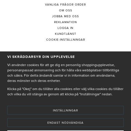
VANLIGA FRÅGOR ORDER
OM OSS
JOBBA MED OSS
REKLAMATION
LOGGA IN
KUNDTJÄNST
COOKIE-INSTÄLLNINGAR
VI SKRÄDDARSYR DIN UPPLEVELSE
PRENUMERERA PÅ NYHETSBREV
Vi använder cookies för att ge dig en personlig shoppingupplevelse,
personanpassad annonsering och för hålla våra webbplatser tillförlitliga
och säkra. För detta ändamål samlar vi in information om användarna,
deras mönster och deras enheter.
Genom att ge min e-post, accepterar jag Seth och Sally
integritetspolicy
Klicka på "Okej" om du tillåter alla cookies eller välj vilka cookies du tillåter
och vilka du vill stänga av genom att klicka på "Inställningar" nedan.
De uppgifter du matar in kommer endast användas till våra nyhetsbrev.
INSTÄLLNINGAR
ENDAST NÖDVÄNDIGA
© SETH AND SALLY 2025
PRIVACY POLICY
TERMS & CONDITIONS
INSTORE