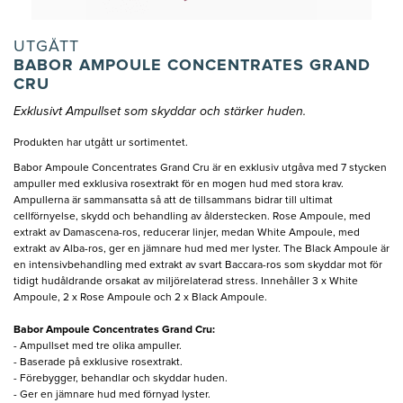
UTGÅTT
BABOR AMPOULE CONCENTRATES GRAND
CRU
Exklusivt Ampullset som skyddar och stärker huden.
Produkten har utgått ur sortimentet.
Babor Ampoule Concentrates Grand Cru är en exklusiv utgåva med 7 stycken
ampuller med exklusiva rosextrakt för en mogen hud med stora krav.
Ampullerna är sammansatta så att de tillsammans bidrar till ultimat
cellförnyelse, skydd och behandling av ålderstecken. Rose Ampoule, med
extrakt av Damascena-ros, reducerar linjer, medan White Ampoule, med
extrakt av Alba-ros, ger en jämnare hud med mer lyster. The Black Ampoule är
en intensivbehandling med extrakt av svart Baccara-ros som skyddar mot för
tidigt hudåldrande orsakat av miljörelaterad stress. Innehåller 3 x White
Ampoule, 2 x Rose Ampoule och 2 x Black Ampoule.
Babor Ampoule Concentrates Grand Cru:
- Ampullset med tre olika ampuller.
- Baserade på exklusive rosextrakt.
- Förebygger, behandlar och skyddar huden.
- Ger en jämnare hud med förnyad lyster.