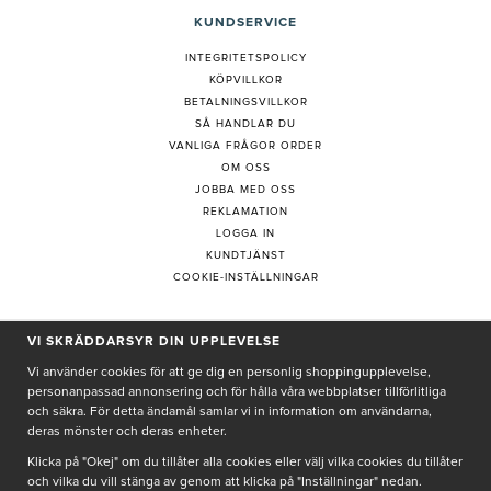
KUNDSERVICE
INTEGRITETSPOLICY
KÖPVILLKOR
BETALNINGSVILLKOR
SÅ HANDLAR DU
VANLIGA FRÅGOR ORDER
OM OSS
JOBBA MED OSS
REKLAMATION
LOGGA IN
KUNDTJÄNST
COOKIE-INSTÄLLNINGAR
VI SKRÄDDARSYR DIN UPPLEVELSE
PRENUMERERA PÅ NYHETSBREV
Vi använder cookies för att ge dig en personlig shoppingupplevelse,
personanpassad annonsering och för hålla våra webbplatser tillförlitliga
och säkra. För detta ändamål samlar vi in information om användarna,
deras mönster och deras enheter.
Genom att ge min e-post, accepterar jag Seth och Sally
integritetspolicy
Klicka på "Okej" om du tillåter alla cookies eller välj vilka cookies du tillåter
och vilka du vill stänga av genom att klicka på "Inställningar" nedan.
De uppgifter du matar in kommer endast användas till våra nyhetsbrev.