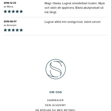
2016-12-23
Magi i flaska. Lugnar omedelbart huden. Mjuk
av
Mona
och skön att applicera. Bästa akutprodukt så
här långt.
2016-06-07
Lugnar alltid min oroliga hud. skönt serum
av
Anonym
OM OSS
KAMPANJER
SKIN ACADEMY
S
Å BÖRJAR DU MED RETINOL