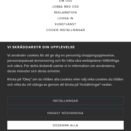
OM OSS
JOBBA MED OSS
REKLAMATION
LOGGA IN
KUNDTJÄNST
COOKIE-INSTÄLLNINGAR
VI SKRÄDDARSYR DIN UPPLEVELSE
PRENUMERERA PÅ NYHETSBREV
Vi använder cookies för att ge dig en personlig shoppingupplevelse,
personanpassad annonsering och för hålla våra webbplatser tillförlitliga
och säkra. För detta ändamål samlar vi in information om användarna,
deras mönster och deras enheter.
Genom att ge min e-post, accepterar jag Seth och Sally
integritetspolicy
Klicka på "Okej" om du tillåter alla cookies eller välj vilka cookies du tillåter
och vilka du vill stänga av genom att klicka på "Inställningar" nedan.
De uppgifter du matar in kommer endast användas till våra nyhetsbrev.
INSTÄLLNINGAR
ENDAST NÖDVÄNDIGA
© SETH AND SALLY 2025
PRIVACY POLICY
TERMS & CONDITIONS
INSTORE
4,9 I BETYG BASERAT PÅ ÖVER 5000 OMDÖMEN
GODKÄNN ALLA
INNEHÅLLET OCH REKOMMENDATIONERNA PÅ DENNA SIDA ÄR FRAMTAGNA OCH GRANSKADE
AV VÅRA AUKTORISERADE HUDTERAPEUTER.