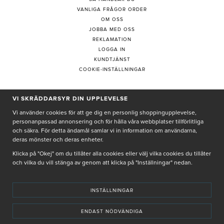
VANLIGA FRÅGOR ORDER
OM OSS
JOBBA MED OSS
REKLAMATION
LOGGA IN
KUNDTJÄNST
COOKIE-INSTÄLLNINGAR
VI SKRÄDDARSYR DIN UPPLEVELSE
PRENUMERERA PÅ NYHETSBREV
Vi använder cookies för att ge dig en personlig shoppingupplevelse,
personanpassad annonsering och för hålla våra webbplatser tillförlitliga
och säkra. För detta ändamål samlar vi in information om användarna,
deras mönster och deras enheter.
Genom att ge min e-post, accepterar jag Seth och Sally
integritetspolicy
Klicka på "Okej" om du tillåter alla cookies eller välj vilka cookies du tillåter
och vilka du vill stänga av genom att klicka på "Inställningar" nedan.
De uppgifter du matar in kommer endast användas till våra nyhetsbrev.
INSTÄLLNINGAR
ENDAST NÖDVÄNDIGA
© SETH AND SALLY 2025
PRIVACY POLICY
TERMS & CONDITIONS
INSTORE