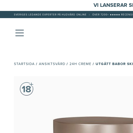
VI LANSERAR 
SVERIGES LEDANDE EXPERTER PÅ HUDVÅRD ONLINE
|
ÖVER 7200+ ★★★★★ RECENSI
/
/
/
UTGÅTT BABOR SK
STARTSIDA
ANSIKTSVÅRD
24H CREME