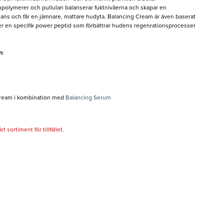
olymerer och pullulan balanserar fuktnivåerna och skapar en
lans och får en jämnare, mattare hudyta. Balancing Cream är även baserat
ler en specifik power peptid som förbättrar hudens regenrationsprocesser
m:
 Cream i kombination med
Balancing Serum
 sortiment för tillfället.