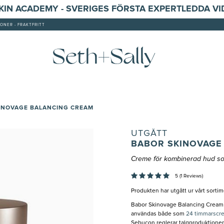
SKIN ACADEMY - SVERIGES FÖRSTA EXPERTLEDDA V
ONER - FRAKTFRITT
INOVAGE BALANCING CREAM
UTGÅTT
BABOR SKINOVAGE
Creme för kombinerad hud so
5 (1 Reviews)
Produkten har utgått ur vårt sorti
Babor Skinovage Balancing Cream 
användas både som
24 timmarscr
Sebucon reglerar talgproduktionen 