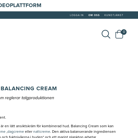
IDEOPLATTFORM
LOGGA IN
OM OSS
KUNDTJÄNST
0
 BALANCING CREAM
m reglerar talgproduktionen
ment.
är en lätt ansiktskräm för kombinerad hud. Balancing Cream som kan
eme
,
dagcreme
eller
nattcreme
. Den aktiva balanserande ingrediensen
och fuktnivåerna i huden* och ett marint plankton arbetar