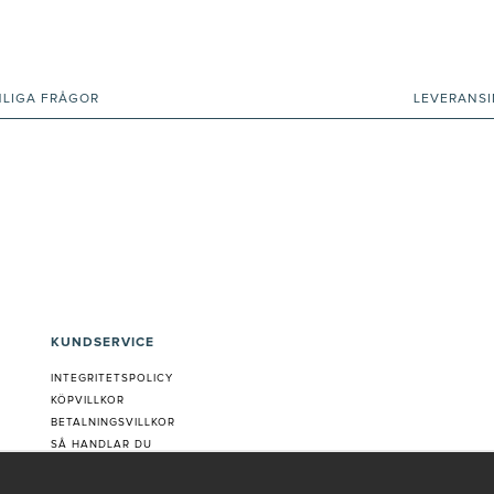
NLIGA FRÅGOR
LEVERANS
KUNDSERVICE
INTEGRITETSPOLICY
KÖPVILLKOR
BETALNINGSVILLKOR
SÅ HANDLAR DU
VANLIGA FRÅGOR ORDER
OM OSS