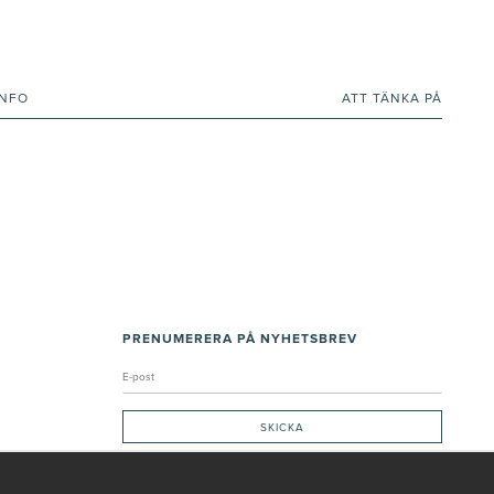
INFO
ATT TÄNKA PÅ
PRENUMERERA PÅ NYHETSBREV
Genom att ge min e-post, accepterar jag Seth och Sally
integritetspolicy
De uppgifter du matar in kommer endast användas till våra nyhetsbrev.