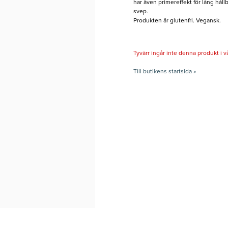
har även primereffekt för lång hållba
svep.
Produkten är glutenfri. Vegansk.
Tyvärr ingår inte denna produkt i vårt
Till butikens startsida »