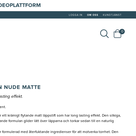
IDEOPLATTFORM
LOGGA IN
OM OSS
KUNDTJÄNST
0
N NUDE MATTE
sting effekt.
ent.
ett krämigt flytande matt läppstift som har long lasting effekt. Den silkiga,
nde formulan glider lätt över läpparna och torkar sedan till en naturlig
r formulerad med återfuktande ingredienser för att motverka torrhet. Den