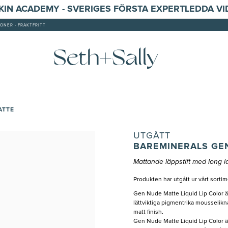
SKIN ACADEMY - SVERIGES FÖRSTA EXPERTLEDDA V
ONER - FRAKTFRITT
ATTE
UTGÅTT
BAREMINERALS GE
Mattande läppstift med long la
Produkten har utgått ur vårt sortim
Gen Nude Matte Liquid Lip Color är 
lättviktiga pigmentrika mousselikna
matt finish.
Gen Nude Matte Liquid Lip Color ä